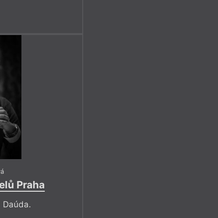
vá
elů Praha
a Daúda.