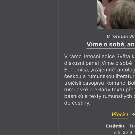
Mircea Dan Du
Víme o sobě, a
V rámci letošní edice Světa k
diskusní panel „Víme o sobě
Bohemica, ‚vzájemné‘ antolog
českou a rumunskou literatur
trojčíslí časopisu Romano-B
rumunské překlady textů pře
básníků a texty rumunských 
do češtiny.
Přečíst
Esejistika
– Te
9. 9. 2016