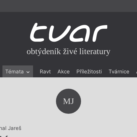
obtýdeník živé literatury
Témata
Ravt
Akce
Příležitosti
Tvárnice
ické literatuře
icistika
zí
MJ
eflexe
onialismu
hal Jareš