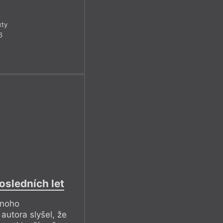
xty
6
osledních let
dnoho
utora slyšel, že