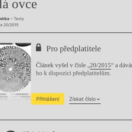
lá ovce
y
istika
– Texty
sla 20/2015
Pro předplatitele
Článek vyšel v čísle „
20/2015
“ a dáv
ho k dispozici předplatitelům.
Přihlášení
Získat číslo
Chviličku.