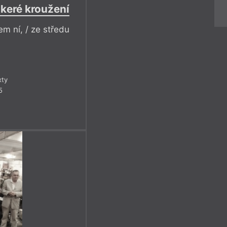
škeré kroužení
em ní, / ze středu
xty
5