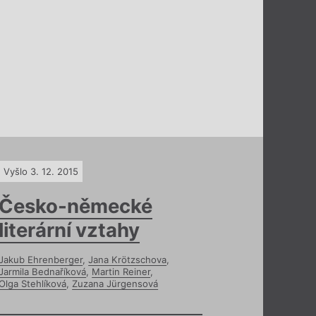
Vyšlo 3. 12. 2015
Česko-německé
literární vztahy
Jakub Ehrenberger
,
Jana Krötzschova
,
Jarmila Bednaříková
,
Martin Reiner
,
Olga Stehlíková
,
Zuzana Jürgensová