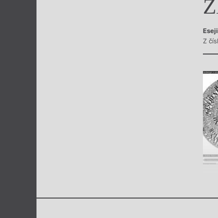
Z
Výroční cen
Esej
Z čí