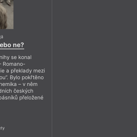
ță
nebo ne?
nihy se konal
 – Romano-
ie a překlady mezi
ou”. Bylo pokřtěno
ohemika – v něm
dních českých
básníků přeložené
xty