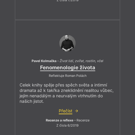
Z čísla 7/2019
Pavel Kolmačka
–
Život lidí, zvířat, rostlin, včel
Fenomenologie života
Reflektuje Roman Polách
Celek knihy spěje přes spěch světa a intimní
dramata až k takřka zneklidnění realitou vůbec,
jejím nenadálým a neurvalým vtrhnutím do
našich jistot.
Přečíst
Recenze a reflexe
– Recenze
Z čísla 6/2019