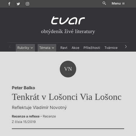
Menu
obtýdeník živé literatury
Rubriky
Témata
Ravt
Akce
Příležitosti
Tvárnice
Archiv
Beletrie
Ženy v katolické literatuře
Drobná publicistika
Právě vychází
VN
Esejistika
Mauzoleum
Recenze a reflexe
Divadlo
Reportáže
Historie kolonialismu
Peter Balko
Rozhovory
Dokument
Tenkrát v Lošonci Via Lošonc
Výroční ceny
Reflektuje Vladimír Novotný
Recenze a reflexe
– Recenze
Z čísla 15/2019