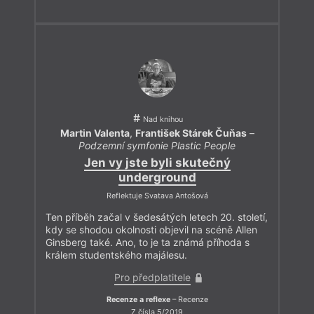
Nad knihou
Martin Valenta
,
František Stárek Čuňas
–
Podzemní symfonie Plastic People
Jen vy jste byli skutečný
underground
Reflektuje Svatava Antošová
Ten příběh začal v šedesátých letech 20. století,
kdy se shodou okolnosti objevil na scéně Allen
Ginsberg také. Ano, to je ta známá příhoda s
králem studentského majálesu.
Pro předplatitele
Recenze a reflexe
– Recenze
Z čísla 5/2019