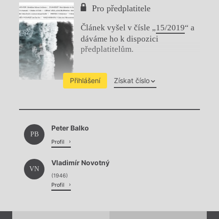
Pro předplatitele
Článek vyšel v čísle „
15/2019
“ a
dáváme ho k dispozici
předplatitelům.
Přihlášení
Získat číslo
Chviličku.
Peter Balko
Načítá se.
PB
Profil
Vladimír Novotný
VN
(1946)
Profil