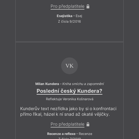
Pro předplatitele
Esejistika
– Esej
Z čísla 9/2016
VK
Milan Kundera
–
Kniha smíchu a zapomnění
Poslední český Kundera?
Reflektuje Veronika Košnarová
Kunderův text nezřídka jako by si o konfrontaci
přímo říkal, házel k ní snad až okaté vějičky.
Pro předplatitele
Recenze a reflexe
– Recenze