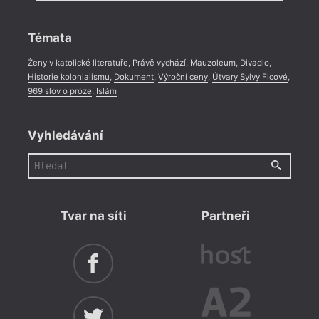
Rozhovor
,
Anketa
,
Celá rubrika
Témata
Ženy v katolické literatuře
,
Právě vychází
,
Mauzoleum
,
Divadlo
,
Historie kolonialismu
,
Dokument
,
Výroční ceny
,
Útvary Sylvy Ficové
,
969 slov o próze
,
Islám
Vyhledávání
Tvar na síti
Partneři