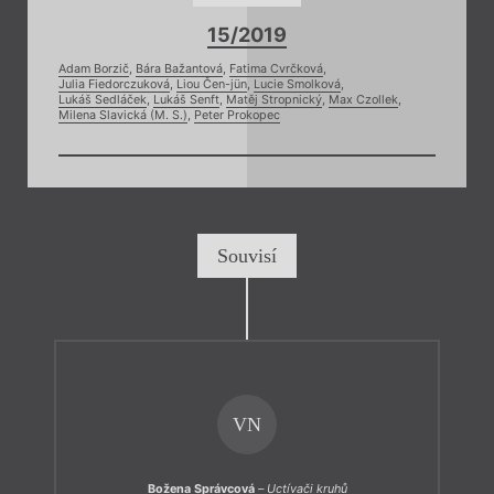
15/2019
Adam Borzič
,
Bára Bažantová
,
Fatima Cvrčková
,
Julia Fiedorczuková
,
Liou Čen-jün
,
Lucie Smolková
,
Lukáš Sedláček
,
Lukáš Senft
,
Matěj Stropnický
,
Max Czollek
,
Milena Slavická (M. S.)
,
Peter Prokopec
Souvisí
VN
Božena Správcová
–
Uctívači kruhů