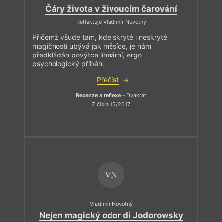
Čáry života v živoucím čarování
Reflektuje Vladimír Novotný
Přičemž všude tam, kde skryté i neskryté
magičnosti ubývá jak měsíce, je nám
předkládán povýtce lineární, ergo
psychologický příběh.
Přečíst
Recenze a reflexe
– Dvakrát
Z čísla 15/2017
VN
Vladimír Novotný
Nejen magický odor di Jodorowsky