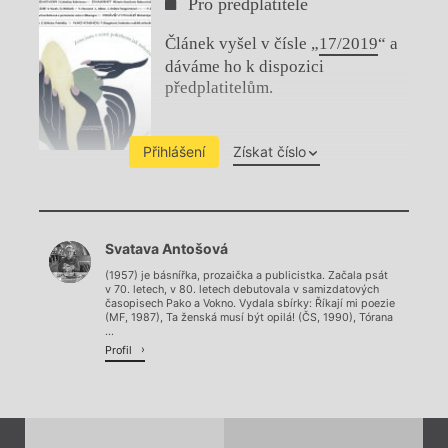
Pro předplatitele
Článek vyšel v čísle „
17/2019
“ a
dáváme ho k dispozici
předplatitelům.
Přihlášení
Získat číslo
Chviličku.
Svatava Antošová
Načítá se.
(1957) je básnířka, prozaička a publicistka. Začala psát
v 70. letech, v 80. letech debutovala v samizdatových
časopisech Pako a Vokno. Vydala sbírky: Říkají mi poezie
(MF, 1987), Ta ženská musí být opilá! (ČS, 1990), Tórana
...
Profil