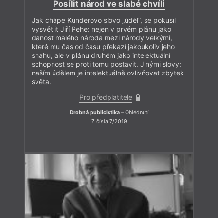
Posílit národ ve slabé chvíli
Jak chápe Kunderovo slovo „úděl“, se pokusil
vysvětlit Jiří Pehe: nejen v prvém plánu jako
danost malého národa mezi národy velkými,
které mu čas od času překazí jakoukoliv jeho
snahu, ale v plánu druhém jako intelektuální
schopnost se proti tomu postavit. Jinými slovy:
naším údělem je intelektuálně ovlivňovat zbytek
světa.
Pro předplatitele
Drobná publicistika
– Ohlédnutí
Z čísla 7/2019