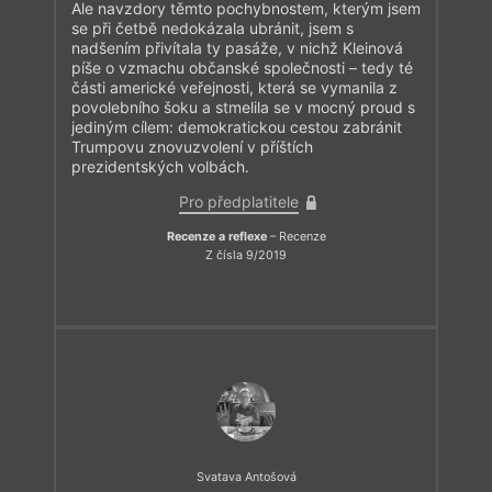
Ale navzdory těmto pochybnostem, kterým jsem
se při četbě nedokázala ubránit, jsem s
nadšením přivítala ty pasáže, v nichž Kleinová
píše o vzmachu občanské společnosti – tedy té
části americké veřejnosti, která se vymanila z
povolebního šoku a stmelila se v mocný proud s
jediným cílem: demokratickou cestou zabránit
Trumpovu znovuzvolení v příštích
prezidentských volbách.
Pro předplatitele
Recenze a reflexe
– Recenze
Z čísla 9/2019
Svatava Antošová