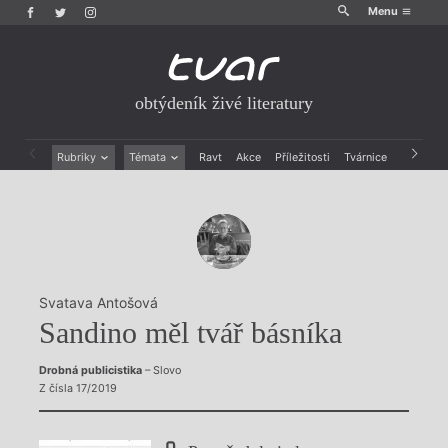
Menu
obtýdeník živé literatury
Rubriky
Témata
Ravt
Akce
Příležitosti
Tvárnice
Archiv
Beletrie
Ženy v katolické literatuře
Drobná publicistika
Právě vychází
Esejistika
Mauzoleum
Recenze a reflexe
Divadlo
Reportáže
Historie kolonialismu
Rozhovory
Dokument
Svatava Antošová
Výroční ceny
Sandino měl tvář básníka
Drobná publicistika
– Slovo
Z čísla 17/2019