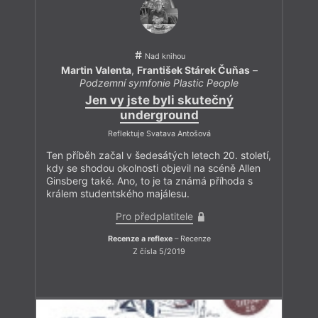
Nad knihou
Martin Valenta
,
František Stárek Čuňas
–
Podzemní symfonie Plastic People
Jen vy jste byli skutečný
underground
Reflektuje Svatava Antošová
Ten příběh začal v šedesátých letech 20. století,
kdy se shodou okolnosti objevil na scéně Allen
Ginsberg také. Ano, to je ta známá příhoda s
králem studentského majálesu.
Pro předplatitele
Recenze a reflexe
– Recenze
Z čísla 5/2019