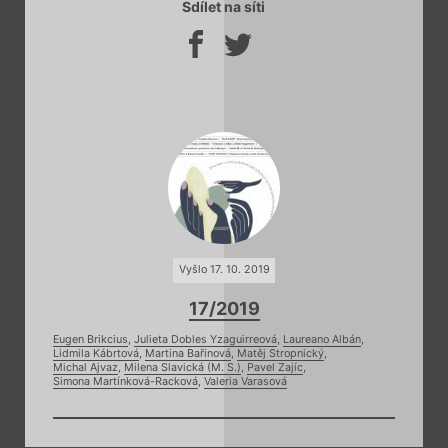
Sdílet na síti
Vyšlo 17. 10. 2019
17/2019
Eugen Brikcius
,
Julieta Dobles Yzaguirreová
,
Laureano Albán
,
Lidmila Kábrtová
,
Martina Bařinová
,
Matěj Stropnický
,
Michal Ajvaz
,
Milena Slavická (M. S.)
,
Pavel Zajíc
,
Simona Martínková-Racková
,
Valeria Varasová