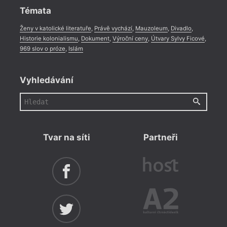
Témata
Ženy v katolické literatuře
,
Právě vychází
,
Mauzoleum
,
Divadlo
,
Historie kolonialismu
,
Dokument
,
Výroční ceny
,
Útvary Sylvy Ficové
,
969 slov o próze
,
Islám
Vyhledávání
Tvar na síti
Partneři