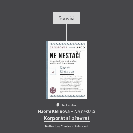
Souvisí
Nad knihou
Naomi Kleinová
–
Ne nestačí
Korporátní převrat
Reflektuje Svatava Antošová