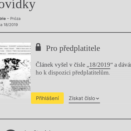
ovídky
y
trie
– Próza
la 18/2019
Pro předplatitele
Článek vyšel v čísle „
18/2019
“ a dáv
ho k dispozici předplatitelům.
Přihlášení
Získat číslo
Chviličku.