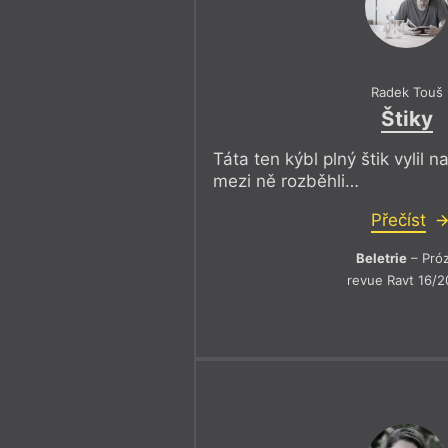
Radek Touš
Štiky
Táta ten kýbl plný štik vylil n
mezi ně rozběhli…
Přečíst
Beletrie
– Pró
revue Ravt 16/2