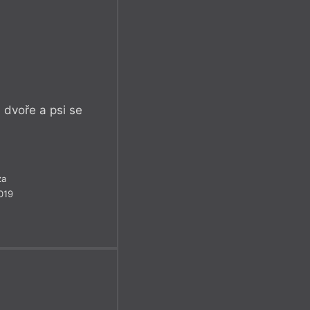
a dvoře a psi se
za
019