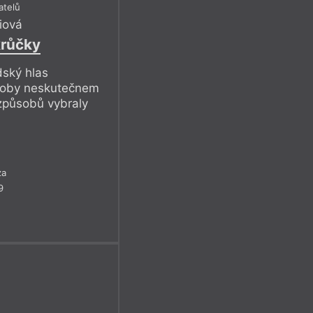
atelů
liová
růčky
dský hlas
ůsoby neskutečnem
 způsobů vybraly
za
9