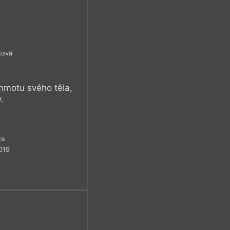
ková
hmotu svého těla,
.
za
019