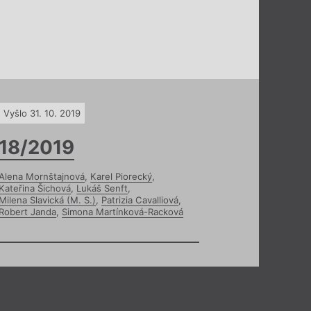
Vyšlo 31. 10. 2019
18/2019
Alena Mornštajnová
,
Karel Piorecký
,
Kateřina Šichová
,
Lukáš Senft
,
Milena Slavická (M. S.)
,
Patrizia Cavalliová
,
Robert Janda
,
Simona Martínková-Racková