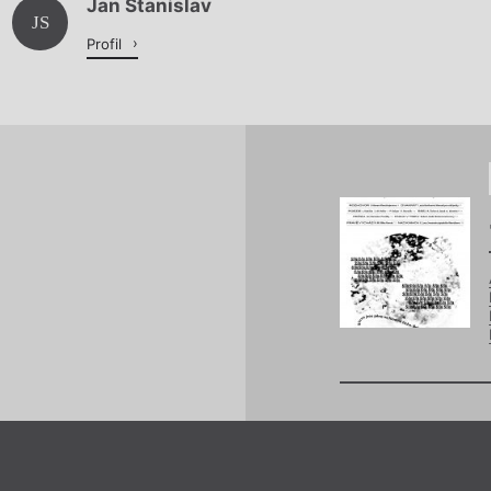
Jan Stanislav
Načítá se.
JS
Profil