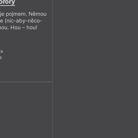
orory
m je pojmem. Němou
ce (nic-aby-něco-
ou. Hou – hou!
za
9