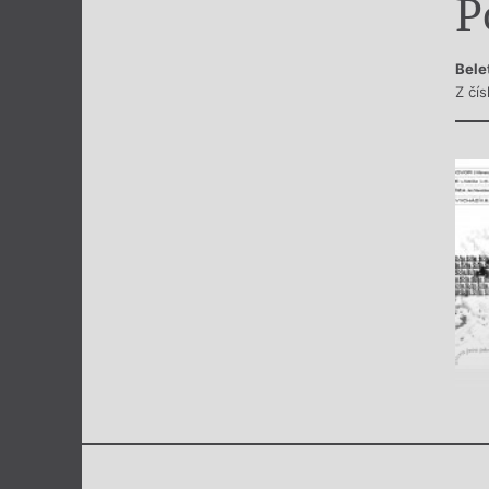
P
Výroční cen
Bele
Z čís