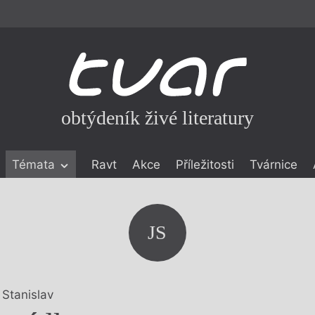
obtýdeník živé literatury
Témata
Ravt
Akce
Příležitosti
Tvárnice
ické literatuře
icistika
zí
JS
eflexe
onialismu
 Stanislav