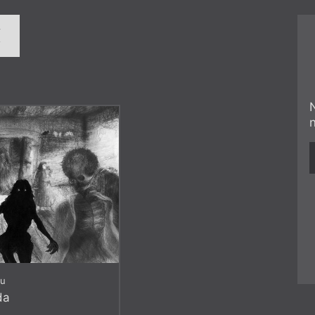
í
ku
da