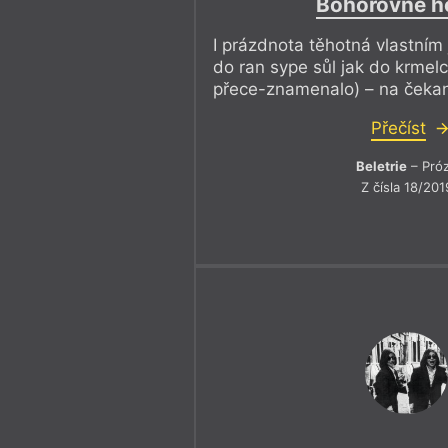
Bohorovné h
I prázdnota těhotná vlastní
do ran sype sůl jak do krmel
přece-znamenalo) – na čekan
Přečíst
Beletrie
– Pró
Z čísla 18/201