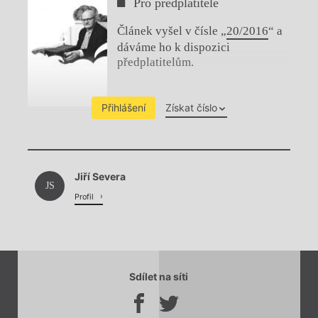
Pro předplatitele
Článek vyšel v čísle „
20/2016
“ a
dáváme ho k dispozici
předplatitelům.
Přihlášení
Získat číslo
Chviličku.
Jiří Severa
Načítá se.
JS
Profil
Sdílet na síti