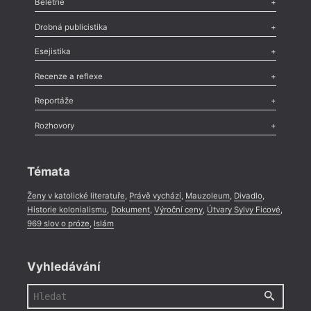
Beletrie
Poezie
,
Próza
,
Dokumenty
,
Drama
,
Celá rubrika
Drobná publicistika
Odlesk
,
Zasláno
,
Nezařazené
,
Novinky v Tvaru
,
Slovo
,
Výročí
,
Esejistika
Nekrolog
,
Glosa
,
Sloupek
,
Pozvánka
,
Literární soutěž
,
Komentář
,
Celá rubrika
Esej
,
Pádlo
,
Úvaha
,
Texty
,
Studie
,
Celá rubrika
Recenze a reflexe
Recenze
,
Dvakrát
,
Horké párky
,
969 slov o próze
,
Reportáže
Méně slov o próze
,
Celá rubrika
Literární zítřky
,
Reportáž
,
Literární život
,
Divadlo
,
Kritický ohlas
,
Rozhovory
Celá rubrika
Rozhovor
,
Anketa
,
Celá rubrika
Témata
Ženy v katolické literatuře
,
Právě vychází
,
Mauzoleum
,
Divadlo
,
Historie kolonialismu
,
Dokument
,
Výroční ceny
,
Útvary Sylvy Ficové
,
969 slov o próze
,
Islám
Vyhledávání