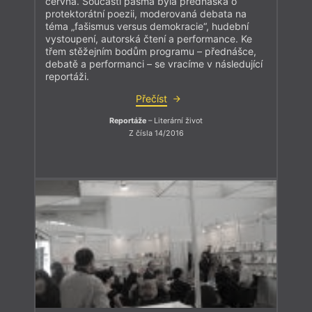
června. Součástí pásma byla přednáška o
protektorátní poezii, moderovaná debata na
téma „fašismus versus demokracie“, hudební
vystoupení, autorská čtení a performance. Ke
třem stěžejním bodům programu – přednášce,
debatě a performanci – se vracíme v následující
reportáži.
Přečíst
Reportáže
– Literární život
Z čísla 14/2016