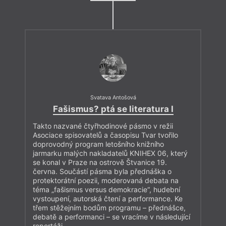
Svatava Antošová
Fašismus? ptá se literatura I
Takto nazvané čtyřhodinové pásmo v režii
Asociace spisovatelů a časopisu Tvar tvořilo
doprovodný program letošního knižního
jarmarku malých nakladatelů KNIHEX 06, který
se konal v Praze na ostrově Štvanice 19.
června. Součástí pásma byla přednáška o
protektorátní poezii, moderovaná debata na
téma „fašismus versus demokracie“, hudební
vystoupení, autorská čtení a performance. Ke
třem stěžejním bodům programu – přednášce,
debatě a performanci – se vracíme v následující
reportáži.