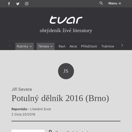
Menu
obtýdeník živé literatury
Rubriky
Témata
Ravt
Akce
Příležitosti
Tvárnice
Archiv
Beletrie
Ženy v katolické literatuře
Drobná publicistika
Právě vychází
Esejistika
Mauzoleum
JS
Recenze a reflexe
Divadlo
Reportáže
Historie kolonialismu
Rozhovory
Dokument
Jiří Severa
Výroční ceny
Potulný dělník 2016 (Brno)
Reportáže
– Literární život
Z čísla 20/2016