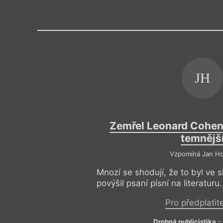
Výroční cen
JH
Zemřel Leonard Cohen 
temnějš
Vzpomíná Jan H
Mnozí se shodují, že to byl ve 
povýšil psaní písní na literaturu.
Pro předplatit
Drobná publicistika
–