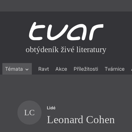
obtýdeník živé literatury
Témata
Ravt
Akce
Příležitosti
Tvárnice
ické literatuře
icistika
zí
Lidé
eflexe
LC
Leonard Cohen
onialismu