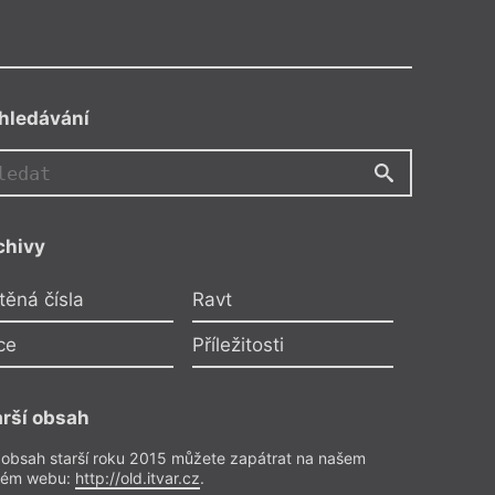
hledávání
JH
chivy
rd Cohen a svět je stále
těná čísla
Ravt
temnější
zpomíná Jan Hocek
ce
Příležitosti
e to byl ve skutečnosti on, kdo
a literaturu.
arší obsah
o předplatitele
 obsah starší roku 2015 můžete zapátrat na našem
rém webu:
http://old.itvar.cz
.
 publicistika
– Nekrolog