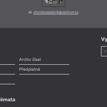
chorobnybeletrik@centrum.cz
Vy
Archiv čísel
Předplatné
Témata