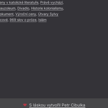
eny v katolické literatuře
,
Právě vychází
,
auzoleum
,
Divadlo
,
Historie kolonialismu
,
okument
,
Výroční ceny
,
Útvary Sylvy
icové
,
969 slov o próze
,
Islám
S láskou vytvořil Petr Cibulka