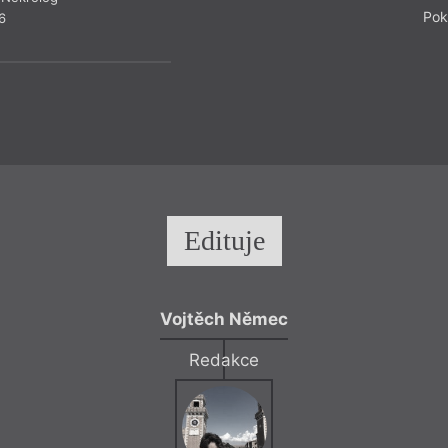
Pok
6
Edituje
Vojtěch Němec
Redakce