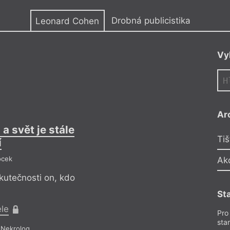
y
Drobná publicistika
Leonard Cohen
Vy
Ar
a svět je stále
Zemřel Leona
Tiš
í
ocek
V
Ak
skutečnosti on, kdo
Mnozí se shodují, ž
povýšil psaní písní n
St
ele
Pr
Pro
sta
 Nekrolog
Drobná