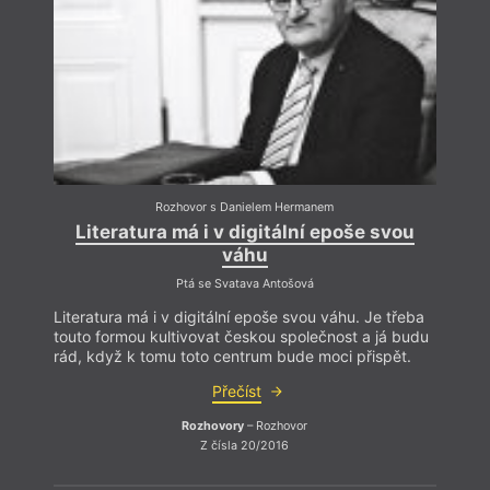
Rozhovor s Danielem Hermanem
Literatura má i v digitální epoše svou
Li
váhu
Ptá se Svatava Antošová
Literatura má i v digitální epoše svou váhu. Je třeba
Litera
touto formou kultivovat českou společnost a já budu
touto
rád, když k tomu toto centrum bude moci přispět.
rád, 
Přečíst
Rozhovory
– Rozhovor
Z čísla 20/2016