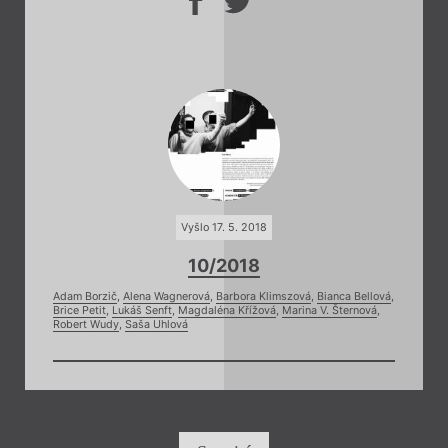
Vyšlo 17. 5. 2018
10/2018
Adam Borzič
,
Alena Wagnerová
,
Barbora Klimszová
,
Bianca Bellová
,
Brice Petit
,
Lukáš Senft
,
Magdaléna Křížová
,
Marina V. Šternová
,
Robert Wudy
,
Saša Uhlová