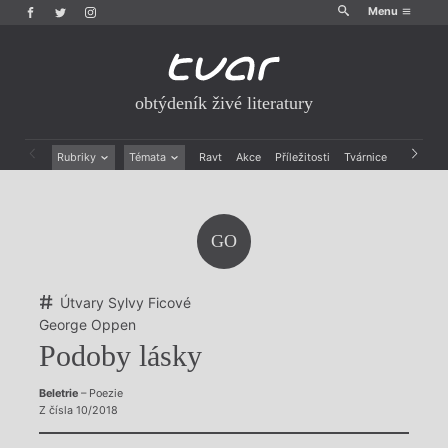
Menu
obtýdeník živé literatury
Rubriky
Témata
Ravt
Akce
Příležitosti
Tvárnice
Archiv
Beletrie
Ženy v katolické literatuře
Drobná publicistika
Právě vychází
Esejistika
Mauzoleum
GO
Recenze a reflexe
Divadlo
Reportáže
Historie kolonialismu
Rozhovory
Dokument
Útvary Sylvy Ficové
Výroční ceny
George Oppen
Podoby lásky
Beletrie
– Poezie
Z čísla 10/2018