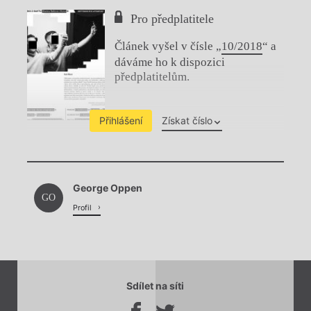
Pro předplatitele
Článek vyšel v čísle „
10/2018
“ a
dáváme ho k dispozici
předplatitelům.
Přihlášení
Získat číslo
Chviličku.
George Oppen
Načítá se.
GO
Profil
Sdílet na síti