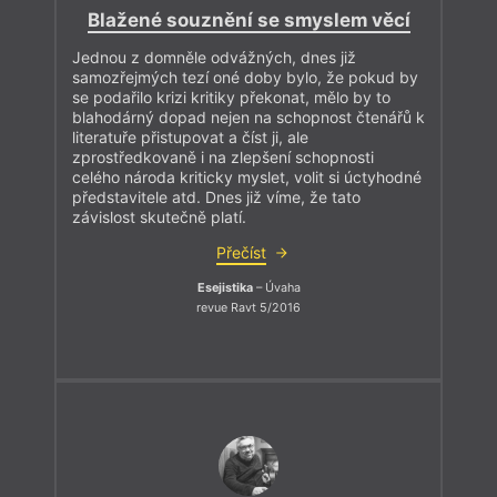
Blažené souznění se smyslem věcí
Jednou z domněle odvážných, dnes již
samozřejmých tezí oné doby bylo, že pokud by
se podařilo krizi kritiky překonat, mělo by to
blahodárný dopad nejen na schopnost čtenářů k
literatuře přistupovat a číst ji, ale
zprostředkovaně i na zlepšení schopnosti
celého národa kriticky myslet, volit si úctyhodné
představitele atd. Dnes již víme, že tato
závislost skutečně platí.
Přečíst
Esejistika
– Úvaha
revue Ravt 5/2016