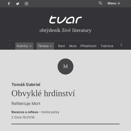
Menu
obtýdeník živé literatury
Rubriky
Témata
Ravt
Akce
Příležitosti
Tvárnice
Archiv
Beletrie
Ženy v katolické literatuře
Drobná publicistika
Právě vychází
M
Esejistika
Mauzoleum
Recenze a reflexe
Divadlo
Reportáže
Historie kolonialismu
Tomáš Gabriel
Rozhovory
Dokument
Obvyklé hrdinství
Výroční ceny
Reflektuje Mort
Recenze a reflexe
– Horké párky
Z čísla 19/2016