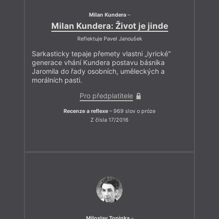
Milan Kundera
–
Milan Kundera: Život je jinde
Reflektuje Pavel Janoušek
Sarkasticky tepaje přemety vlastni „lyrické“
generace vhání Kundera postavu básníka
Jaromila do řady osobních, uměleckých a
morálních pasti.
Pro předplatitele
Recenze a reflexe
– 969 slov o próze
Z čísla 17/2016
Miloslav Topinka
–