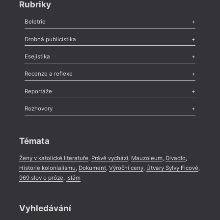
Rubriky
Beletrie
Poezie
,
Próza
,
Dokumenty
,
Drama
,
Celá rubrika
Drobná publicistika
Odlesk
,
Zasláno
,
Nezařazené
,
Novinky v Tvaru
,
Slovo
,
Výročí
,
Esejistika
Nekrolog
,
Glosa
,
Sloupek
,
Pozvánka
,
Literární soutěž
,
Komentář
,
Celá rubrika
Esej
,
Pádlo
,
Úvaha
,
Texty
,
Studie
,
Celá rubrika
Recenze a reflexe
Recenze
,
Dvakrát
,
Horké párky
,
969 slov o próze
,
Reportáže
Méně slov o próze
,
Celá rubrika
Literární zítřky
,
Reportáž
,
Literární život
,
Divadlo
,
Kritický ohlas
,
Rozhovory
Celá rubrika
Rozhovor
,
Anketa
,
Celá rubrika
Témata
Ženy v katolické literatuře
,
Právě vychází
,
Mauzoleum
,
Divadlo
,
Historie kolonialismu
,
Dokument
,
Výroční ceny
,
Útvary Sylvy Ficové
,
969 slov o próze
,
Islám
Vyhledávání