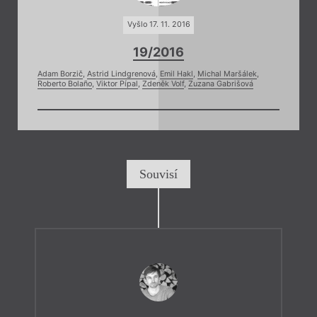
Vyšlo 17. 11. 2016
19/2016
Adam Borzič
,
Astrid Lindgrenová
,
Emil Hakl
,
Michal Maršálek
,
Roberto Bolaño
,
Viktor Pípal
,
Zdeněk Volf
,
Zuzana Gabrišová
Souvisí