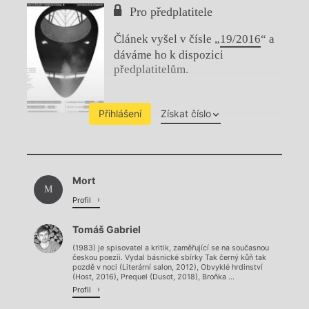
Pro předplatitele
Článek vyšel v čísle „
19/2016
“ a
dáváme ho k dispozici
předplatitelům.
Přihlášení
Získat číslo
Chviličku.
Mort
Načítá se.
M
Profil
Tomáš Gabriel
(1983) je spisovatel a kritik, zaměřující se na současnou
českou poezii. Vydal básnické sbírky Tak černý kůň tak
pozdě v noci (Literární salon, 2012), Obvyklé hrdinství
(Host, 2016), Prequel (Dusot, 2018), Broňka ...
Profil