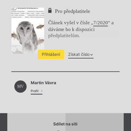
Pro předplatitele
Článek vyšel v čísle „
7/2020
“ a
dáváme ho k dispozici
předplatitelům.
Přihlášení
Získat číslo
Chviličku.
Martin Vávra
Načítá se.
MV
Profil
Sdílet na síti