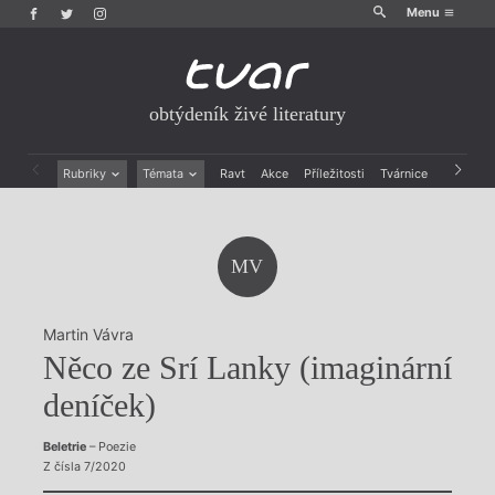
Menu
obtýdeník živé literatury
Rubriky
Témata
Ravt
Akce
Příležitosti
Tvárnice
Archiv
Beletrie
Ženy v katolické literatuře
Drobná publicistika
Právě vychází
Esejistika
Mauzoleum
MV
Recenze a reflexe
Divadlo
Reportáže
Historie kolonialismu
Rozhovory
Dokument
Martin Vávra
Výroční ceny
Něco ze Srí Lanky (imaginární
deníček)
Beletrie
– Poezie
Z čísla 7/2020