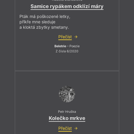
Samice rypákem odklízí máry
Pták má poškozené letky,
příkře mne sleduje
a kloktá zbytky smetany.
Přečíst
Beletrie
– Poezie
Z čísla 6/2020
Petr Hruška
Kolečko mrkve
Přečíst