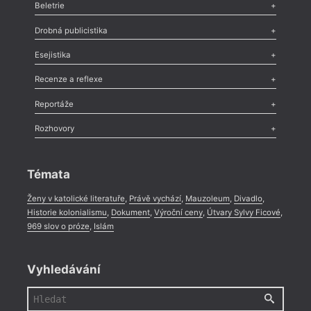
Beletrie
Poezie
,
Próza
,
Dokumenty
,
Drama
,
Celá rubrika
Drobná publicistika
Odlesk
,
Zasláno
,
Nezařazené
,
Novinky v Tvaru
,
Slovo
,
Výročí
,
Esejistika
Nekrolog
,
Glosa
,
Sloupek
,
Pozvánka
,
Literární soutěž
,
Komentář
,
Celá rubrika
Esej
,
Pádlo
,
Úvaha
,
Texty
,
Studie
,
Celá rubrika
Recenze a reflexe
Recenze
,
Dvakrát
,
Horké párky
,
969 slov o próze
,
Reportáže
Méně slov o próze
,
Celá rubrika
Literární zítřky
,
Reportáž
,
Literární život
,
Divadlo
,
Kritický ohlas
,
Rozhovory
Celá rubrika
Rozhovor
,
Anketa
,
Celá rubrika
Témata
Ženy v katolické literatuře
,
Právě vychází
,
Mauzoleum
,
Divadlo
,
Historie kolonialismu
,
Dokument
,
Výroční ceny
,
Útvary Sylvy Ficové
,
969 slov o próze
,
Islám
Vyhledávání