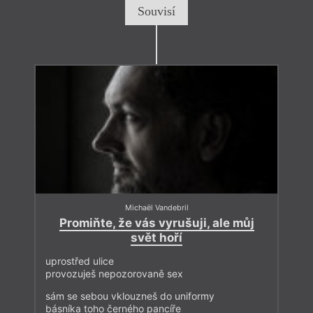
Souvisí
Michaël Vandebril
Promiňte, že vás vyrušuji, ale můj
svět hoří
uprostřed ulice
provozuješ nepozorovaně sex
sám se sebou vklouzneš do uniformy
básníka toho černého pancíře