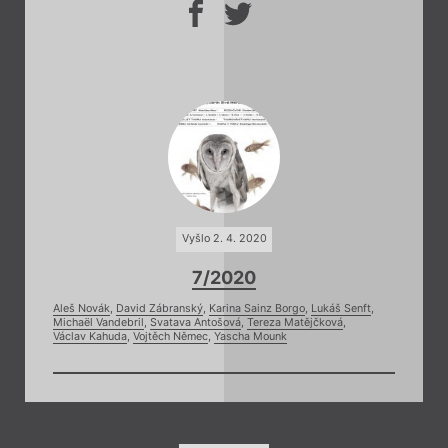
Vyšlo 2. 4. 2020
7/2020
Aleš Novák
,
David Zábranský
,
Karina Sainz Borgo
,
Lukáš Senft
,
Michaël Vandebril
,
Svatava Antošová
,
Tereza Matějčková
,
Václav Kahuda
,
Vojtěch Němec
,
Yascha Mounk