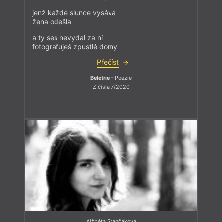
jenž každé slunce vysává
žena odešla
a ty ses nevydal za ní
fotografuješ zpustlé domy
Přečíst
Beletrie
– Poezie
Z čísla 7/2020
Alžběta Stančáková