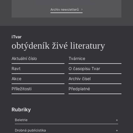
Archiv newsletterů
iTvar
obtýdeník živé literatury
Aktuální číslo
Tvárnice
Ravt
O časopisu Tvar
Akce
Archiv čísel
Příležitosti
Předplatné
Rubriky
Beletrie
Poezie
,
Próza
,
Dokumenty
,
Drama
,
Celá rubrika
Drobná publicistika