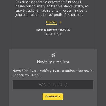
Ačkoli jde de facto o experimentální poezii,
básně působí místy až hladivě starosvětsky, až
snově tradičně. Tak se přítomnost a minulost v
jeho básnickém „deníku“ podivně zasnubují.
Přečíst
Recenze a reflexe
– Recenze
Z čísla 14/2015
Novinky e-mailem
Nová čísla Tvaru, večírky Tvaru a občas něco navíc.
Jednou za 14 dní.
Odebírat
Zobrazit poslední newsletter