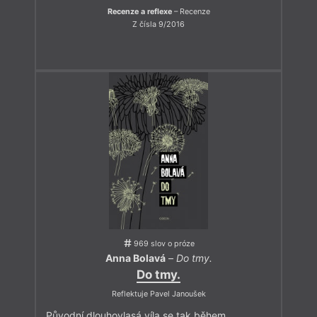
Recenze a reflexe
– Recenze
Z čísla 9/2016
969 slov o próze
Anna Bolavá
–
Do tmy.
Do tmy.
Reflektuje Pavel Janoušek
Původní dlouhovlasá víla se tak během