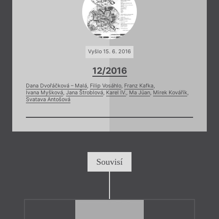
Vyšlo 15. 6. 2016
12/2016
Dana Dvořáčková – Malá
,
Filip Vosáhlo
,
Franz Kafka
,
Ivana Myšková
,
Jana Štroblová
,
Karel IV.
,
Ma Jüan
,
Mirek Kovářík
,
Svatava Antošová
Souvisí