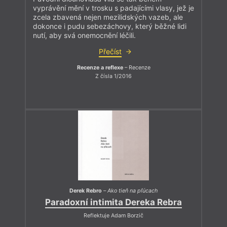
vyprávění mění v trosku s padajícími vlasy, jež je
zcela zbavená nejen mezilidských vazeb, ale
dokonce i pudu sebezáchovy, který běžné lidi
nutí, aby svá onemocnění léčili.
Přečíst
Recenze a reflexe
– Recenze
Z čísla 1/2016
Derek Rebro
–
Ako tieň na pľúcach
Paradoxní intimita Dereka Rebra
Reflektuje Adam Borzič