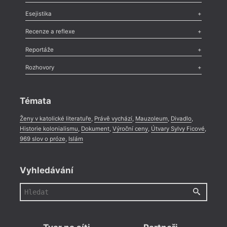
Odlesk
,
Zasláno
,
Nezařazené
,
Novinky v Tvaru
,
Slovo
,
Výročí
,
Esejistika
Nekrolog
,
Glosa
,
Sloupek
,
Pozvánka
,
Literární soutěž
,
Komentář
,
Celá rubrika
Esej
,
Pádlo
,
Úvaha
,
Texty
,
Studie
,
Celá rubrika
Recenze a reflexe
Recenze
,
Dvakrát
,
Horké párky
,
969 slov o próze
,
Reportáže
Méně slov o próze
,
Celá rubrika
Literární zítřky
,
Reportáž
,
Literární život
,
Divadlo
,
Kritický ohlas
,
Rozhovory
Celá rubrika
Rozhovor
,
Anketa
,
Celá rubrika
Témata
Ženy v katolické literatuře
,
Právě vychází
,
Mauzoleum
,
Divadlo
,
Historie kolonialismu
,
Dokument
,
Výroční ceny
,
Útvary Sylvy Ficové
,
969 slov o próze
,
Islám
Vyhledávání