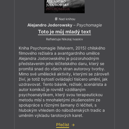
Nad knihou
Alejandro Jodorowsky
–
Psychomagie
Toto je můj mladý text
Reflektuje Nikolaj Ivaskiv
Kniha Psychomagie (Malvern, 2015) chilského
filmového režiséra a avantgardního umělce
Alejandra Jodorowského je pozoruhodným
představením jeho léčitelského daru, který se
promítá snad do všech stran autorovy tvorby.
Mimo své umělecké aktivity, kterými se zároveň
živí, je totiž bytostí ovládající tisícero umění, jak
uzdravovat. Tento básník, režisér, scenárista a
autor komiksů je rovněž vzdělaným
psychoanalytikem, který svou terapeutickou
metodu mísí s mnohaletými zkušenostmi ze
spolupráce s různými šamany či léčiteli, s
hlubokým vhledem do náboženských tradic a
uměním výkladu tarotových karet.
Přečíst