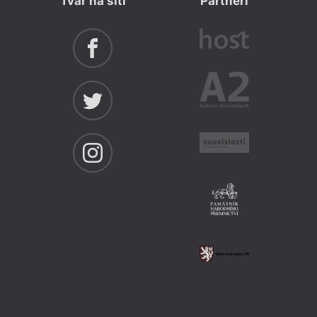
Tvar na síti
Partneři