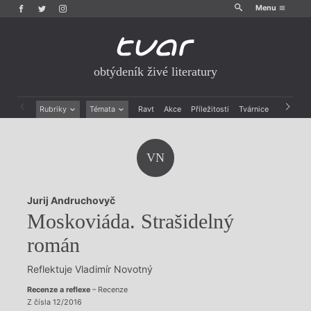
Menu
obtýdeník živé literatury
Rubriky
Témata
Ravt
Akce
Příležitosti
Tvárnice
Archiv
Beletrie
Ženy v katolické literatuře
Drobná publicistika
Právě vychází
VN
Esejistika
Mauzoleum
Recenze a reflexe
Divadlo
Reportáže
Historie kolonialismu
Jurij Andruchovyč
Rozhovory
Dokument
Moskoviáda. Strašidelný
Výroční ceny
román
Reflektuje Vladimír Novotný
Recenze a reflexe
– Recenze
Z čísla 12/2016