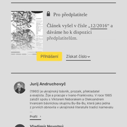
Pro předplatitele
Článek vyšel v čísle „
12/2016
“ a
dáváme ho k dispozici
předplatitelům.
Přihlášení
Získat číslo
Chviličku.
Jurij Andruchovyč
Načítá se.
(1960) je ukrajinský básník, prozaik, překladatel
a esejista. Žije a pracuje v Ivano-Frankivsku. V roce 1985
založil spolu s Viktorem Neborakem a Oleksandrem
Irvancem básnickou skupinu Bu-Ba-Bu, která jako jedna
z prvních obnovila v ukrajinské literatuře tradici karnevalu
...
Profil
Vladimír Novotný