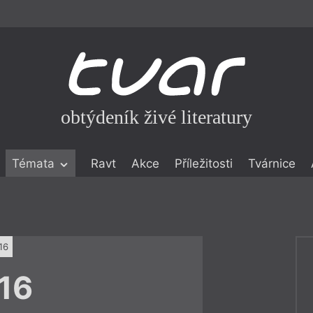
obtýdeník živé literatury
Témata
Ravt
Akce
Příležitosti
Tvárnice
ické literatuře
icistika
zí
16
eflexe
16
onialismu