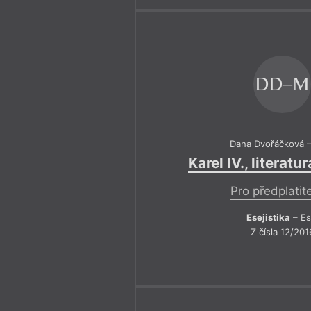
DD–M
Dana Dvořáčková –
Karel IV., literat
Pro předplatit
Esejistika
– Es
Z čísla 12/201