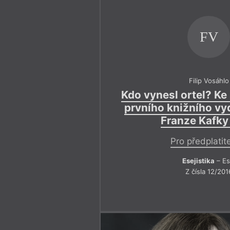
FV
Filip Vosáhlo
Kdo vynesl ortel? Ke
prvního knižního vy
Franze Kafky
Pro předplatit
Esejistika
– Es
Z čísla 12/201