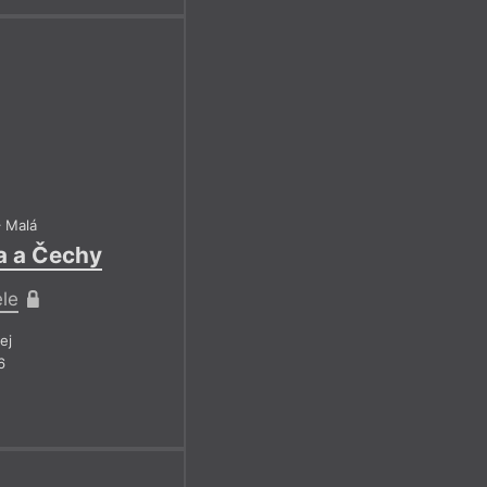
 Malá
ura a Čechy
ele
ej
6