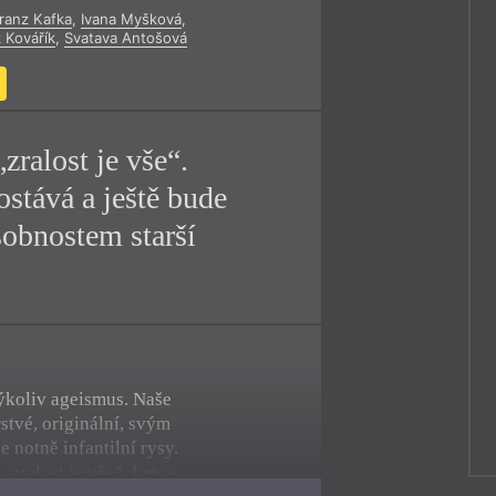
ranz Kafka
,
Ivana Myšková
,
y
 Kovářík
,
Svatava Antošová
zralost je vše“.
ostává a ještě bude
sobnostem starší
ýkoliv ageismus. Naše
stvé, originální, svým
 notně infantilní rysy.
„zralost je vše“. Letos