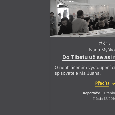
Přeji vám živé čtení.
Čína
Ivana Myško
Do Tibetu už se as
O neohlášeném vystoupení č
spisovatele Ma Jüana.
Přečíst
Reportáže
– Literár
Z čísla 12/201