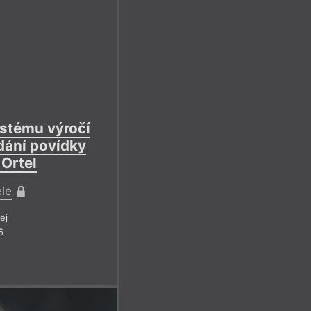
 stému výročí
dání povídky
 Ortel
ele
ej
6