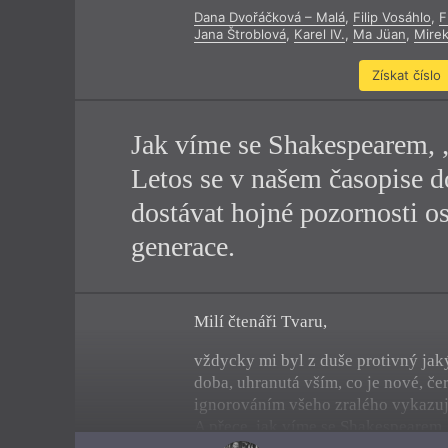
Dana Dvořáčková – Malá
,
Filip Vosáhlo
,
F
Výroční cen
Jana Štroblová
,
Karel IV.
,
Ma Jüan
,
Mirek
Získat číslo
Jak víme se Shakespearem, „
Letos se v našem časopise d
dostávat hojné pozornosti o
generace.
Milí čtenáři Tvaru,
vždycky mi byl z duše protivný jak
doba, uhranutá vším, co je nové, čer
ignorováním všeho zralého vykazuje
A přece, jak víme se Shakespearem, 