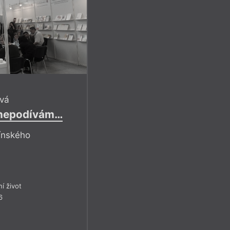
vá
i nepodívám…
ínského
ní život
6