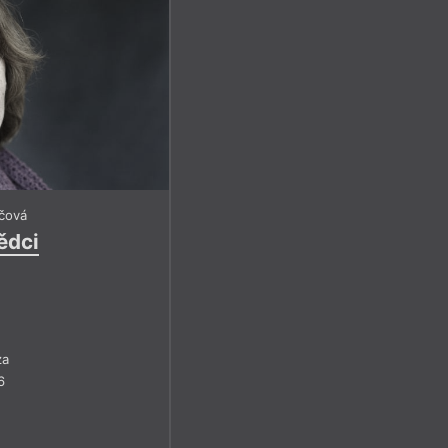
ičová
ědci
za
6