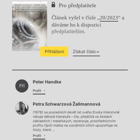
Pro předplatitele
Článek vyšel v čísle „
20/2023
“ a
dáváme ho k dispozici
předplatitelům.
Přihlášení
Získat číslo
Chviličku.
Peter Handke
Načítá se.
PH
Profil
Petra Schwarzová Žallmannová
(1978) se posledních devět let svého života intenzivně
věnuje dětské literatuře – čte, předčítá ve školách
základních i mateřských, recenzuje, prostřednictvím
profilu Opičí matka na sociálních sítích upozorňuje na
tituly, které ...
Profil