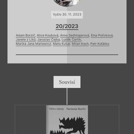
Vyšlo 30. 11. 2023
20/2023
Adam Borzič
,
Alice Koubová
,
Anna Sedlmajerová
,
Ema Polívková
,
Janele z Liků
,
Jaroslav Čejka
,
Luděk Čertík
,
Marika Jana Mariewicz
,
Meta Kušar
,
Milan Koch
,
Petr Koťátko
Souvisí