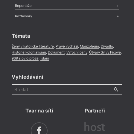
Recenze
,
Dvakrát
,
Horké párky
,
969 slov o próze
,
Reportáže
Méně slov o próze
,
Celá rubrika
Literární zítřky
,
Reportáž
,
Literární život
,
Divadlo
,
Kritický ohlas
,
Rozhovory
Celá rubrika
Rozhovor
,
Anketa
,
Celá rubrika
Témata
Ženy v katolické literatuře
,
Právě vychází
,
Mauzoleum
,
Divadlo
,
Historie kolonialismu
,
Dokument
,
Výroční ceny
,
Útvary Sylvy Ficové
,
969 slov o próze
,
Islám
Vyhledávání
Tvar na síti
Partneři