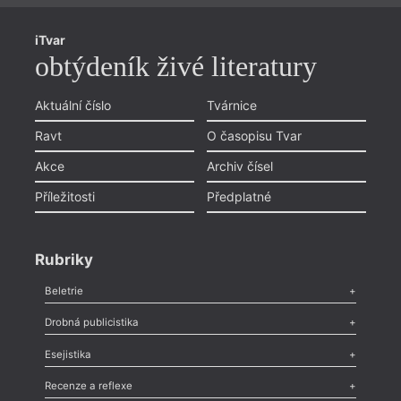
iTvar
obtýdeník živé literatury
Aktuální číslo
Tvárnice
Ravt
O časopisu Tvar
Akce
Archiv čísel
Příležitosti
Předplatné
Rubriky
Beletrie
Poezie
,
Próza
,
Dokumenty
,
Drama
,
Celá rubrika
Drobná publicistika
Odlesk
,
Zasláno
,
Nezařazené
,
Novinky v Tvaru
,
Slovo
,
Výročí
,
Esejistika
Nekrolog
,
Glosa
,
Sloupek
,
Pozvánka
,
Literární soutěž
,
Komentář
,
Celá rubrika
Esej
,
Pádlo
,
Úvaha
,
Texty
,
Studie
,
Celá rubrika
Recenze a reflexe