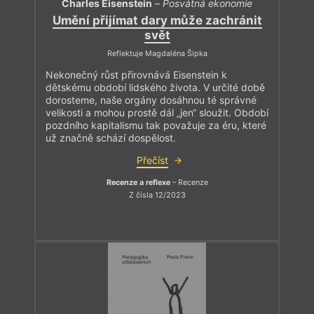
Charles Eisenstein
–
Posvátná ekonomie
Umění přijímat dary může zachránit
svět
Reflektuje Magdaléna Šipka
Nekonečný růst přirovnává Eisenstein k
dětskému období lidského života. V určité době
dorosteme, naše orgány dosáhnou té správné
velikosti a mohou prostě dál „jen“ sloužit. Období
pozdního kapitalismu tak považuje za éru, které
už značně schází dospělost.
Přečíst
Recenze a reflexe
– Recenze
Z čísla 12/2023