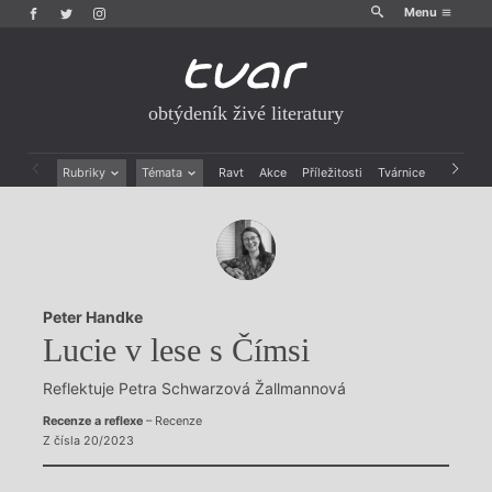
Menu
obtýdeník živé literatury
Rubriky
Témata
Ravt
Akce
Příležitosti
Tvárnice
Archiv
Beletrie
Ženy v katolické literatuře
Drobná publicistika
Právě vychází
Esejistika
Mauzoleum
Recenze a reflexe
Divadlo
Reportáže
Historie kolonialismu
Peter Handke
Rozhovory
Dokument
Lucie v lese s Čímsi
Výroční ceny
Reflektuje Petra Schwarzová Žallmannová
Recenze a reflexe
– Recenze
Z čísla 20/2023