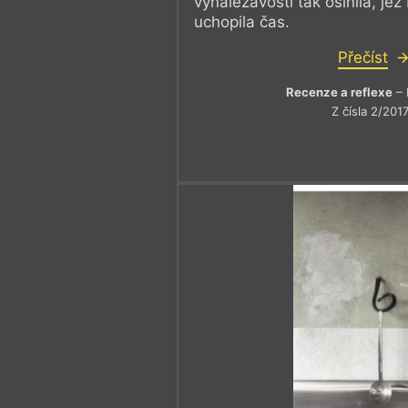
vynalézavosti tak oslnila, je
uchopila čas.
Přečíst
Recenze a reflexe
– 
Z čísla 2/201