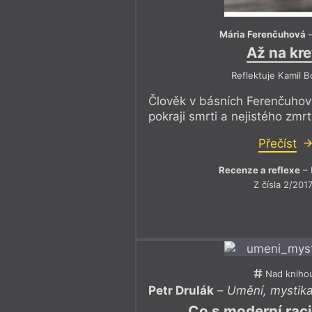
Mária Ferenčuhová
Až na kr
Reflektuje Kamil 
Člověk v básních Ferenčuhov
pokraji smrti a nejistého zmr
Přečíst
Recenze a reflexe
– 
Z čísla 2/201
Nad kniho
Petr Drulák
–
Umění, mystika 
Co s moderní rac