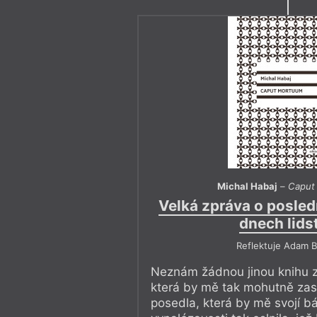
Michal Habaj
–
Caput
Velká zpráva o posled
dnech lids
Reflektuje Adam B
Neznám žádnou jinou knihu z
která by mě tak mohutně zas
posedla, která by mě svojí bá