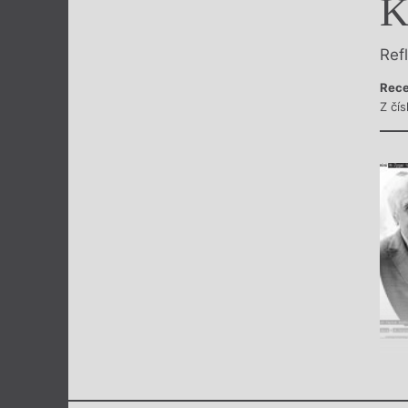
K
Výroční cen
Ref
Rece
Z čís