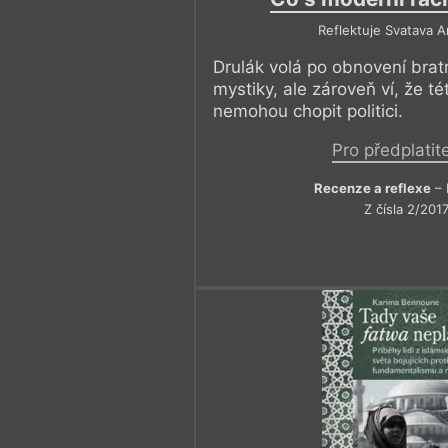
Reflektuje Svatava 
Drulák volá po obnovení bratr
mystiky, ale zároveň ví, že t
nemohou chopit politici.
Pro předplatit
Recenze a reflexe
– 
Z čísla 2/201