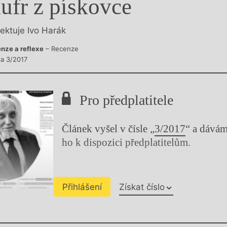
ufr z pískovce
y
lektuje Ivo Harák
nze a reflexe
– Recenze
la 3/2017
Pro předplatitele
Článek vyšel v čísle „
3/2017
“ a dává
ho k dispozici předplatitelům.
Přihlášení
Získat číslo
Chviličku.