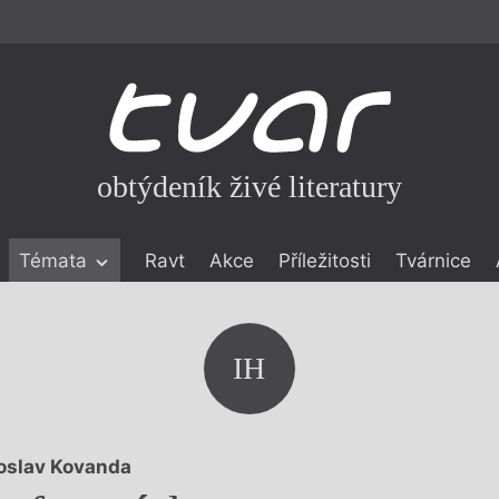
obtýdeník živé literatury
Témata
Ravt
Akce
Příležitosti
Tvárnice
ické literatuře
icistika
zí
IH
eflexe
onialismu
oslav Kovanda