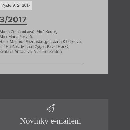
Vyšlo 9. 2. 2017
3/2017
Alena Zemančíková
,
Aleš Kauer
,
Alex Maria Ferynů
,
Hans Magnus Enzensberger
,
Jana Kitzlerová
,
Jiří Hájíček
,
Michail Zygar
,
Pavel Horký
,
Svatava Antošová
,
Vladimír Svatoň
Novinky e-mailem