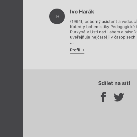
Ivo Harák
IH
(1964), odborný asistent a vedoucí 
Katedry bohemistiky Pedagogické fa
Purkyně v Ústí nad Labem a básník. 
uveřejňuje nejčastěji v časopisech 
...
Profil
Sdílet na síti