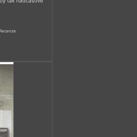
ž by tak nadčasově
Recenze
7