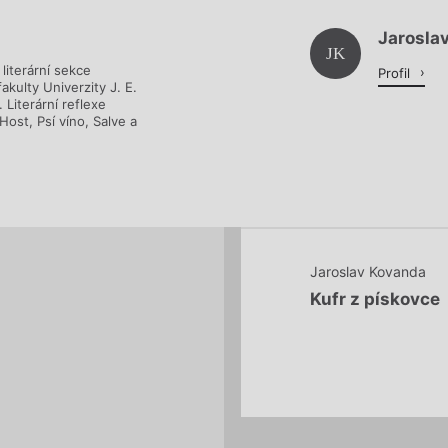
Jarosla
Načítá se.
JK
literární sekce
Profil
kulty Univerzity J. E.
Literární reflexe
Host, Psí víno, Salve a
Jaroslav Kovanda
Kufr z pískovce