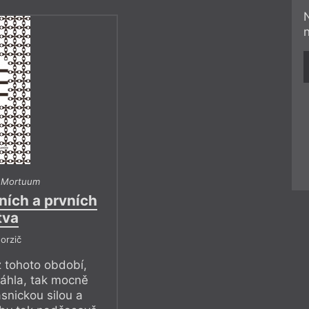
 Mortuum
ních a prvních
tva
orzič
 tohoto období,
áhla, tak mocně
snickou silou a