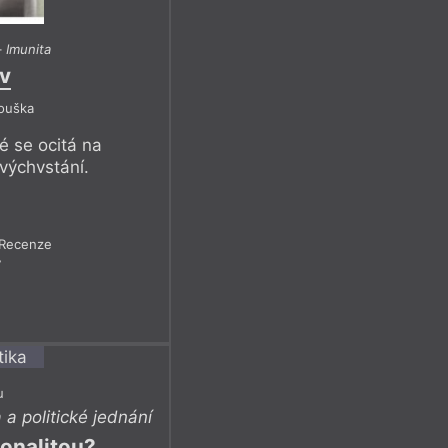
–
Imunita
ev
Bouška
é se ocitá na
tvýchvstání.
Recenze
7
u
a politické jednání
ionalitou?