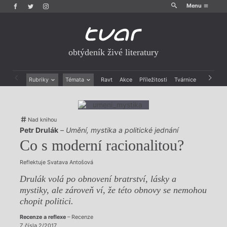
Menu
obtýdeník živé literatury
Rubriky
Témata
Ravt
Akce
Příležitosti
Tvárnice
Archiv
Beletrie
Ženy v katolické literatuře
Drobná publicistika
Právě vychází
Esejistika
Mauzoleum
Nad knihou
Recenze a reflexe
Divadlo
Petr Drulák
–
Umění, mystika a politické jednání
Reportáže
Historie kolonialismu
Co s moderní racionalitou?
Rozhovory
Dokument
Výroční ceny
Reflektuje Svatava Antošová
Drulák volá po obnovení bratrství, lásky a
mystiky, ale zároveň ví, že této obnovy se nemohou
chopit politici.
Recenze a reflexe
– Recenze
Z čísla 2/2017