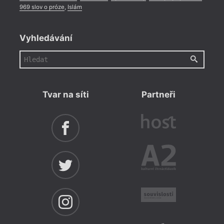
969 slov o próze
,
Islám
Vyhledávání
Tvar na síti
Partneři