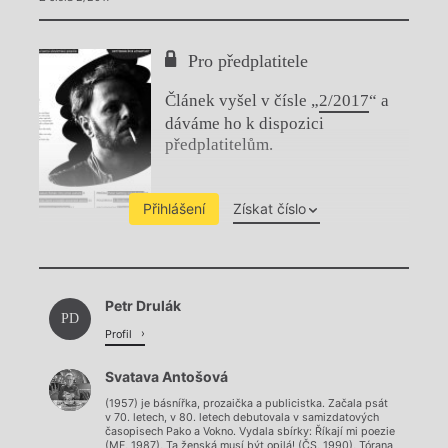
Pro předplatitele
Článek vyšel v čísle „
2/2017
“ a
dáváme ho k dispozici
předplatitelům.
Přihlášení
Získat číslo
Chviličku.
Petr Drulák
Načítá se.
PD
Profil
Svatava Antošová
(1957) je básnířka, prozaička a publicistka. Začala psát
v 70. letech, v 80. letech debutovala v samizdatových
časopisech Pako a Vokno. Vydala sbírky: Říkají mi poezie
(MF, 1987), Ta ženská musí být opilá! (ČS, 1990), Tórana