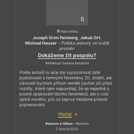
Nad knihou
Joseph Grim Feinberg
,
Jakub Ort
,
Michael Hauser
–
Politika jednoty ve světě
proměn
Dokážeme žít pospolu?
Reflektuje Svatava Antošová
Podle autorů tu sice lze vypozorovat jisté
podobnosti s temnými fenomény 20. století, ale
zároveň bychom přitom neměli zavírat oči před
rozdíly, které nám napovídají, že se nejedná o
pouhé opakování těchto fenoménů, ale o cosi
úplně nového, pro co teprve hledáme přesné
pojmenování.
Přečíst
Recenze a reflexe
– Recenze
Z čísla 9/2022