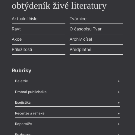
obtýdeník živé literatury
Aktuální číslo
Tvárnice
Ravt
O časopisu Tvar
Akce
Archiv čísel
Příležitosti
Předplatné
Rubriky
Beletrie
Poezie
,
Próza
,
Dokumenty
,
Drama
,
Celá rubrika
Drobná publicistika
Odlesk
,
Zasláno
,
Nezařazené
,
Novinky v Tvaru
,
Slovo
,
Výročí
,
Esejistika
Nekrolog
,
Glosa
,
Sloupek
,
Pozvánka
,
Literární soutěž
,
Komentář
,
Celá rubrika
Esej
,
Pádlo
,
Úvaha
,
Texty
,
Studie
,
Celá rubrika
Recenze a reflexe
Recenze
,
Dvakrát
,
Horké párky
,
969 slov o próze
,
Reportáže
Méně slov o próze
,
Celá rubrika
Literární zítřky
,
Reportáž
,
Literární život
,
Divadlo
,
Kritický ohlas
,
Rozhovory