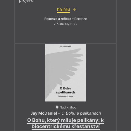
projevu.
Přečíst
Recenze a reflexe
– Recenze
Z čísla 13/2022
Nad knihou
Jay McDaniel
–
O Bohu a pelikánech
O Bohu, který miluje pelikány: k
biocentrickému křesťanství