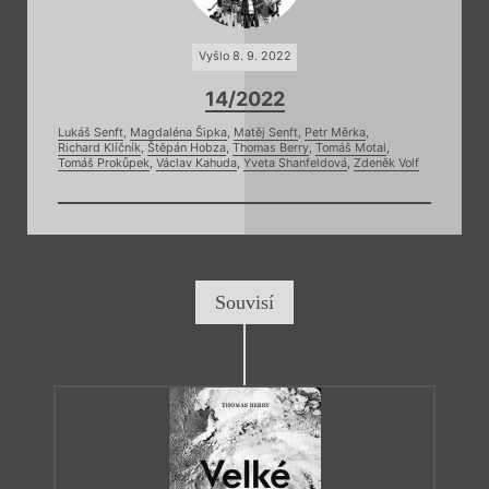
Vyšlo 8. 9. 2022
14/2022
Lukáš Senft
,
Magdaléna Šipka
,
Matěj Senft
,
Petr Měrka
,
Richard Klíčník
,
Štěpán Hobza
,
Thomas Berry
,
Tomáš Motal
,
Tomáš Prokůpek
,
Václav Kahuda
,
Yveta Shanfeldová
,
Zdeněk Volf
Souvisí