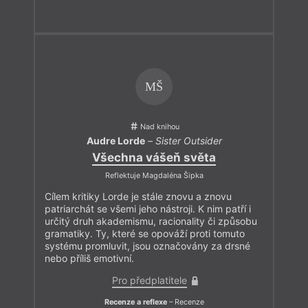
MŠ
Nad knihou
Audre Lorde
–
Sister Outsider
Všechna vášeň světa
Reflektuje Magdaléna Šipka
Cílem kritiky Lorde je stále znovu a znovu
patriarchát se všemi jeho nástroji. K nim patří i
určitý druh akademismu, racionality či způsobu
gramatiky. Ty, které se opováží proti tomuto
systému promluvit, jsou označovány za drsné
nebo příliš emotivní.
Pro předplatitele
Recenze a reflexe
– Recenze