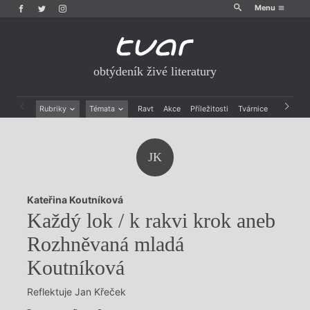
Menu
obtýdeník živé literatury
Rubriky
Témata
Ravt
Akce
Příležitosti
Tvárnice
Archiv
Beletrie
Ženy v katolické literatuře
Drobná publicistika
Právě vychází
JK
Esejistika
Mauzoleum
Recenze a reflexe
Divadlo
Reportáže
Historie kolonialismu
Kateřina Koutníková
Rozhovory
Dokument
Každý lok / k rakvi krok aneb
Výroční ceny
Rozhněvaná mladá
Koutníková
Reflektuje Jan Křeček