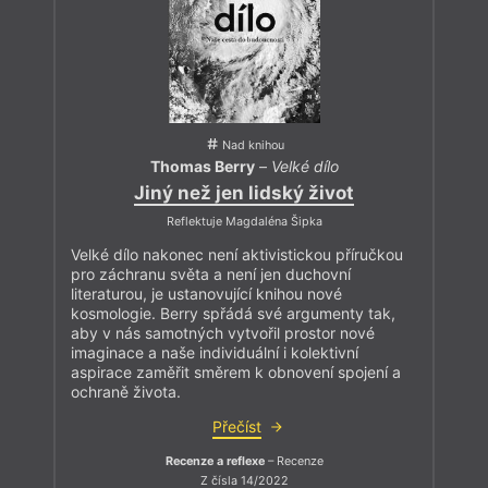
Nad knihou
Thomas Berry
–
Velké dílo
Jiný než jen lidský život
Reflektuje Magdaléna Šipka
Velké dílo nakonec není aktivistickou příručkou
pro záchranu světa a není jen duchovní
literaturou, je ustanovující knihou nové
kosmologie. Berry spřádá své argumenty tak,
aby v nás samotných vytvořil prostor nové
imaginace a naše individuální i kolektivní
aspirace zaměřit směrem k obnovení spojení a
ochraně života.
Přečíst
Recenze a reflexe
– Recenze
Z čísla 14/2022