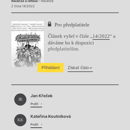
Recenze a reflexe
– Recenze
Z čísla 14/2022
Pro předplatitele
Článek vyšel v čísle „
14/2022
“ a
dáváme ho k dispozici
předplatitelům.
Přihlášení
Získat číslo
Chviličku.
Jan Křeček
Načítá se.
JK
Profil
Kateřina Koutníková
KK
Profil