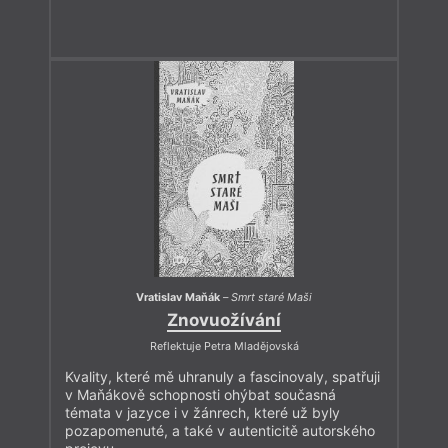
Vratislav Maňák
–
Smrt staré Maši
Znovuožívání
Reflektuje Petra Mladějovská
Kvality, které mě uhranuly a fascinovaly, spatřuji
v Maňákově schopnosti ohýbat současná
témata v jazyce i v žánrech, které už byly
pozapomenuté, a také v autenticitě autorského