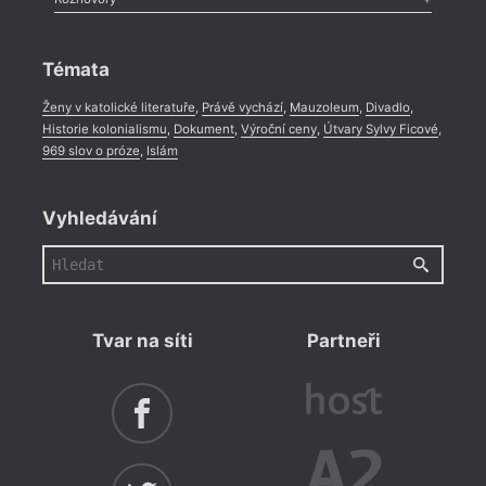
Celá rubrika
Rozhovor
,
Anketa
,
Celá rubrika
Témata
Ženy v katolické literatuře
,
Právě vychází
,
Mauzoleum
,
Divadlo
,
Historie kolonialismu
,
Dokument
,
Výroční ceny
,
Útvary Sylvy Ficové
,
969 slov o próze
,
Islám
Vyhledávání
Tvar na síti
Partneři