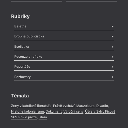
Rubriky
Beletrie
Poezie
,
Próza
,
Dokumenty
,
Drama
,
Celá rubrika
Drobná publicistika
Odlesk
,
Zasláno
,
Nezařazené
,
Novinky v Tvaru
,
Slovo
,
Výročí
,
Esejistika
Nekrolog
,
Glosa
,
Sloupek
,
Pozvánka
,
Literární soutěž
,
Komentář
,
Celá rubrika
Esej
,
Pádlo
,
Úvaha
,
Texty
,
Studie
,
Celá rubrika
Recenze a reflexe
Recenze
,
Dvakrát
,
Horké párky
,
969 slov o próze
,
Reportáže
Méně slov o próze
,
Celá rubrika
Literární zítřky
,
Reportáž
,
Literární život
,
Divadlo
,
Kritický ohlas
,
Rozhovory
Celá rubrika
Rozhovor
,
Anketa
,
Celá rubrika
Témata
Ženy v katolické literatuře
,
Právě vychází
,
Mauzoleum
,
Divadlo
,
Historie kolonialismu
,
Dokument
,
Výroční ceny
,
Útvary Sylvy Ficové
,
969 slov o próze
,
Islám