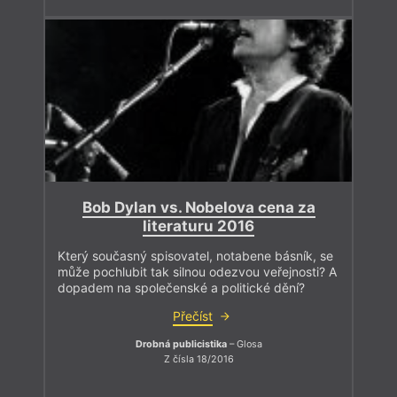
Bob Dylan vs. Nobelova cena za
literaturu 2016
Který současný spisovatel, notabene básník, se
může pochlubit tak silnou odezvou veřejnosti? A
dopadem na společenské a politické dění?
Přečíst
Drobná publicistika
– Glosa
Z čísla 18/2016