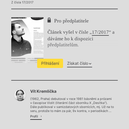
Z čísla 17/2017
Pro předplatitele
Článek vyšel v čísle „
17/2017
“ a
dáváme ho k dispozici
předplatitelům.
Přihlášení
Získat číslo
Chviličku.
Vít Kremlička
Načítá se.
(1962, Praha) debutoval v roce 1981 básněmi a prózami
v časopise Violit (literární část sborníku X „Desítka“).
Dále publikoval v samizdatových sbornících, mj. Už na to
seru, protože to mám za pár, 9x kontra, v periodikách ...
Profil