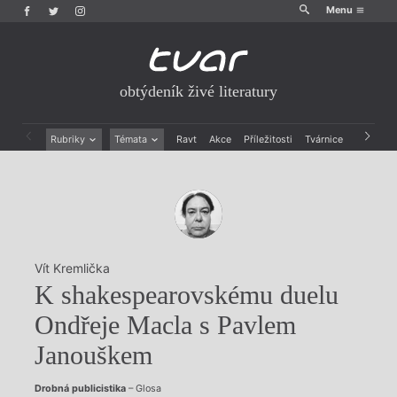
Menu
obtýdeník živé literatury
Rubriky
Témata
Ravt
Akce
Příležitosti
Tvárnice
Archiv
Beletrie
Ženy v katolické literatuře
Drobná publicistika
Právě vychází
Esejistika
Mauzoleum
Recenze a reflexe
Divadlo
Reportáže
Historie kolonialismu
Rozhovory
Dokument
Vít Kremlička
Výroční ceny
K shakespearovskému duelu
Ondřeje Macla s Pavlem
Janouškem
Drobná publicistika
– Glosa