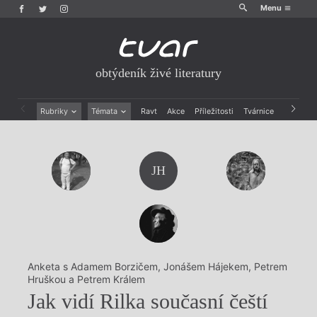
Menu
obtýdeník živé literatury
Rubriky
Témata
Ravt
Akce
Příležitosti
Tvárnice
Archiv
Beletrie
Ženy v katolické literatuře
Drobná publicistika
Právě vychází
Esejistika
Mauzoleum
JH
Recenze a reflexe
Divadlo
Reportáže
Historie kolonialismu
Rozhovory
Dokument
Výroční ceny
Anketa s Adamem Borzičem, Jonášem Hájekem, Petrem
Hruškou a Petrem Králem
Jak vidí Rilka současní čeští