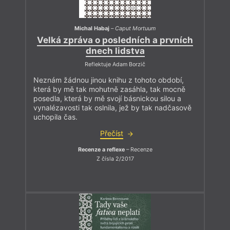
Michal Habaj
–
Caput Mortuum
Velká zpráva o posledních a prvních
dnech lidstva
Reflektuje Adam Borzič
Neznám žádnou jinou knihu z tohoto období,
která by mě tak mohutně zasáhla, tak mocně
posedla, která by mě svojí básnickou silou a
vynalézavosti tak oslnila, jež by tak nadčasově
uchopila čas.
Přečíst
Recenze a reflexe
– Recenze
Z čísla 2/2017