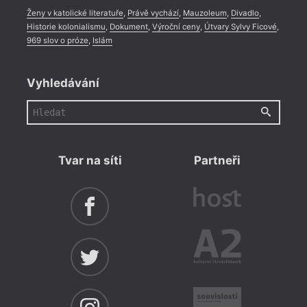
Ženy v katolické literatuře
,
Právě vychází
,
Mauzoleum
,
Divadlo
,
Historie kolonialismu
,
Dokument
,
Výroční ceny
,
Útvary Sylvy Ficové
,
969 slov o próze
,
Islám
Vyhledávání
Tvar na síti
Partneři