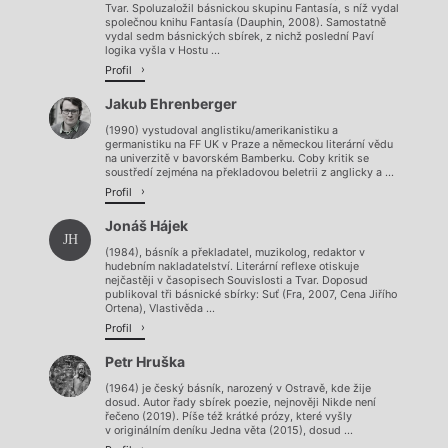
Tvar. Spoluzaložil básnickou skupinu Fantasía, s níž vydal
společnou knihu Fantasía (Dauphin, 2008). Samostatně
vydal sedm básnických sbírek, z nichž poslední Paví
logika vyšla v Hostu ...
Profil
Jakub Ehrenberger
(1990) vystudoval anglistiku/amerikanistiku a
germanistiku na FF UK v Praze a německou literární vědu
na univerzitě v bavorském Bamberku. Coby kritik se
soustředí zejména na překladovou beletrii z anglicky a ...
Profil
Jonáš Hájek
JH
(1984), básník a překladatel, muzikolog, redaktor v
hudebním nakladatelství. Literární reflexe otiskuje
nejčastěji v časopisech Souvislosti a Tvar. Doposud
publikoval tři básnické sbírky: Suť (Fra, 2007, Cena Jiřího
Ortena), Vlastivěda ...
Profil
Petr Hruška
(1964) je český básník, narozený v Ostravě, kde žije
dosud. Autor řady sbírek poezie, nejnověji Nikde není
řečeno (2019). Píše též krátké prózy, které vyšly
v originálním deníku Jedna věta (2015), dosud ...