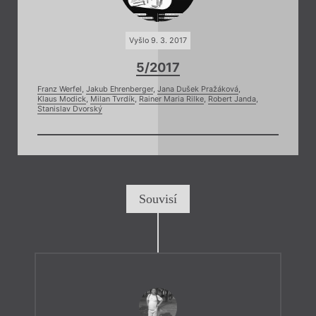
Vyšlo 9. 3. 2017
5/2017
Franz Werfel
,
Jakub Ehrenberger
,
Jana Dušek Pražáková
,
Klaus Modick
,
Milan Tvrdík
,
Rainer Maria Rilke
,
Robert Janda
,
Stanislav Dvorský
Souvisí