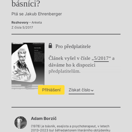
básníci?
Ptá se Jakub Ehrenberger
Rozhovory
– Anketa
Z čísla 5/2017
Pro předplatitele
Článek vyšel v čísle „
5/2017
“ a
dáváme ho k dispozici
předplatitelům.
Přihlášení
Získat číslo
Chviličku.
Adam Borzič
Načítá se.
(1978) je básník, esejista a psychoterapeut, v letech
2013–2023 byl šéfredaktorem literárního obtýdeníku