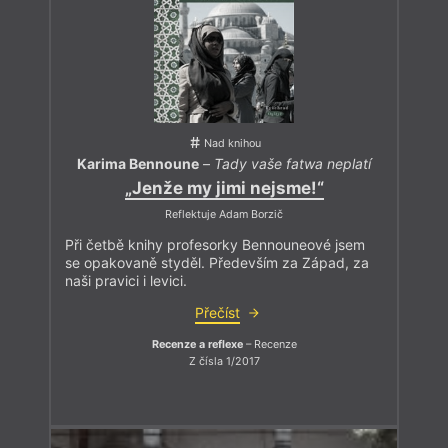
Nad knihou
Karima Bennoune
–
Tady vaše fatwa neplatí
„Jenže my jimi nejsme!“
Reflektuje Adam Borzič
Při četbě knihy profesorky Bennouneové jsem
se opakovaně styděl. Především za Západ, za
naši pravici i levici.
Přečíst
Recenze a reflexe
– Recenze
Z čísla 1/2017