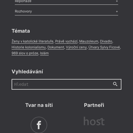
Reportáže
Méně slov o próze
,
Celá rubrika
Literární zítřky
,
Reportáž
,
Literární život
,
Divadlo
,
Kritický ohlas
,
Rozhovory
Celá rubrika
Rozhovor
,
Anketa
,
Celá rubrika
Témata
Ženy v katolické literatuře
,
Právě vychází
,
Mauzoleum
,
Divadlo
,
Historie kolonialismu
,
Dokument
,
Výroční ceny
,
Útvary Sylvy Ficové
,
969 slov o próze
,
Islám
Vyhledávání
Tvar na síti
Partneři