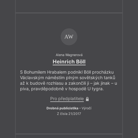
AW
Alena Wagnerová
Heinrich Böll
S Bohumilem Hrabalem podnikl Böll procházku
Václavským náměstím plným sovětských tanků
až k budově rozhlasu a zakončili ji – jak jinak – u
piva, pravděpodobně v hospodě U tygra.
Pro předplatitele
Drobná publicistika
– Výročí
Z čísla 21/2017