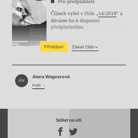
Pro předplatitele
Článek vyšel v čísle „
14/2018
“ a
dáváme ho k dispozici
předplatitelům.
Přihlášení
Získat číslo
Chviličku.
Alena Wagnerová
Načítá se.
AW
Profil
Sdílet na síti