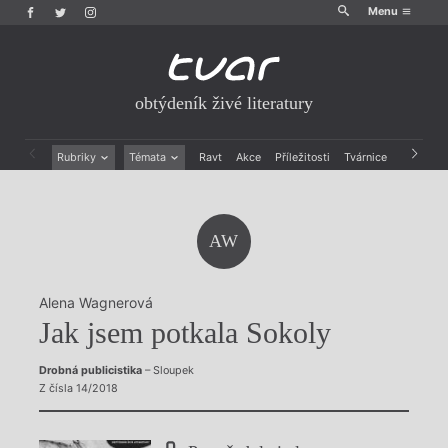
Menu
obtýdeník živé literatury
Rubriky
Témata
Ravt
Akce
Příležitosti
Tvárnice
Archiv
Beletrie
Ženy v katolické literatuře
Drobná publicistika
Právě vychází
Esejistika
Mauzoleum
AW
Recenze a reflexe
Divadlo
Reportáže
Historie kolonialismu
Rozhovory
Dokument
Alena Wagnerová
Výroční ceny
Jak jsem potkala Sokoly
Drobná publicistika
– Sloupek
Z čísla 14/2018