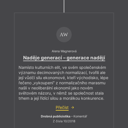
AW
Alena Wagnerová
Naděje generací – generace nadějí
Namísto kulturních elit, ve svém společenském
významu decimovaných normalizací, tvořili ale
její vůdčí sílu ekonomové, kteří východisko, lépe
řečeno „vykoupení“ z normalizačního marasmu
našli v neoliberální ekonomii jako novém
světovém názoru, v němž se společnost stala
trhem a její řídící silou a morálkou konkurence.
Přečíst
Drobná publicistika
– Komentář
Z čísla 10/2018