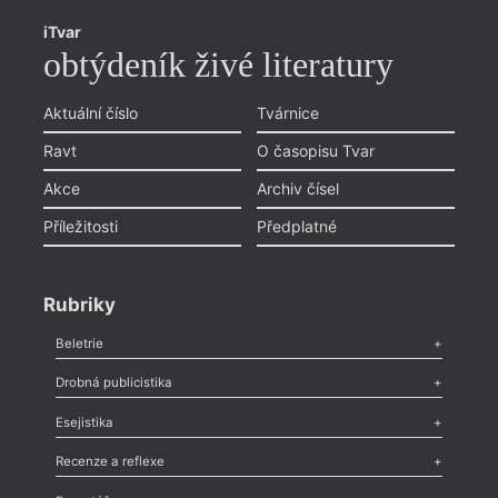
iTvar
obtýdeník živé literatury
Aktuální číslo
Tvárnice
Ravt
O časopisu Tvar
Akce
Archiv čísel
Příležitosti
Předplatné
Rubriky
Beletrie
Poezie
,
Próza
,
Dokumenty
,
Drama
,
Celá rubrika
Drobná publicistika
Odlesk
,
Zasláno
,
Nezařazené
,
Novinky v Tvaru
,
Slovo
,
Výročí
,
Esejistika
Nekrolog
,
Glosa
,
Sloupek
,
Pozvánka
,
Literární soutěž
,
Komentář
,
Celá rubrika
Esej
,
Pádlo
,
Úvaha
,
Texty
,
Studie
,
Celá rubrika
Recenze a reflexe
Recenze
,
Dvakrát
,
Horké párky
,
969 slov o próze
,