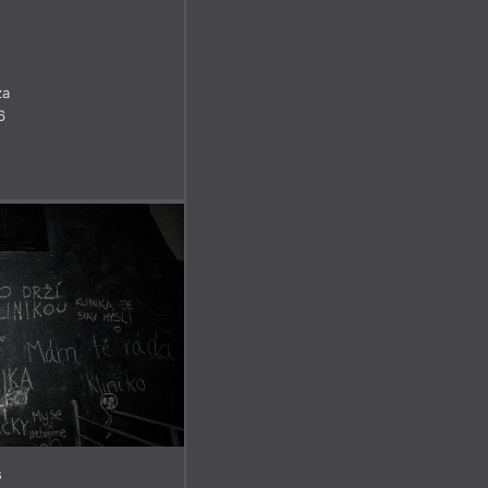
za
6
s