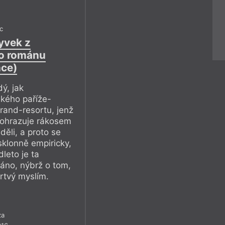
c
yvek z
o románu
ce)
ý, jak
ského paříže-
rand-resortu, jenž
, ohrazuje rákosem
děli, a proto se
klonně empiricky,
leto je ta
 áno, nýbrž o tom,
rtvý myslím.
za