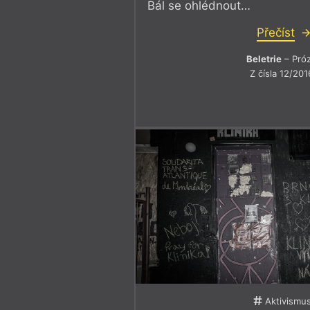
Bál se ohlédnout…
Přečíst
Beletrie
– Pró
Z čísla 12/201
Aktivismu