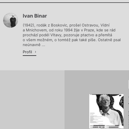
Chviličku.
Ivan Binar
Načítá se.
(1942), rodák z Boskovic, prošel Ostravou, Vídní
a Mnichovem, od roku 1994 žije v Praze, kde se rád
prochází podél Vltavy, pozoruje ptactvo a přemítá
o všem možném, o tomtéž pak také píše. Ostatně psal
neúnavně ...
Profil