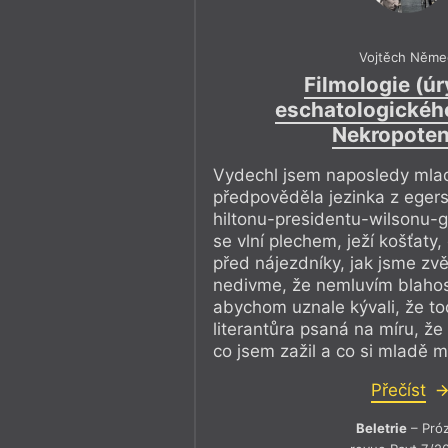
Vojtěch Něme
Filmologie (úr
eschatologickéh
Nekropoten
Vydechl jsem naposledy mlad
předpověděla jezinka z eger
hiltonu-presidentu-wilsonu-g
se vlní plechem, ježí košťaty
před nájezdníky, jak jsme zvě
nedivme, že nemluvím blahos
abychom uznale kývali, že tod
literantůra psaná na míru, že
co jsem zažil a co si mladě m
Přečíst
Beletrie
– Pró