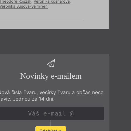
Theodore Roszak
,
Veronika Košnarová
,
Veronika Sušová-Salminen
Novinky e-mailem
Nová čísla Tvaru, večírky Tvaru a občas něco
navíc. Jednou za 14 dní.
Odebírat