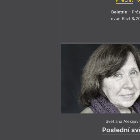
Přečíst
Beletrie
– Pró
revue Ravt 8/2
Světlana Alexijev
Poslední sv