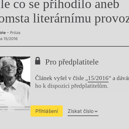
le co se přihodilo aneb
y
omsta literárnímu provo
trie
– Próza
la 15/2016
Pro předplatitele
Článek vyšel v čísle „
15/2016
“ a dáv
ho k dispozici předplatitelům.
Přihlášení
Získat číslo