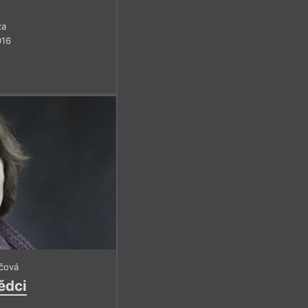
za
016
ičová
ědci