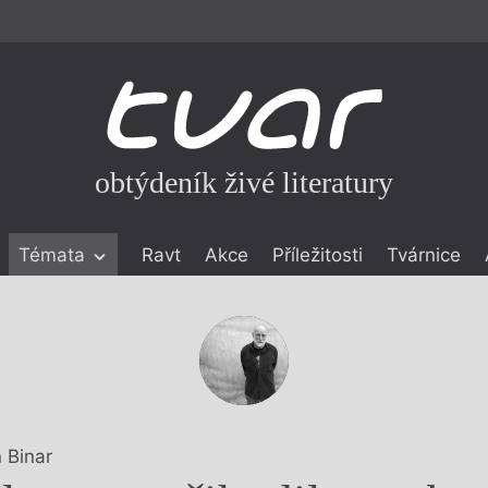
obtýdeník živé literatury
Témata
Ravt
Akce
Příležitosti
Tvárnice
ické literatuře
icistika
zí
eflexe
onialismu
n Binar