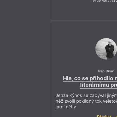
revue Ravt 7/2
Ivan Binar
Hle, co se přihodilo
literárnímu p
Jenže Kýhos se zabýval jinými
něž zvolil poklidný tok veleto
jarní něhy.