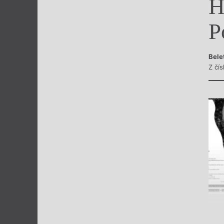
H
Výroční cen
P
Bele
Z čís