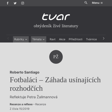
Menu
obtýdeník živé literatury
Rubriky
Témata
Ravt
Akce
Příležitosti
Tvárnice
Archiv
Beletrie
Ženy v katolické literatuře
Drobná publicistika
Právě vychází
PŽ
Esejistika
Mauzoleum
Recenze a reflexe
Divadlo
Reportáže
Historie kolonialismu
Roberto Santiago
Rozhovory
Dokument
Fotbaláci – Záhada usínajících
Výroční ceny
rozhodčích
Reflektuje Petra Žallmannová
Recenze a reflexe
– Recenze
Z čísla 15/2019