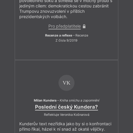
povolebního šoku a stmelila se v mocný proud s
jediným cílem: demokratickou cestou zabránit
Trumpovu znovuzvolení v příštích
prezidentských volbách.
Pro předplatitele
Recenze a reflexe
– Recenze
Z čísla 9/2019
VK
Milan Kundera
–
Kniha smíchu a zapomnění
Poslední český Kundera?
Reflektuje Veronika Košnarová
Kunderův text nezřídka jako by si o konfrontaci
přímo říkal, házel k ní snad až okaté vějičky.