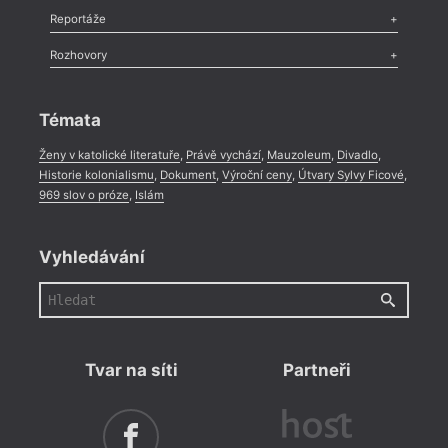
Recenze
,
Dvakrát
,
Horké párky
,
969 slov o próze
,
Reportáže
Méně slov o próze
,
Celá rubrika
Literární zítřky
,
Reportáž
,
Literární život
,
Divadlo
,
Kritický ohlas
,
Rozhovory
Celá rubrika
Rozhovor
,
Anketa
,
Celá rubrika
Témata
Ženy v katolické literatuře
,
Právě vychází
,
Mauzoleum
,
Divadlo
,
Historie kolonialismu
,
Dokument
,
Výroční ceny
,
Útvary Sylvy Ficové
,
969 slov o próze
,
Islám
Vyhledávání
Tvar na síti
Partneři