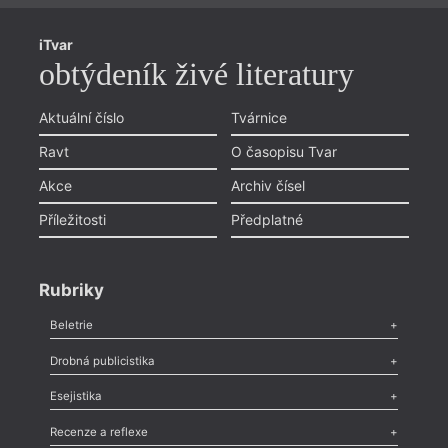
iTvar
obtýdeník živé literatury
Aktuální číslo
Tvárnice
Ravt
O časopisu Tvar
Akce
Archiv čísel
Příležitosti
Předplatné
Rubriky
Beletrie
Poezie
,
Próza
,
Dokumenty
,
Drama
,
Celá rubrika
Drobná publicistika
Odlesk
,
Zasláno
,
Nezařazené
,
Novinky v Tvaru
,
Slovo
,
Výročí
,
Esejistika
Nekrolog
,
Glosa
,
Sloupek
,
Pozvánka
,
Literární soutěž
,
Komentář
,
Celá rubrika
Esej
,
Pádlo
,
Úvaha
,
Texty
,
Studie
,
Celá rubrika
Recenze a reflexe