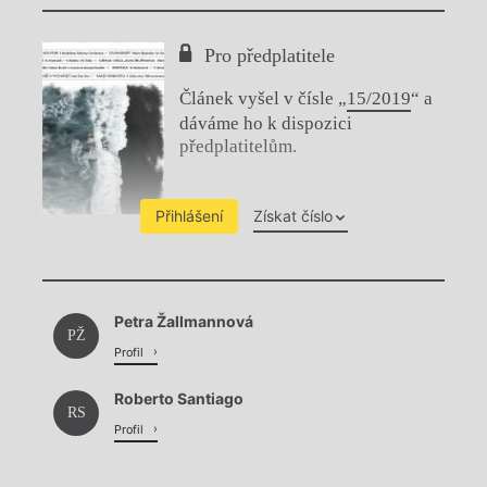
Pro předplatitele
Článek vyšel v čísle „
15/2019
“ a
dáváme ho k dispozici
předplatitelům.
Přihlášení
Získat číslo
Chviličku.
Petra Žallmannová
Načítá se.
PŽ
Profil
Roberto Santiago
RS
Profil