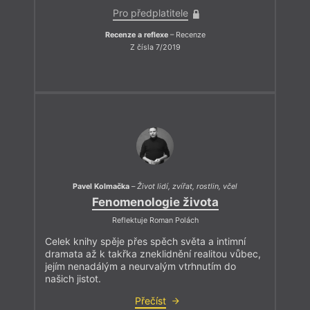
Pro předplatitele
Recenze a reflexe
– Recenze
Z čísla 7/2019
Pavel Kolmačka
–
Život lidí, zvířat, rostlin, včel
Fenomenologie života
Reflektuje Roman Polách
Celek knihy spěje přes spěch světa a intimní
dramata až k takřka zneklidnění realitou vůbec,
jejím nenadálým a neurvalým vtrhnutím do
našich jistot.
Přečíst