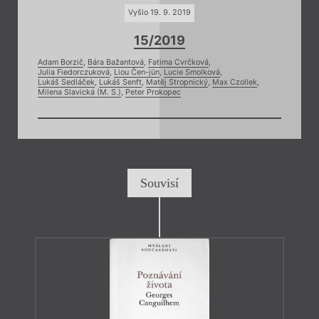
Vyšlo 19. 9. 2019
15/2019
Adam Borzič
,
Bára Bažantová
,
Fatima Cvrčková
,
Julia Fiedorczuková
,
Liou Čen-jün
,
Lucie Smolková
,
Lukáš Sedláček
,
Lukáš Senft
,
Matěj Stropnický
,
Max Czollek
,
Milena Slavická (M. S.)
,
Peter Prokopec
Souvisí