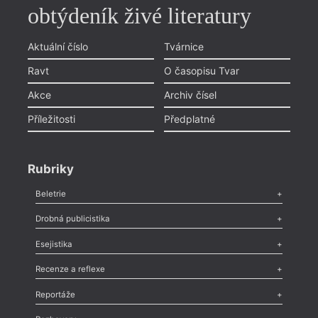
obtýdeník živé literatury
Aktuální číslo
Tvárnice
Ravt
O časopisu Tvar
Akce
Archiv čísel
Příležitosti
Předplatné
Rubriky
Beletrie
Poezie
,
Próza
,
Dokumenty
,
Drama
,
Celá rubrika
Drobná publicistika
Odlesk
,
Zasláno
,
Nezařazené
,
Novinky v Tvaru
,
Slovo
,
Výročí
,
Esejistika
Nekrolog
,
Glosa
,
Sloupek
,
Pozvánka
,
Literární soutěž
,
Komentář
,
Celá rubrika
Esej
,
Pádlo
,
Úvaha
,
Texty
,
Studie
,
Celá rubrika
Recenze a reflexe
Recenze
,
Dvakrát
,
Horké párky
,
969 slov o próze
,
Reportáže
Méně slov o próze
,
Celá rubrika
Literární zítřky
,
Reportáž
,
Literární život
,
Divadlo
,
Kritický ohlas
,