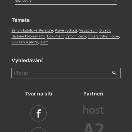
Rozhovory
Celá rubrika
Rozhovor
,
Anketa
,
Celá rubrika
Témata
Ženy v katolické literatuře
,
Právě vychází
,
Mauzoleum
,
Divadlo
,
Historie kolonialismu
,
Dokument
,
Výroční ceny
,
Útvary Sylvy Ficové
,
969 slov o próze
,
Islám
Vyhledávání
Tvar na síti
Partneři