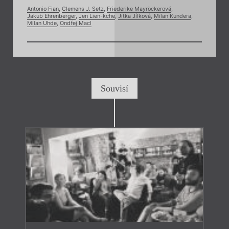
Antonio Fian
,
Clemens J. Setz
,
Friederike Mayröckerová
,
Jakub Ehrenberger
,
Jen Lien-kche
,
Jitka Jílková
,
Milan Kundera
,
Milan Uhde
,
Ondřej Macl
Souvisí