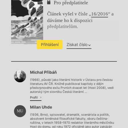
Pro předplatitele
Článek vyšel v čísle „
16/2016
“ a
dáváme ho k dispozici
předplatitelům.
Přihlášení
Získat číslo
Chviličku.
Michal Přibáň
Načítá se.
(1966), působí jako literární historik v Ústavu pro českou
literaturu AV ČR. Knižně publikoval kapitoly z dějin
předsrpnového exilu Prvních dvacet let (Host 2008), vedl
autorský tým slovníku Česká literární ...
Profil
Milan Uhde
MU
(1936, Brno), spisovatel, dramatik, scenárista a politik,
absolvent brněnské filosofické fakulty, oboru čeština-
ruština, v letech 1958–1970 redaktor literárního měsíčníku
Host do domu, od roku 1972 oficiálně jako autor zakázán