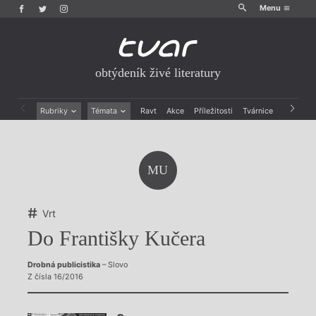
Menu
obtýdeník živé literatury
Rubriky
Témata
Ravt
Akce
Příležitosti
Tvárnice
Archiv
Beletrie
Ženy v katolické literatuře
Drobná publicistika
Právě vychází
Esejistika
Mauzoleum
MU
Recenze a reflexe
Divadlo
Reportáže
Historie kolonialismu
Rozhovory
Dokument
Vrt
Výroční ceny
Do Františky Kučera
Drobná publicistika
– Slovo
Z čísla 16/2016