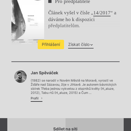
Pro předplatitele
Článek vyšel v čísle „
14/2017
“ a
dáváme ho k dispozici
předplatitelům.
Přihlášení
Získat číslo
Chviličku.
Jan Spěváček
Načítá se.
(1982) se narodil v Novém Městě na Moravě, vyrostl ve
Žďáře nad Sázavou, žije v Jihlavě. Je autorem básnických
sbírek Třeba jednou vykvetou z otazníků květy (H_aluze,
2012), Tabu rtů (H_aluze, 2015) a Čum ...
Profil
Sdílet na síti