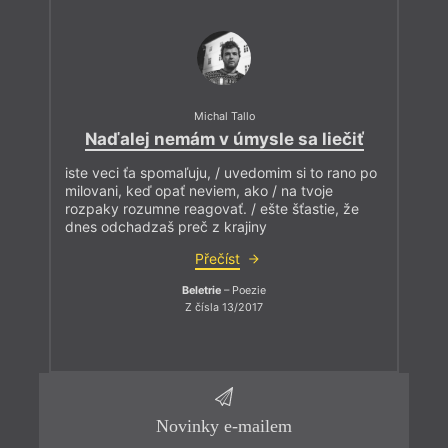
Michal Tallo
Naďalej nemám v úmysle sa liečiť
iste veci ťa spomaľuju, / uvedomim si to rano po
milovani, keď opať neviem, ako / na tvoje
rozpaky rozumne reagovať. / ešte šťastie, že
dnes odchadzaš preč z krajiny
Přečíst
Beletrie
– Poezie
Z čísla 13/2017
Novinky e-mailem