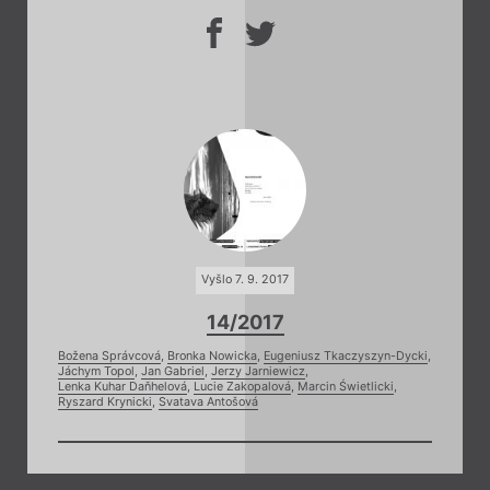
Vyšlo 7. 9. 2017
14/2017
Božena Správcová
,
Bronka Nowicka
,
Eugeniusz Tkaczyszyn-Dycki
,
Jáchym Topol
,
Jan Gabriel
,
Jerzy Jarniewicz
,
Lenka Kuhar Daňhelová
,
Lucie Zakopalová
,
Marcin Świetlicki
,
Ryszard Krynicki
,
Svatava Antošová