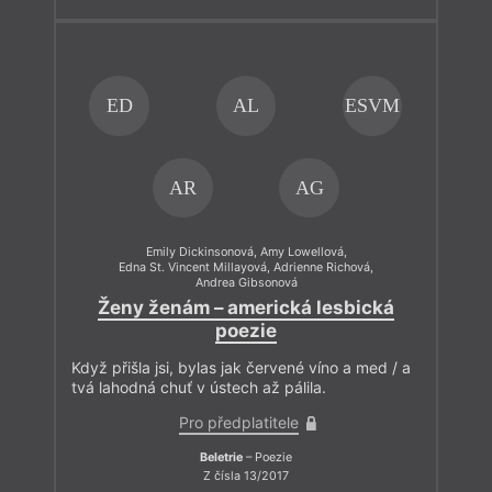
ED
AL
ESVM
AR
AG
Emily Dickinsonová
,
Amy Lowellová
,
Edna St. Vincent Millayová
,
Adrienne Richová
,
Andrea Gibsonová
Ženy ženám – americká lesbická
poezie
Když přišla jsi, bylas jak červené víno a med / a
tvá lahodná chuť v ústech až pálila.
Pro předplatitele
Beletrie
– Poezie
Z čísla 13/2017