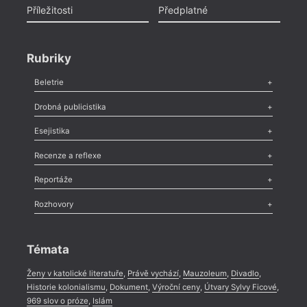
Příležitosti
Předplatné
Rubriky
Beletrie
Poezie
,
Próza
,
Dokumenty
,
Drama
,
Celá rubrika
Drobná publicistika
Odlesk
,
Zasláno
,
Nezařazené
,
Novinky v Tvaru
,
Slovo
,
Výročí
,
Esejistika
Nekrolog
,
Glosa
,
Sloupek
,
Pozvánka
,
Literární soutěž
,
Komentář
,
Celá rubrika
Esej
,
Pádlo
,
Úvaha
,
Texty
,
Studie
,
Celá rubrika
Recenze a reflexe
Recenze
,
Dvakrát
,
Horké párky
,
969 slov o próze
,
Reportáže
Méně slov o próze
,
Celá rubrika
Literární zítřky
,
Reportáž
,
Literární život
,
Divadlo
,
Kritický ohlas
,
Rozhovory
Celá rubrika
Rozhovor
,
Anketa
,
Celá rubrika
Témata
Ženy v katolické literatuře
,
Právě vychází
,
Mauzoleum
,
Divadlo
,
Historie kolonialismu
,
Dokument
,
Výroční ceny
,
Útvary Sylvy Ficové
,
969 slov o próze
,
Islám