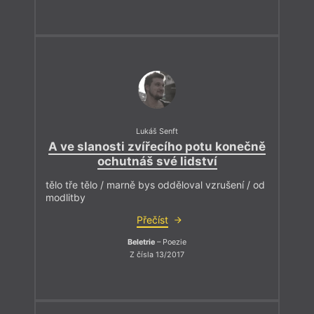
Lukáš Senft
A ve slanosti zvířecího potu konečně
ochutnáš své lidství
tělo tře tělo / marně bys odděloval vzrušení / od
modlitby
Přečíst
Beletrie
– Poezie
Z čísla 13/2017