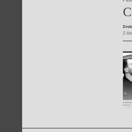
Výroční cen
C
Drob
Z čís