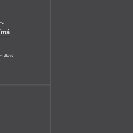
zva
jímá
– Slovo