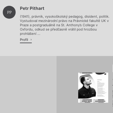
Petr Pithart
Načítá se.
PP
(1941), právník, vysokoškolský pedagog, disident, politik.
Vystudoval mezinárodní právo na Právnické fakultě UK v
Praze a postgraduálně na St. Anthony’s College v
Oxfordu, odkud se předčasně vrátil pod hrozbou
prohlášení ...
Profil