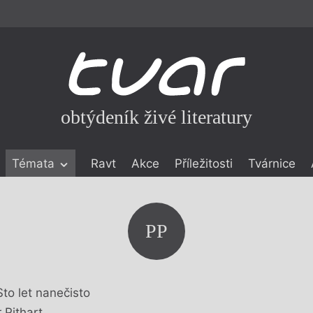
obtýdeník živé literatury
Témata
Ravt
Akce
Příležitosti
Tvárnice
ické literatuře
icistika
zí
PP
eflexe
onialismu
Sto let nanečisto
 Pithart