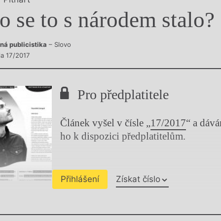
y
o se to s národem stalo?
ná publicistika
– Slovo
la 17/2017
Pro předplatitele
Článek vyšel v čísle „
17/2017
“ a dáv
ho k dispozici předplatitelům.
Přihlášení
Získat číslo
Chviličku.