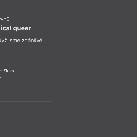
rynů
ical queer
když jsme zdánlivě
– Slovo
7