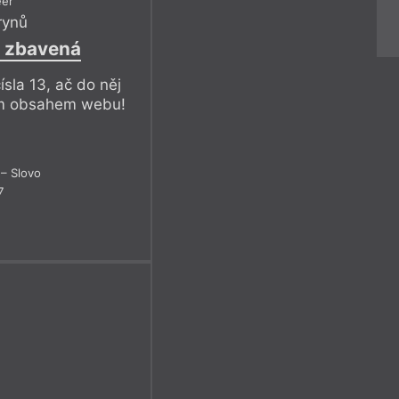
eer
rynů
u zbavená
ísla 13, ač do něj
ním obsahem webu!
– Slovo
7