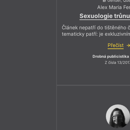
Gender, Qu
Alex Maria Fe
Sexuologie trůn
Článek nepatří do tištěného č
tematicky patří: je exkluziv
Přečíst
Drobná publicistika
Z čísla 13/201