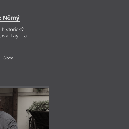
a: Němý
 historický
ewa Taylora.
– Slovo