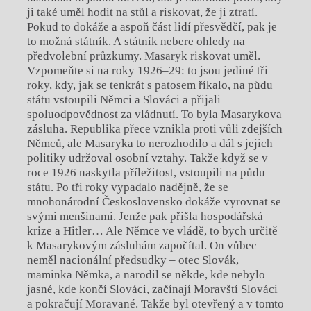
ji také uměl hodit na stůl a
riskovat, že ji ztratí.
Pokud to dokáže a
aspoň část lidí přesvědčí, pak je
to možná státník. A
státník nebere ohledy na
předvolební průzkumy. Masaryk riskovat uměl.
Vzpomeňte si na roky 1926–29: to jsou jediné tři
roky, kdy, jak se tenkrát s
patosem říkalo, na půdu
státu vstoupili Němci a
Slováci a
přijali
spoluodpovědnost za vládnutí. To byla Masarykova
zásluha. Republika přece vznikla proti vůli zdejších
Němců, ale Masaryka to nerozhodilo a
dál s
jejich
politiky udržoval osobní vztahy. Takže když se v
roce 1926 naskytla příležitost, vstoupili na půdu
státu. Po tři roky vypadalo nadějně, že se
mnohonárodní Československo dokáže vyrovnat se
svými menšinami. Jenže pak přišla hospodářská
krize a
Hitler… Ale Němce ve vládě, to bych určitě
k
Masarykovým zásluhám započítal. On vůbec
neměl nacionální předsudky – otec Slovák,
maminka Němka, a
narodil se někde, kde nebylo
jasné, kde končí Slováci, začínají Moravští Slováci
a
pokračují Moravané. Takže byl otevřený a
v
tomto