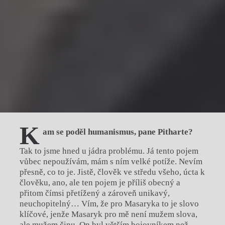
K
am se poděl humanismus, pane Pitharte?
Tak to jsme hned u jádra problému. Já tento pojem
vůbec nepoužívám, mám s ním velké potíže. Nevím
přesně, co to je. Jistě, člověk ve středu všeho, úcta k
člověku, ano, ale ten pojem je příliš obecný a
přitom čímsi přetížený a zároveň unikavý,
neuchopitelný… Vím, že pro Masaryka to je slovo
klíčové, jenže Masaryk pro mě není mužem slova,
ale mužem činu. On byl větším bojovníkem než