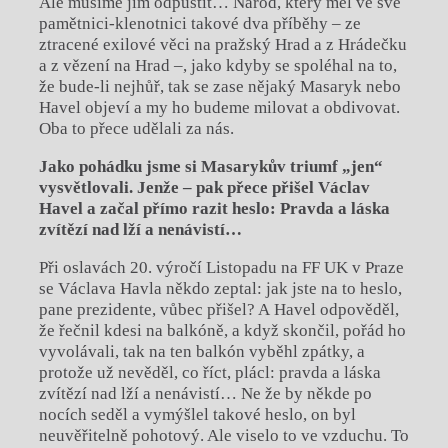
Ale musíme jim odpustit… Národ, který měl ve své
pamětnici-klenotnici takové dva příběhy – ze
ztracené exilové věci na pražský Hrad a z Hrádečku
a z vězení na Hrad –, jako kdyby se spoléhal na to,
že bude-li nejhůř, tak se zase nějaký Masaryk nebo
Havel objeví a my ho budeme milovat a obdivovat.
Oba to přece udělali za nás.
Jako pohádku jsme si Masarykův triumf „jen“
vysvětlovali. Jenže – pak přece přišel Václav
Havel a začal přímo razit heslo: Pravda a
láska
zvítězí nad lží a nenávistí…
Při oslavách 20. výročí Listopadu na FF UK v
Praze
se Václava Havla někdo zeptal: jak jste na to heslo,
pane prezidente, vůbec přišel? A
Havel odpověděl,
že řečnil kdesi na balkóně, a
když skončil, pořád ho
vyvolávali, tak na ten balkón vyběhl zpátky, a
protože už nevěděl, co říct, plácl: pravda a
láska
zvítězí nad lží a
nenávistí… Ne že by někde po
nocích seděl a
vymýšlel takové heslo, on byl
neuvěřitelně pohotový. Ale viselo to ve vzduchu. To