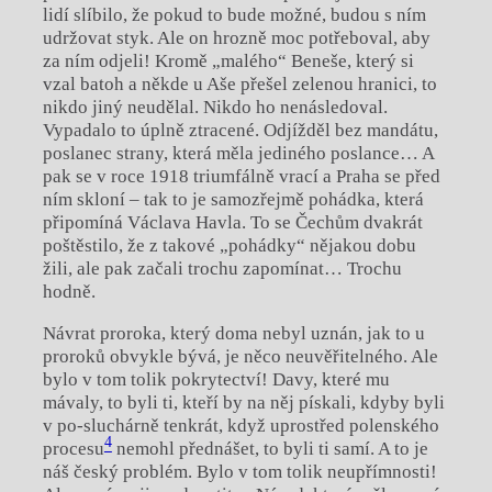
lidí slíbilo, že pokud to bude možné, budou s ním
udržovat styk. Ale on hrozně moc potřeboval, aby
za ním odjeli! Kromě „malého“ Beneše, který si
vzal batoh a někde u Aše přešel zelenou hranici, to
nikdo jiný neudělal. Nikdo ho nenásledoval.
Vypadalo to úplně ztracené. Odjížděl bez mandátu,
poslanec strany, která měla jediného poslance… A
pak se v roce 1918 triumfálně vrací a Praha se před
ním skloní – tak to je samozřejmě pohádka, která
připomíná Václava Havla. To se Čechům dvakrát
poštěstilo, že z takové „pohádky“ nějakou dobu
žili, ale pak začali trochu zapomínat… Trochu
hodně.
Návrat proroka, který doma nebyl uznán, jak to u
proroků obvykle bývá, je něco neuvěřitelného. Ale
bylo v tom tolik pokrytectví! Davy, které mu
mávaly, to byli ti, kteří by na něj pískali, kdyby byli
v po-sluchárně tenkrát, když uprostřed polenského
4
procesu
nemohl přednášet, to byli ti samí. A to je
náš český problém. Bylo v tom tolik neupřímnosti!