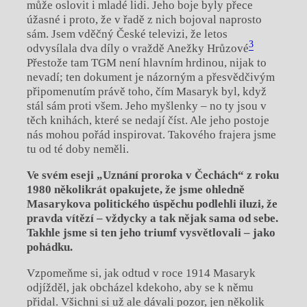
může oslovit i
mladé lidi. Jeho boje byly přece
úžasné i
proto, že v
řadě z
nich bojoval naprosto
sám. Jsem vděčný České televizi, že letos
3
odvysílala dva díly o
vraždě Anežky Hrůzové
Přestože tam TGM není hlavním hrdinou, nijak to
nevadí; ten dokument je názorným a
přesvědčivým
připomenutím právě toho, čím Masaryk byl, když
stál sám proti všem. Jeho myšlenky – no ty jsou v
těch knihách, které se nedají číst. Ale jeho postoje
nás mohou pořád inspirovat. Takového frajera jsme
tu od té doby neměli.
Ve svém eseji „Uznání proroka v
Čechách“ z roku
1980 několikrát opakujete, že jsme ohledně
Masarykova politického úspěchu podlehli iluzi, že
pravda vítězí – vždycky a
tak nějak sama od sebe.
Takhle jsme si ten jeho triumf vysvětlovali – jako
pohádku.
Vzpomeňme si, jak odtud v roce 1914 Masaryk
odjížděl, jak obcházel kdekoho, aby se k němu
přidal. Všichni si už ale dávali pozor, jen několik