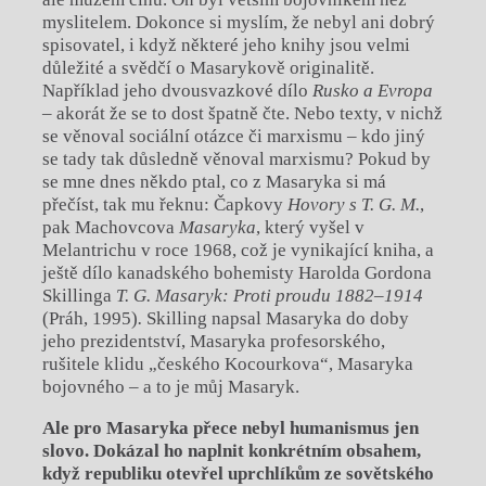
myslitelem. Dokonce si myslím, že nebyl ani dobrý
spisovatel, i když některé jeho knihy jsou velmi
důležité a svědčí o Masarykově originalitě.
Například jeho dvousvazkové dílo
Rusko a Evropa
–
akorát že se to dost špatně čte. Nebo texty, v
nichž
se věnoval sociální otázce či marxismu – kdo jiný
se tady tak důsledně věnoval marxismu? Pokud by
se mne dnes někdo ptal, co z
Masaryka si má
přečíst, tak mu řeknu: Čapkovy
Hovory s
T. G. M.
,
pak Machovcova
Masaryka
, který vyšel v
Melantrichu v roce 1968, což je vynikající kniha, a
ještě dílo kanadského bohemisty Harolda Gordona
Skillinga
T. G. Masaryk: Proti proudu 1882–1914
(Práh, 1995)
.
Skilling napsal Masaryka do doby
jeho prezidentství, Masaryka profesorského,
rušitele klidu „českého Kocourkova“, Masaryka
bojovného – a
to je můj Masaryk.
Ale pro Masaryka přece nebyl humanismus jen
slovo. Dokázal ho naplnit konkrétním obsahem,
když republiku otevřel uprchlíkům ze sovětského