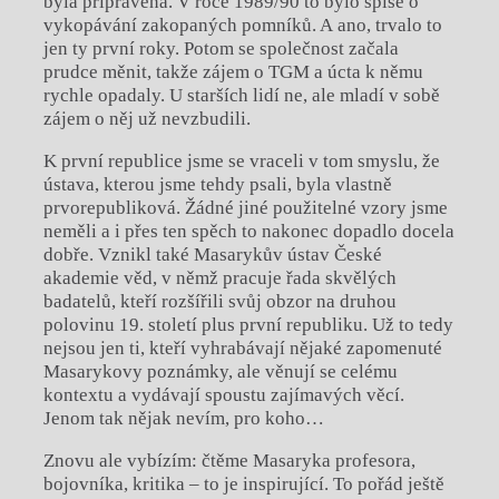
byla připravena. V
roce 1989/90 to bylo spíše o
vykopávání zakopaných pomníků. A
ano, trvalo to
jen ty první roky. Potom se společnost začala
prudce měnit, takže zájem o
TGM a
úcta k
němu
rychle opadaly. U
starších lidí ne, ale mladí v
sobě
zájem o
něj už nevzbudili.
K
první republice jsme se vraceli v
tom smyslu, že
ústava, kterou jsme tehdy psali, byla vlastně
prvorepubliková. Žádné jiné použitelné vzory jsme
neměli a
i
přes ten spěch to nakonec dopadlo docela
dobře. Vznikl také Masarykův ústav České
akademie věd, v
němž pracuje řada skvělých
badatelů, kteří rozšířili svůj obzor na druhou
polovinu 19. století plus první republiku. Už to tedy
nejsou jen ti, kteří vyhrabávají nějaké zapomenuté
Masarykovy poznámky, ale věnují se celému
kontextu a
vydávají spoustu zajímavých věcí.
Jenom tak nějak nevím, pro koho…
Znovu ale vybízím: čtěme Masaryka profesora,
bojovníka, kritika – to je inspirující. To pořád ještě