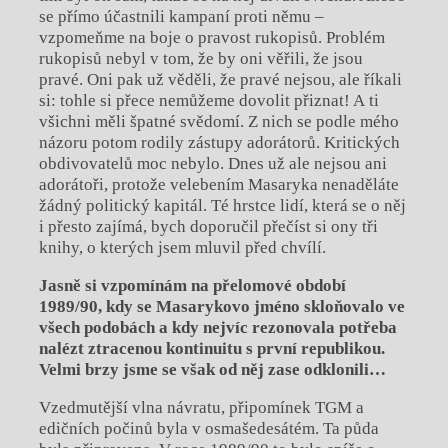
se přímo účastnili kampaní proti němu –
vzpomeňme na boje o
pravost rukopisů. Problém
rukopisů nebyl v
tom, že by oni věřili, že jsou
pravé. Oni pak už věděli, že pravé nejsou, ale říkali
si: tohle si přece nemůžeme dovolit přiznat! A
ti
všichni měli špatné svědomí. Z
nich se podle mého
názoru potom rodily zástupy adorátorů. Kritických
obdivovatelů moc nebylo. Dnes už ale nejsou ani
adorátoři, protože velebením Masaryka nenaděláte
žádný politický kapitál. Té hrstce lidí, která se o
něj
i
přesto zajímá, bych doporučil přečíst si ony tři
knihy, o
kterých jsem mluvil před chvílí.
Jasně si vzpomínám na přelomové období
1989/90, kdy se Masarykovo jméno skloňovalo ve
všech podobách a
kdy nejvíc rezonovala potřeba
nalézt ztracenou kontinuitu s
první republikou.
Velmi brzy jsme se však od něj zase odklonili…
Vzedmutější vlna návratu, připomínek TGM a
edičních počinů byla v
osmašedesátém. Ta půda