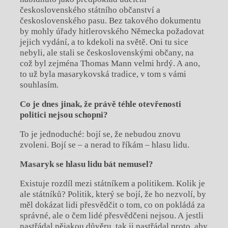
československého státního občanství a
československého pasu. Bez takového dokumentu
by mohly úřady hitlerovského Německa požadovat
jejich vydání, a
to kdekoli na světě. Oni tu sice
nebyli, ale stali se československými občany, na
což byl zejména Thomas Mann velmi hrdý. A
ano,
to už byla masarykovská tradice, v
tom s
vámi
souhlasím.
Co je dnes jinak, že právě téhle otevřenosti
politici nejsou schopni?
To je jednoduché: bojí se, že nebudou znovu
zvoleni. Bojí se – a
nerad to říkám – hlasu lidu.
Masaryk se hlasu lidu bát nemusel?
Existuje rozdíl mezi státníkem a
politikem. Kolik je
ale státníků? Politik, který se bojí, že ho nezvolí, by
měl dokázat lidi přesvědčit o
tom, co on pokládá za
správné, ale o
čem lidé přesvědčeni nejsou. A
jestli
nastřádal nějakou důvěru, tak ji nastřádal proto, aby