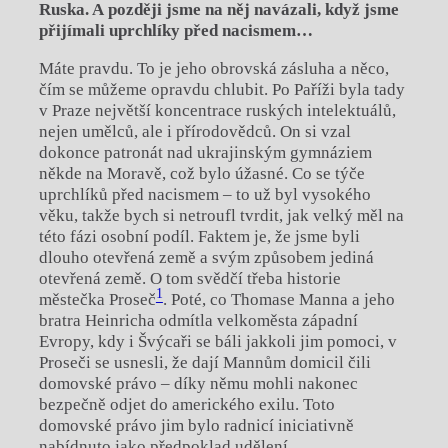
Ruska. A
později jsme na něj navázali, když jsme
přijímali uprchlíky před nacismem…
Máte pravdu. To je jeho obrovská zásluha a
něco,
čím se můžeme opravdu chlubit. Po Paříži byla tady
v
Praze největší koncentrace ruských intelektuálů,
nejen umělců, ale i
přírodovědců. On si vzal
dokonce patronát nad ukrajinským gymnáziem
někde na Moravě, což bylo úžasné. Co se týče
uprchlíků před nacismem – to už byl vysokého
věku, takže bych si netroufl tvrdit, jak velký měl na
této fázi osobní podíl. Faktem je, že jsme byli
dlouho otevřená země a
svým způsobem jediná
otevřená země. O
tom svědčí třeba historie
1
městečka Proseč
. Poté, co Thomase Manna a
jeho
bratra Heinricha odmítla velkoměsta západní
Evropy, kdy i
Švýcaři se báli jakkoli jim pomoci, v
Proseči se usnesli, že dají Mannům domicil čili
domovské právo – díky němu mohli nakonec
bezpečně odjet do amerického exilu. Toto
domovské právo jim bylo radnicí iniciativně
nabídnuto jako předpoklad udělení