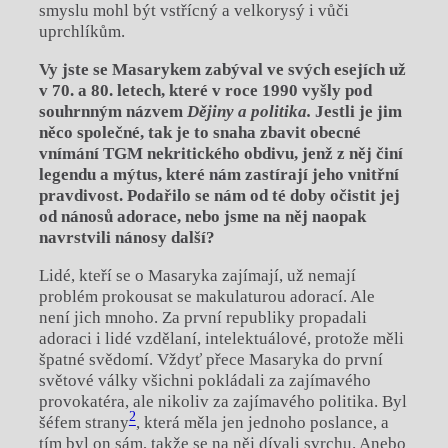
smyslu mohl být vstřícný a
velkorysý i
vůči
uprchlíkům.
Vy jste se Masarykem zabýval ve svých esejích už
v
70. a 80. letech, které v
roce 1990 vyšly pod
souhrnným názvem
Dějiny a politika.
Jestli je jim
něco společné, tak je to snaha zbavit obecné
vnímání TGM nekritického obdivu, jenž z
něj činí
legendu a
mýtus, které nám zastírají jeho vnitřní
pravdivost. Podařilo se nám od té doby očistit jej
od nánosů adorace, nebo jsme na něj naopak
navrstvili nánosy další?
Lidé, kteří se o
Masaryka zajímají, už nemají
problém prokousat se makulaturou adorací. Ale
není jich mnoho. Za první republiky propadali
adoraci i
lidé vzdělaní, intelektuálové, protože měli
špatné svědomí. Vždyť přece Masaryka do první
světové války všichni pokládali za zajímavého
provokatéra, ale nikoliv za zajímavého politika. Byl
2
šéfem strany
, která měla jen jednoho poslance, a
tím byl on sám, takže se na něj dívali svrchu. Anebo