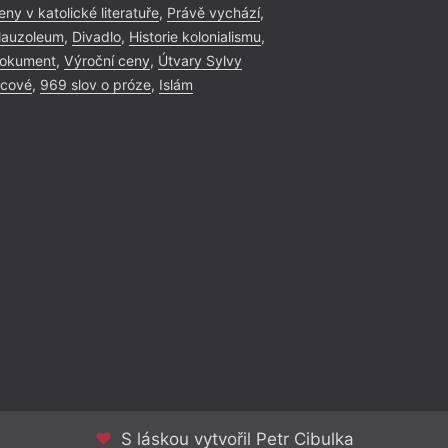
eny v katolické literatuře
,
Právě vychází
,
auzoleum
,
Divadlo
,
Historie kolonialismu
,
okument
,
Výroční ceny
,
Útvary Sylvy
icové
,
969 slov o próze
,
Islám
S láskou vytvořil Petr Cibulka