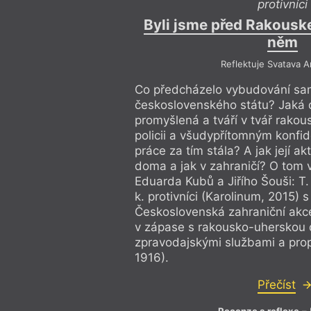
protivníci
Byli jsme před Rakousk
něm
Reflektuje Svatava 
Co předcházelo vybudování sa
československého státu? Jaká 
promyšlená a tváří v tvář rakou
policii a všudypřítomným konf
práce za tím stála? A jak její ak
doma a jak v zahraničí? O tom
Eduarda Kubů a Jiřího Šouši: T.
k. protivníci (Karolinum, 2015) 
Československá zahraniční ak
v zápase s rakousko-uherskou d
zpravodajskými službami a pr
1916).
Přečíst