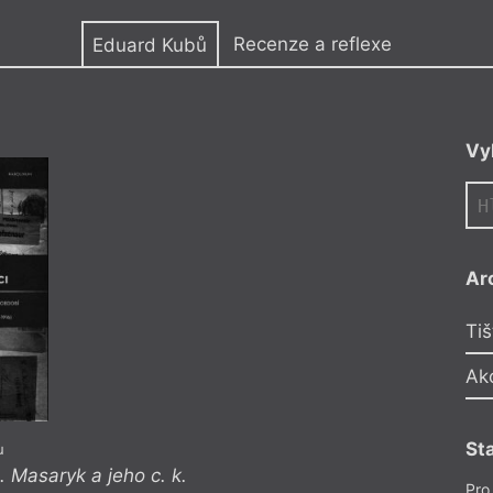
y
Recenze a reflexe
Eduard Kubů
 působí v Ústavu
Vy
in FF UK. Pracoval
 ministerstva
dborný asistent na
n FF UK.
Ar
Tiš
Ak
St
u
. Masaryk a jeho c. k.
Eduard Kubů
,
Jiří
Pro