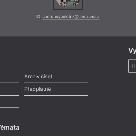
chorobnybeletrik@centrum.cz
Vy
Archiv čísel
Předplatné
Témata