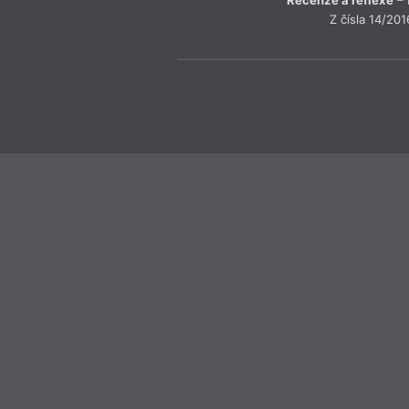
Recenze a reflexe
– 
Z čísla 14/201