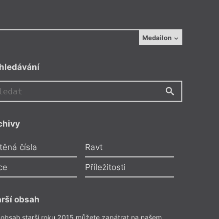
Medailon
hledávání
chivy
těná čísla
Ravt
ce
Příležitosti
arší obsah
Nad knihou
 Šouša
–
T. G. Masaryk a jeho c. k.
 obsah starší roku 2015 můžete zapátrat na našem