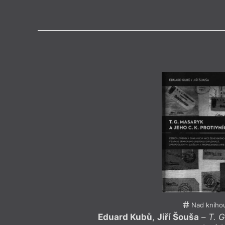
Výroční cen
Medailon
Eduard Kubů
(1951), profesor,
hospodářských a sociálních děj
jako odborný archivář v Archivu
zahraničních věcí a poté jako o
Katedře československých ději
Nad kniho
Eduard Kubů
,
Jiří Šouša
–
T. G