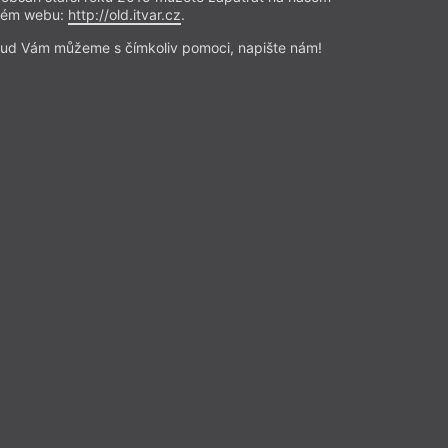
protivníci
rém webu:
http://old.itvar.cz
.
d Rakouskem, budeme i po
ud Vám můžeme s čímkoliv pomoci, napište nám!
něm
ktuje Svatava Antošová
budování samostatného
tátu? Jaká důsledná,
v tvář rakouské cenzuře, tajné
tomným konfidentům nebezpečná
 jak její aktéři ustáli perzekuci
ničí? O tom všem vypovídá kniha
ho Šouši: T. G. Masaryk a jeho c.
inum, 2015) s podtitulem
hraniční akce ženevského období
o-uherskou diplomacií,
užbami a propagandou (1915–
Přečíst