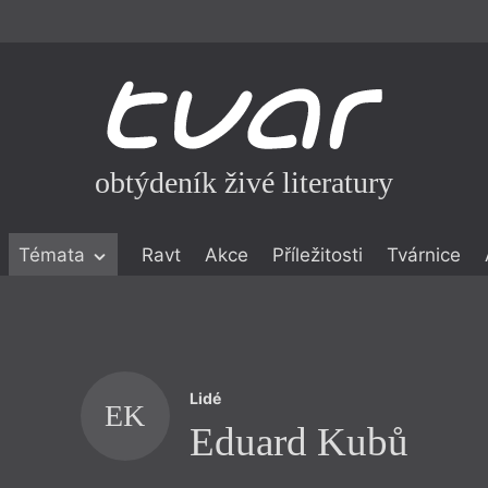
obtýdeník živé literatury
Témata
Ravt
Akce
Příležitosti
Tvárnice
ické literatuře
icistika
zí
Lidé
eflexe
EK
Eduard Kubů
onialismu