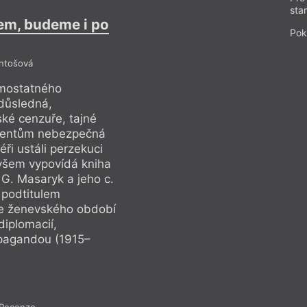
sta
em, budeme i po
Byli jsme pře
Pok
Antošová
Refle
mostatného
Co předcházelo vy
důsledná,
československého s
ské cenzuře, tajné
promyšlená a tváří 
identům nebezpečná
policii a všudypří
téři ustáli perzekuci
práce za tím stála? A
 všem vypovídá kniha
doma a jak v zahra
 G. Masaryk a jeho c.
Eduarda Kubů a Jiří
s podtitulem
k. protivníci (Karol
ce ženevského období
Československá za
iplomacií,
v zápase s rakousk
opagandou (1915–
zpravodajskými sl
1916).