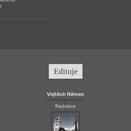
Recenze
Recen
6
Edituje
Vojtěch Němec
Redakce