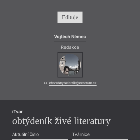
Edituje
Vojtěch Němec
Redakce
chorobnybeletrik@centrum.cz
iTvar
obtýdeník živé literatury
Aktuální číslo
Tvárnice