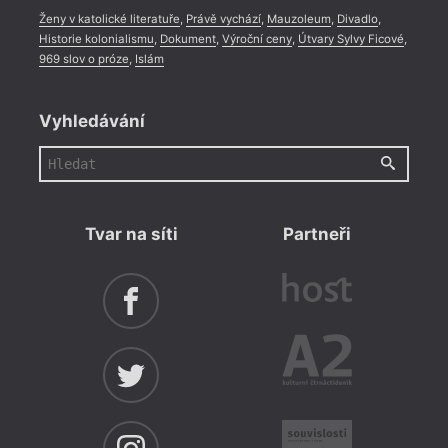
Ženy v katolické literatuře
,
Právě vychází
,
Mauzoleum
,
Divadlo
,
Historie kolonialismu
,
Dokument
,
Výroční ceny
,
Útvary Sylvy Ficové
,
969 slov o próze
,
Islám
Vyhledávání
Tvar na síti
Partneři