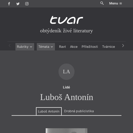
Menu
obtýdeník živé literatury
Rubriky
Témata
Ravt
Akce
Příležitosti
Tvárnice
Archiv
Beletrie
Ženy v katolické literatuře
Drobná publicistika
Právě vychází
Esejistika
Mauzoleum
LA
Recenze a reflexe
Divadlo
Reportáže
Historie kolonialismu
Rozhovory
Dokument
Lidé
Výroční ceny
Luboš Antonín
Drobná publicistika
Luboš Antonín