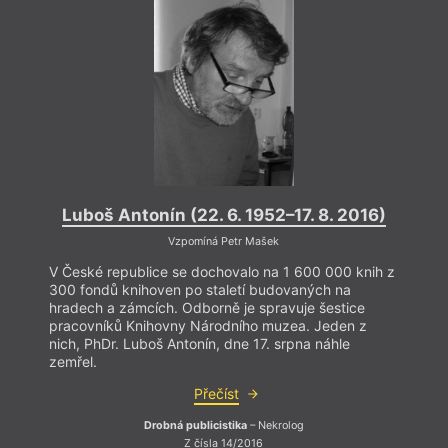
Luboš Antonín (22. 6. 1952–17. 8. 2016)
Lub
Vzpomíná Petr Mašek
V České republice se dochovalo na 1 600 000 knih z
V Čes
300 fondů knihoven po staletí budovaných na
300 f
hradech a zámcích. Odborně je spravuje šestice
hrade
pracovníků Knihovny Národního muzea. Jeden z
praco
nich, PhDr. Luboš Antonín, dne 17. srpna náhle
nich,
zemřel.
zemře
Přečíst
Drobná publicistika
– Nekrolog
Z čísla 14/2016