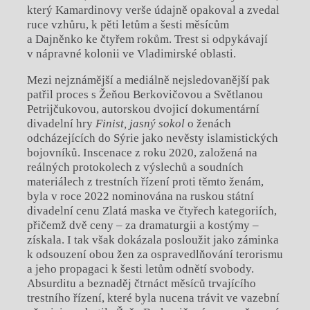
který Kamardinovy verše údajně opakoval a zvedal
ruce vzhůru, k pěti letům a šesti měsícům
a Dajněnko ke čtyřem rokům. Trest si odpykávají
v nápravné kolonii ve Vladimirské oblasti.
Mezi nejznámější a mediálně nejsledovanější pak
patřil proces s Žeňou Berkovičovou a Světlanou
Petrijčukovou, autorskou dvojicí dokumentární
divadelní hry
Finist, jasný sokol
o ženách
odcházejících do Sýrie jako nevěsty islamistických
bojovníků. Inscenace z roku 2020, založená na
reálných protokolech z výslechů a soudních
materiálech z trestních řízení proti těmto ženám,
byla v roce 2022 nominována na ruskou státní
divadelní cenu Zlatá maska ve čtyřech kategoriích,
přičemž dvě ceny – za dramaturgii a kostýmy –
získala. I tak však dokázala posloužit jako záminka
k odsouzení obou žen za ospravedlňování terorismu
a jeho propagaci k šesti letům odnětí svobody.
Absurditu a beznaděj čtrnáct měsíců trvajícího
trestního řízení, které byla nucena trávit ve vazební