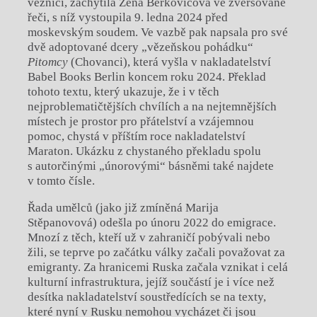
věznici, zachytila Žeňa Berkovičová ve zveršované
řeči, s níž vystoupila 9. ledna 2024 před
moskevským soudem. Ve vazbě pak napsala pro své
dvě adoptované dcery „vězeňskou pohádku“
Pitomcy
(Chovanci), která vyšla v nakladatelství
Babel Books Berlin koncem roku 2024. Překlad
tohoto textu, který ukazuje, že i v těch
nejproblematičtějších chvílích a na nejtemnějších
místech je prostor pro přátelství a vzájemnou
pomoc, chystá v příštím roce nakladatelství
Maraton. Ukázku z chystaného překladu spolu
s autorčinými „únorovými“ básněmi také najdete
v tomto čísle.
Řada umělců (jako již zmíněná Marija
Stěpanovová) odešla po únoru 2022 do emigrace.
Mnozí z těch, kteří už v zahraničí pobývali nebo
žili, se teprve po začátku války začali považovat za
emigranty. Za hranicemi Ruska začala vznikat i celá
kulturní infrastruktura, jejíž součástí je i více než
desítka nakladatelství soustředících se na texty,
které nyní v Rusku nemohou vycházet či jsou