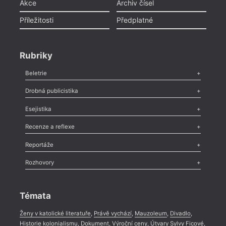
Akce
Archiv čísel
Příležitosti
Předplatné
Rubriky
Beletrie
Poezie
,
Próza
,
Dokumenty
,
Drama
,
Celá rubrika
Drobná publicistika
Odlesk
,
Zasláno
,
Nezařazené
,
Novinky v Tvaru
,
Slovo
,
Výročí
,
Esejistika
Nekrolog
,
Glosa
,
Sloupek
,
Pozvánka
,
Literární soutěž
,
Komentář
,
Celá rubrika
Esej
,
Pádlo
,
Úvaha
,
Texty
,
Studie
,
Celá rubrika
Recenze a reflexe
Recenze
,
Dvakrát
,
Horké párky
,
969 slov o próze
,
Reportáže
Méně slov o próze
,
Celá rubrika
Literární zítřky
,
Reportáž
,
Literární život
,
Divadlo
,
Kritický ohlas
,
Rozhovory
Celá rubrika
Rozhovor
,
Anketa
,
Celá rubrika
Témata
Ženy v katolické literatuře
,
Právě vychází
,
Mauzoleum
,
Divadlo
,
Historie kolonialismu
,
Dokument
,
Výroční ceny
,
Útvary Sylvy Ficové
,