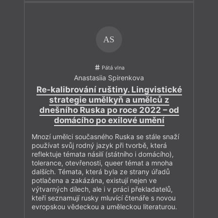
AS
Pátá vlna
Anastasiia Spirenkova
Re-kalibrování ruštiny. Lingvistické
strategie umělkyň a umělců z
dnešního Ruska po roce 2022 – od
domácího po exilové umění
Mnozí umělci současného Ruska se stále snaží
používat svůj rodný jazyk při tvorbě, která
reflektuje témata násilí (státního i domácího),
tolerance, otevřenosti, queer témat a mnoha
dalších. Témata, která byla ze strany úřadů
potlačena a zakázána, existují nejen ve
výtvarných dílech, ale i v práci překladatelů,
kteří seznamují rusky mluvící čtenáře s novou
evropskou vědeckou a uměleckou literaturou.