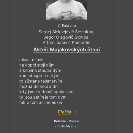
Pátá vlna
Sergej Aleksejevič Šestakov
,
Jegor Olegovič Štovba
,
Arťom Jurjevič Kamardin
Aktéři Majakovských čtení
mluvit mluvit
na kopci stojí dům
z komína stoupá dým
kam stoupá ten dým
to zůstane tajemstvím
možná do nocí a dní
kdy jsme v domě spolu sami
ty jsou zatím jenom dým
tak o tom ani nemukni
Přečíst
Beletrie
– Poezie
Z čísla 14/2025