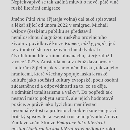
Nepřekvapivě se tak začíná mluvit o nové, páté vlně
ruské literární emigrace.
Jméno
Pátá vlna
(Pjataja volna) dal také spisovatel
a lékař žijící od února 2022 v emigraci Michail
Osipov (českému publiku se představil
nemilosrdnou diagnózou ruského provinčního
života v povídkové knize
Kámen, nůžky, papír
, jež
je v tomto čísle recenzována hned dvakrát)
čtvrtletnímu literárnímu almanachu, který založil
v roce 2023 v Amsterdamu a v němž dává prostor
„autorům žijícím jak v samotném Rusku, tak za jeho
hranicemi, které všechny spojuje láska k ruské
kultuře jako součásti kultury evropské, pocit osobní
zúčastněnosti a odpovědnosti za to, co se děje,
a odmítání totalitarismu a války“. Do popředí tak
nestaví místo pobytu autorů, ale jejich hodnotové
pozice. A právě jako fyzickou manifestaci
nesounáležitosti a protestu charakterizuje emigraci
britský spisovatel a esejista ruského původu Zinovij
Zinik ve známé knize
Emigrace jako literární
postup
(
Emigracija kak litěraturnyj prijom
) z roku