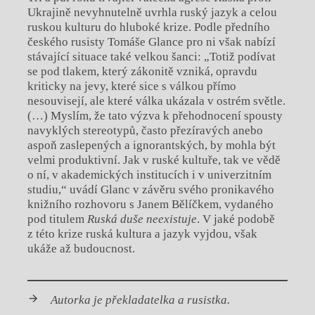
Ukrajině nevyhnutelně uvrhla ruský jazyk a celou
ruskou kulturu do hluboké krize. Podle předního
českého rusisty Tomáše Glance pro ni však nabízí
stávající situace také velkou šanci: „Totiž podívat
se pod tlakem, který zákonitě vzniká, opravdu
kriticky na jevy, které sice s válkou přímo
nesouvisejí, ale které válka ukázala v ostrém světle.
(…) Myslím, že tato výzva k přehodnocení spousty
navyklých stereotypů, často přezíravých anebo
aspoň zaslepených a ignorantských, by mohla být
velmi produktivní. Jak v ruské kultuře, tak ve vědě
o ní, v akademických institucích i v univerzitním
studiu,“ uvádí Glanc v závěru svého pronikavého
knižního rozhovoru s Janem Bělíčkem, vydaného
pod titulem
Ruská duše neexistuje
. V jaké podobě
z této krize ruská kultura a jazyk vyjdou, však
ukáže až budoucnost.
Autorka je překladatelka a rusistka.