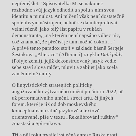
nepřemýšlet.“ Spisovatelka M. se nakonec
rozhodne svůj jazyk odhodit a spolu s ním svou
identitu a minulost. Ani mlčení však není dostatečně
spolehlivým nástrojem, neboť se dá interpretovat
velmi různě, jako bílý list papíru v rukách
demonstranta, „na kterém není napsáno vůbec nic,
což znamená, že přečíst je tam možné cokoli…“
A právě tento paradox stojí v základu básně Sergeje
Šestakova „Alterace“ (Aľteracii) z cyklu
Duté půdy
(Polyje zemli), jejíž dekonstruovaný jazyk vedle
sebe staví slova mlčet, mluvit a zabíjet jako zcela
zaměnitelné entity.
O lingvistických strategiích politicky
angažovaného výtvarného umění po únoru 2022, ať
už performativního umění, street artu, či jiných
forem, které je již od dob moskevského
konceptualismu silně jazykově a textově
orientované, píše v textu „Rekalibrování ruštiny“
Anastasiia Spirenkova.
Tři a půl roku trvající válečná agrese Ruska proti