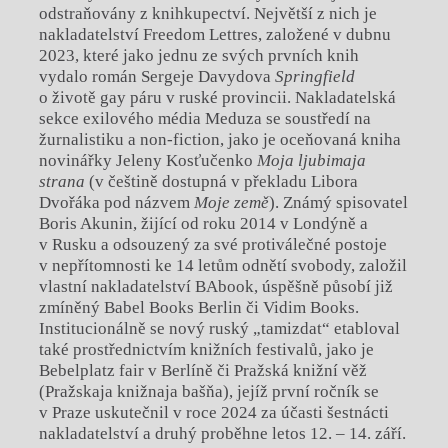
odstraňovány z knihkupectví. Největší z nich je
nakladatelství Freedom Lettres, založené v dubnu
2023, které jako jednu ze svých prvních knih
vydalo román Sergeje Davydova
Springfield
o životě gay páru v ruské provincii. Nakladatelská
sekce exilového média Meduza se soustředí na
žurnalistiku a non-fiction, jako je oceňovaná kniha
novinářky Jeleny Kosťučenko
Moja ljubimaja
strana
(v češtině dostupná v překladu Libora
Dvořáka pod názvem
Moje země
). Známý spisovatel
Boris Akunin, žijící od roku 2014 v Londýně а
v Rusku a odsouzený za své protiválečné postoje
v nepřítomnosti ke 14 letům odnětí svobody, založil
vlastní nakladatelství BAbook, úspěšně působí již
zmíněný Babel Books Berlin či Vidim Books.
Institucionálně se nový ruský „tamizdat“ etabloval
také prostřednictvím knižních festivalů, jako je
Bebelplatz fair v Berlíně či Pražská knižní věž
(Pražskaja knižnaja bašňa), jejíž první ročník se
v Praze uskutečnil v roce 2024 za účasti šestnácti
nakladatelství a druhý proběhne letos 12. – 14. září.