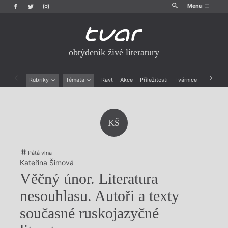
Menu
obtýdeník živé literatury
Rubriky
Témata
Ravt
Akce
Příležitosti
Tvárnice
Archiv
Beletrie
Ženy v katolické literatuře
Drobná publicistika
Právě vychází
Esejistika
Mauzoleum
KŠ
Recenze a reflexe
Divadlo
Reportáže
Historie kolonialismu
Rozhovory
Dokument
Pátá vlna
Výroční ceny
Kateřina Šimová
Věčný únor. Literatura
nesouhlasu. Autoři a texty
současné ruskojazyčné