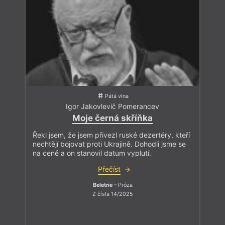
Pátá vlna
Igor Jakovlevič Pomerancev
Moje černá skříňka
Řekl jsem, že jsem přivezl ruské dezertéry, kteří
nechtějí bojovat proti Ukrajině. Dohodli jsme se
na ceně a on stanovil datum vyplutí.
Přečíst
Beletrie
– Próza
Z čísla 14/2025