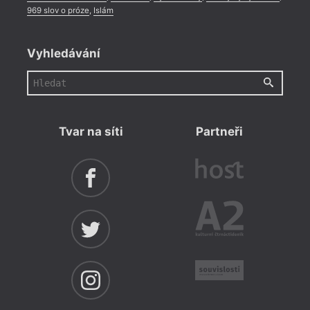
969 slov o próze
,
Islám
Vyhledávání
Tvar na síti
Partneři