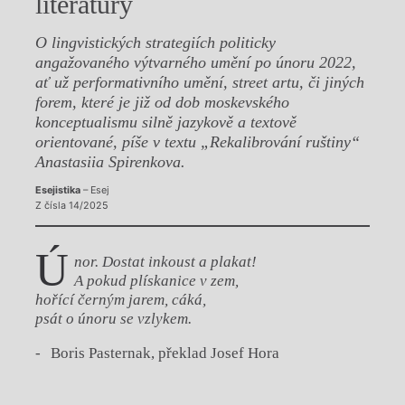
literatury
O lingvistických strategiích politicky
angažovaného výtvarného umění po únoru 2022,
ať už performativního umění, street artu, či jiných
forem, které je již od dob moskevského
konceptualismu silně jazykově a textově
orientované, píše v textu „Rekalibrování ruštiny“
Anastasiia Spirenkova.
Esejistika
– Esej
Z čísla 14/2025
Ú
nor. Dostat inkoust a plakat!
A pokud plískanice v zem,
hořící černým jarem, cáká,
psát o únoru se vzlykem.
Boris Pasternak, překlad Josef Hora