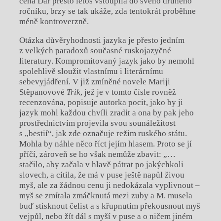
cena Dar přesto letos vstoupila do svého druhého
ročníku, brzy se tak ukáže, zda tentokrát proběhne
méně kontroverzně.
Otázka důvěryhodnosti jazyka je přesto jedním
z velkých paradoxů současné ruskojazyčné
literatury. Kompromitovaný jazyk jako by nemohl
spolehlivě sloužit vlastnímu i literárnímu
sebevyjádření. V již zmíněné novele Mariji
Stěpanovové
Trik
, jež je v tomto čísle rovněž
recenzována, popisuje autorka pocit, jako by ji
jazyk mohl každou chvíli zradit a ona by pak jeho
prostřednictvím projevila svou sounáležitost
s „bestií“, jak zde označuje režim ruského státu.
Mohla by náhle něco říct jejím hlasem. Proto se jí
příčí, zároveň se ho však nemůže zbavit: „…
stačilo, aby začala v hlavě pátrat po jakýchkoli
slovech, a cítila, že má v puse ještě napůl živou
myš, ale za žádnou cenu ji nedokázala vyplivnout –
myš se zmítala zmáčknutá mezi zuby a M. musela
buď stisknout čelist a s křupnutím překousnout myš
vejpůl, nebo žít dál s myší v puse a o ničem jiném