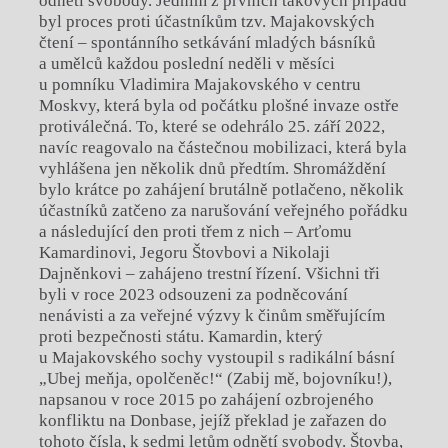
odnětí svobody. Jedním z prvních takových případů
byl proces proti účastníkům tzv. Majakovských
čtení – spontánního setkávání mladých básníků
a umělců každou poslední neděli v měsíci
u pomníku Vladimira Majakovského v centru
Moskvy, která byla od počátku plošné invaze ostře
protiválečná. To, které se odehrálo 25. září 2022,
navíc reagovalo na částečnou mobilizaci, která byla
vyhlášena jen několik dnů předtím. Shromáždění
bylo krátce po zahájení brutálně potlačeno, několik
účastníků zatčeno za narušování veřejného pořádku
a následující den proti třem z nich – Arťomu
Kamardinovi, Jegoru Štovbovi a Nikolaji
Dajněnkovi – zahájeno trestní řízení. Všichni tři
byli v roce 2023 odsouzeni za podněcování
nenávisti a za veřejné výzvy k činům směřujícím
proti bezpečnosti státu. Kamardin, který
u Majakovského sochy vystoupil s radikální básní
„Ubej meňja, opolčeněc!“ (Zabij mě, bojovníku!
)
,
napsanou v roce 2015 po zahájení ozbrojeného
konfliktu na Donbase, jejíž překlad je zařazen do
tohoto čísla, k sedmi letům odnětí svobody. Štovba,