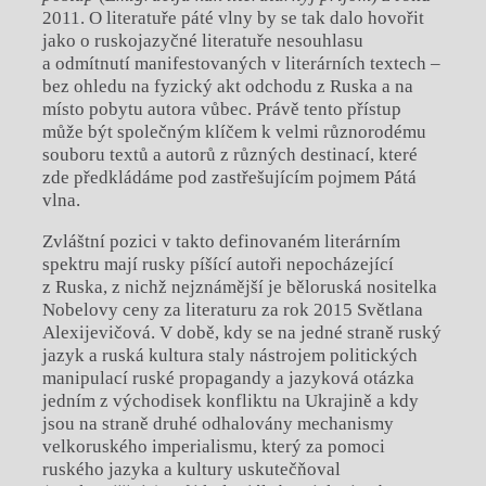
2011. O literatuře páté vlny by se tak dalo hovořit
jako o ruskojazyčné literatuře nesouhlasu
a odmítnutí manifestovaných v literárních textech –
bez ohledu na fyzický akt odchodu z Ruska a na
místo pobytu autora vůbec. Právě tento přístup
může být společným klíčem k velmi různorodému
souboru textů a autorů z různých destinací, které
zde předkládáme pod zastřešujícím pojmem Pátá
vlna.
Zvláštní pozici v takto definovaném literárním
spektru mají rusky píšící autoři nepocházející
z Ruska, z nichž nejznámější je běloruská nositelka
Nobelovy ceny za literaturu za rok 2015 Světlana
Alexijevičová. V době, kdy se na jedné straně ruský
jazyk a ruská kultura staly nástrojem politických
manipulací ruské propagandy a jazyková otázka
jedním z východisek konfliktu na Ukrajině a kdy
jsou na straně druhé odhalovány mechanismy
velkoruského imperialismu, který za pomoci
ruského jazyka a kultury uskutečňoval