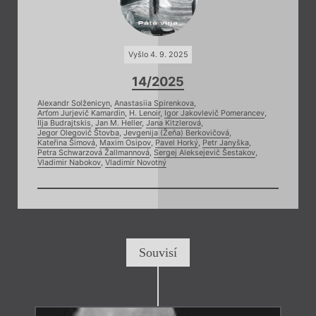
Vyšlo 4. 9. 2025
14/2025
Alexandr Solženicyn
,
Anastasiia Spirenkova
,
Arťom Jurjevič Kamardin
,
H. Lenoir
,
Igor Jakovlevič Pomerancev
,
Ilja Budrajtskis
,
Jan M. Heller
,
Jana Kitzlerová
,
Jegor Olegovič Štovba
,
Jevgenija (Žeňa) Berkovičová
,
Kateřina Šimová
,
Maxim Osipov
,
Pavel Horký
,
Petr Janyška
,
Petra Schwarzová Žallmannová
,
Sergej Aleksejevič Šestakov
,
Vladimir Nabokov
,
Vladimír Novotný
Souvisí