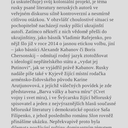
(a uskutečňuje) svůj koloniální projekt, je téma
rusky psané literatury neruských autorů ve
veřejném diskursu silně kontroverzní a nesmírně
citlivou otázkou. V obzvlášť choulostivé situaci se
pochopitelně nacházejí rusky píšící ukrajinští
autoři. Zatímco někteří z nich vědomě přešli do
ukrajinštiny, jako básník Vladimir Rafejenko, pro
nějž šlo již v roce 2014 o jasnou etickou volbu, jiní
– jako básníci Alexandr Kabanov či Boris
Chersonskij – odmítají rodný jazyk ztotožňovat
s ideologií nepřátelského státu a „vydat jej
Putinovi“, jak se vyjádřil právě Kabanov. Rusky
nadále píše také v Kyjevě žijící místní rodačka
arménsko-židovského původu Karine
Arutjunovová, z jejíchž válečných povídek je zde
představena „Barva války a barva míru“ (Cvet
vojny i svet mira), i ve Švýcarsku žijící běloruský
spisovatel a jeden z nejvýraznějších hlasů současné
běloruské literatury i demokratické opozice Saša
Filipenko, z jehož posledního románu
Slon
rovněž
přinášíme ukázku. Nepřekvapivě proto byla
dilemata používání ruštiny dominantním tématem