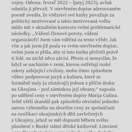
vojny. Odessa. fevraľ 2022 – ljutyj 2023), avšak
odmítla ji převzít. V otevřeném dopise adresovaném
porotě uvedla, že vítězství své knihy považuje za
politicky motivované a takto motivovaná volba
může mít v aktuálním kontextu velmi problematické
následky. „Vážení členové poroty, vážení
organizátoři! Jsem vám vděčná za tento výběr. Jak
víte a jak jsem již psala ve svém otevřeném dopise,
velmi jsem si přála, aby si tuto knihu přečetli právě
ti lidé, na nichž něco závisí. Přesto si nemyslím, že
když se nacházím v zemi, kterou ostřelují ruské
rakety zabíjející civilisty, mohu tímto způsobem
vůbec podporovat jazyk a kulturu, které se
formálně staly (a zůstávají) jednou z příčin útoku
na Ukrajinu – pod záminkou její obrany,“ napsala
po udělení ceny v otevřeném dopise Marija Galina.
Ještě větší skandál pak způsobilo obvinění jednoho
autora vybraného na shortlist ceny ze spoluúčasti
na rusifikaci ukrajinských dětí zavlečených
z Ukrajiny, jehož se měl dopustit během svého
působení v Ruské státní dětské knihovně. Literární