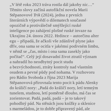
„V létě roku 2023 tráva rostla dál jakoby nic…“
Těmito slovy začíná autofikční novela Marii
Stěpanovové
Trik
(2024), jedna z prvních
literárních výpovědí o dilematech současné
opozičně a protiválečně smýšlející ruské
inteligence po zahájení plošné ruské invaze na
Ukrajinu 24. února 2022. Hrdince – autorčinu alter
egu – připadá, že ačkoli vše zdánlivě plyne jako
dřív, ona sama se ocitla v jakémsi podivném limbu,
v němž se „čas, místo i ona sama zasekly jako
počítač“. Celý její dosavadní život ztratil význam
a nahradil ho neodbytný pocit studu
a bezvýchodnosti, ztráty kontroly nad vlastním
osudem a pevné půdy pod nohama. V rozhovoru
pro Rádio Svoboda z října 2023 Marija
Stěpanovová přirovnala tento pocit k pádu Alenky
do králičí nory: „Padá do králičí nory, letí temným
tunelem, studnou, letí poměrně dlouho, má čas se
zorientovat. Padá, padá, padá – je to takový
pohodlný pád. Na stěnách jsou knížky a sklenice
s marmeládou, je to dobře připravený pád, ale