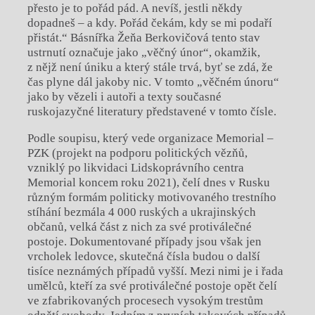
přesto je to pořád pád. A nevíš, jestli někdy
dopadneš – a kdy. Pořád čekám, kdy se mi podaří
přistát.“ Básnířka Žeňa Berkovičová tento stav
ustrnutí označuje jako „věčný únor“, okamžik,
z nějž není úniku a který stále trvá, byť se zdá, že
čas plyne dál jakoby nic. V tomto „věčném únoru“
jako by vězeli i autoři a texty současné
ruskojazyčné literatury představené v tomto čísle.
Podle soupisu, který vede organizace Memorial –
PZK (projekt na podporu politických vězňů,
vzniklý po likvidaci Lidskoprávního centra
Memorial koncem roku 2021), čelí dnes v Rusku
různým formám politicky motivovaného trestního
stíhání bezmála 4 000 ruských a ukrajinských
občanů, velká část z nich za své protiválečné
postoje. Dokumentované případy jsou však jen
vrcholek ledovce, skutečná čísla budou o další
tisíce neznámých případů vyšší. Mezi nimi je i řada
umělců, kteří za své protiválečné postoje opět čelí
ve zfabrikovaných procesech vysokým trestům