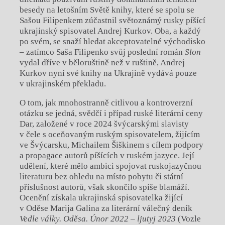
besedy na letošním Světě knihy, které se spolu se
Sašou Filipenkem zúčastnil světoznámý rusky píšící
ukrajinský spisovatel Andrej Kurkov. Oba, a každý
po svém, se snaží hledat akceptovatelné východisko
– zatímco Saša Filipenko svůj poslední román
Slon
vydal dříve v běloruštině než v ruštině, Andrej
Kurkov nyní své knihy na Ukrajině vydává pouze
v ukrajinském překladu.
O tom, jak mnohostranně citlivou a kontroverzní
otázku se jedná, svědčí i případ ruské literární ceny
Dar, založené v roce 2024 švýcarskými slavisty
v čele s oceňovaným ruským spisovatelem, žijícím
ve Švýcarsku, Michailem Šiškinem s cílem podpory
a propagace autorů píšících v ruském jazyce. Její
udělení, které mělo ambici spojovat ruskojazyčnou
literaturu bez ohledu na místo pobytu či státní
příslušnost autorů, však skončilo spíše blamáží.
Ocenění získala ukrajinská spisovatelka žijící
v Oděse Marija Galina za literární válečný deník
Vedle války. Oděsa. Únor 2022 – ljutyj 2023
(Vozle