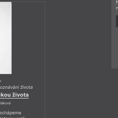
u
oznávání života
čkou života
ňáková
nechápeme