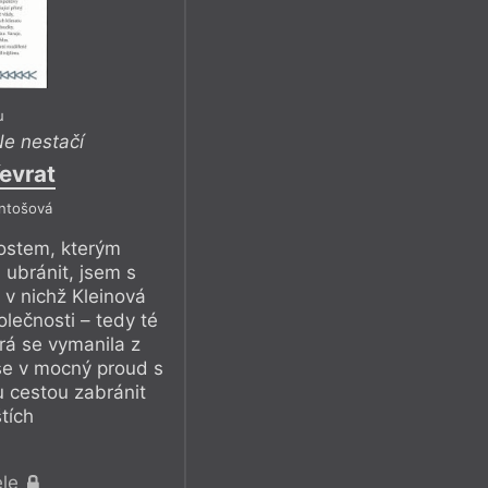
u
e nestačí
evrat
Antošová
ostem, kterým
 ubránit, jsem s
 v nichž Kleinová
lečnosti – tedy té
erá se vymanila z
se v mocný proud s
 cestou zabránit
tích
ele