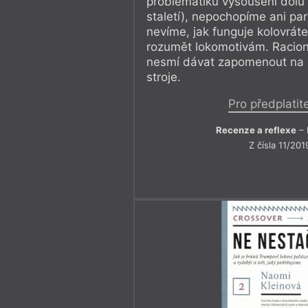
problematiku vysoušení dolů 
staletí), nepochopíme ani par
nevíme, jak funguje kolovrá
rozumět lokomotivám. Racion
nesmí dávat zapomenout na i
stroje.
Pro předplatit
Recenze a reflexe
– 
Z čísla 11/201