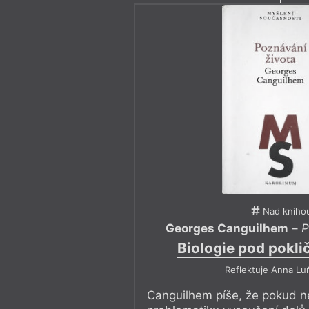
Nad kniho
Georges Canguilhem
–
P
Biologie pod pokli
Reflektuje Anna Lu
Canguilhem píše, že pokud 