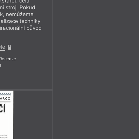
(starou celá
ní stroj. Pokud
tek, nemůžeme
alizace techniky
racionální původ
ele
Recenze
9