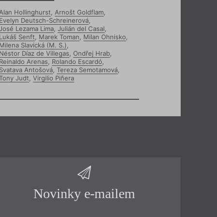
Alan Hollinghurst
,
Arnošt Goldflam
,
Evelyn Deutsch-Schreinerová
,
José Lezama Lima
,
Julián del Casal
,
Lukáš Senft
,
Marek Toman
,
Milan Ohnisko
,
Milena Slavická (M. S.)
,
Néstor Díaz de Villegas
,
Ondřej Hrab
,
Reinaldo Arenas
,
Rolando Escardó
,
Svatava Antošová
,
Tereza Semotamová
,
Tony Judt
,
Virgilio Piñera
Novinky e-mailem