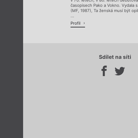
v 70. letech, v 80. letech debutov
časopisech Pako a Vokno. Vydala sb
(MF, 1987), Ta ženská musí být opi
...
Profil
Sdílet na síti