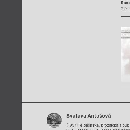
Rece
Z čí
Svatava Antošová
(1957) je básnířka, prozaička a publ