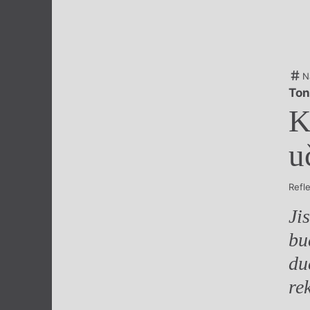
Výroční cen
N
Ton
K
u
Refl
Ji
bu
du
re