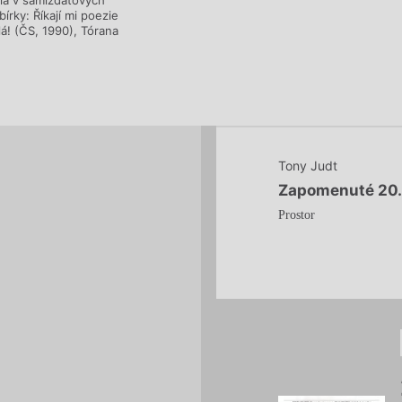
ala v samizdatových
írky: Říkají mi poezie
lá! (ČS, 1990), Tórana
Tony Judt
Zapomenuté 20. 
Prostor