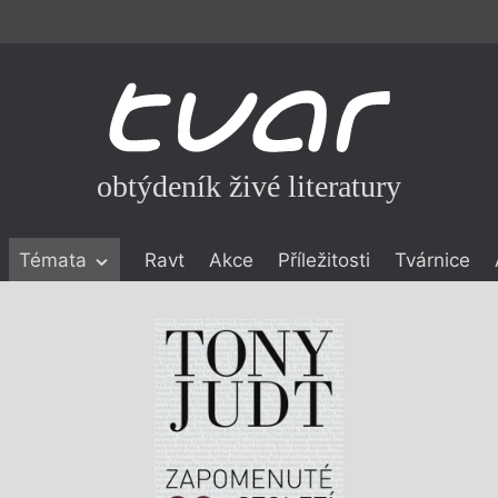
obtýdeník živé literatury
Témata
Ravt
Akce
Příležitosti
Tvárnice
ické literatuře
icistika
zí
eflexe
onialismu