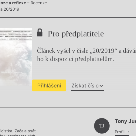
nze a reflexe
– Recenze
sla 20/2019
Pro předplatitele
Článek vyšel v čísle „
20/2019
“ a dáv
ho k dispozici předplatitelům.
Přihlášení
Získat číslo
Chviličku.
Tony Ju
Načítá se.
TJ
icistka. Začala psát
Profil