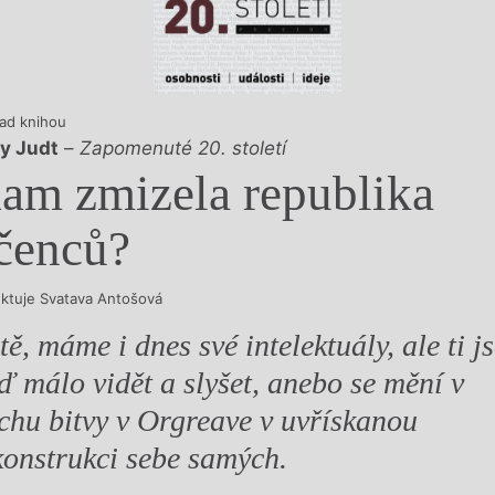
y
ad knihou
y Judt
–
Zapomenuté 20. století
am zmizela republika
čenců?
ektuje Svatava Antošová
stě, máme i dnes své intelektuály, ale ti j
ď málo vidět a slyšet, anebo se mění v
chu bitvy v Orgreave v uvřískanou
konstrukci sebe samých.