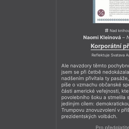
Nad kniho
Naomi Kleinová
–
N
Korporátní př
Reflektuje Svatava 
Ale navzdory těmto pochybn
jsem se při četbě nedokázala
nadšením přivítala ty pasáže,
píše o vzmachu občanské spo
části americké veřejnosti, kt
povolebního šoku a stmelila 
jediným cílem: demokratickou
Trumpovu znovuzvolení v příš
prezidentských volbách.
Pro předplatit