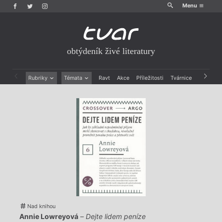
Menu
obtýdeník živé literatury
Rubriky
Témata
Ravt
Akce
Příležitosti
Tvárnice
Archiv
Beletrie
Ženy v katolické literatuře
Drobná publicistika
Právě vychází
Esejistika
Mauzoleum
Recenze a reflexe
Divadlo
Reportáže
Historie kolonialismu
Rozhovory
Dokument
Výroční ceny
Nad knihou
Annie Lowreyová
–
Dejte lidem peníze