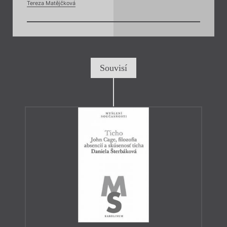
Tereza Matějčková
Souvisí