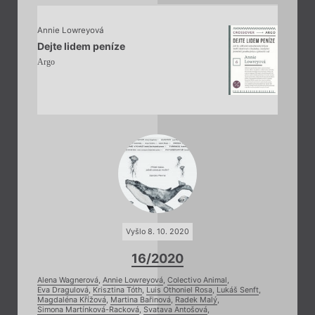
Annie Lowreyová
Dejte lidem peníze
Argo
Vyšlo 8. 10. 2020
16/2020
Alena Wagnerová
,
Annie Lowreyová
,
Colectivo Animal
,
Eva Dragulová
,
Krisztina Tóth
,
Luis Othoniel Rosa
,
Lukáš Senft
,
Magdaléna Křížová
,
Martina Bařinová
,
Radek Malý
,
Simona Martínková-Racková
,
Svatava Antošová
,