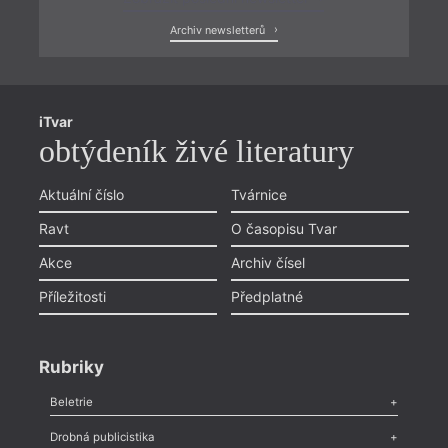
Archiv newsletterů
iTvar
obtýdeník živé literatury
Aktuální číslo
Tvárnice
Ravt
O časopisu Tvar
Akce
Archiv čísel
Příležitosti
Předplatné
Rubriky
Beletrie
Poezie
,
Próza
,
Dokumenty
,
Drama
,
Celá rubrika
Drobná publicistika