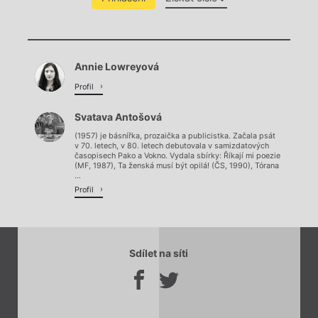
Chviličku.
Annie Lowreyová
Načítá se.
Profil
Svatava Antošová
(1957) je básnířka, prozaička a publicistka. Začala psát
v 70. letech, v 80. letech debutovala v samizdatových
časopisech Pako a Vokno. Vydala sbírky: Říkají mi poezie
(MF, 1987), Ta ženská musí být opilá! (ČS, 1990), Tórana
...
Profil
Sdílet na síti