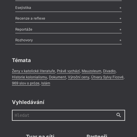
Odlesk
,
Zasláno
,
Nezařazené
,
Novinky v Tvaru
,
Slovo
,
Výročí
,
Esejistika
Nekrolog
,
Glosa
,
Sloupek
,
Pozvánka
,
Literární soutěž
,
Komentář
,
Celá rubrika
Esej
,
Pádlo
,
Úvaha
,
Texty
,
Studie
,
Celá rubrika
Recenze a reflexe
Recenze
,
Dvakrát
,
Horké párky
,
969 slov o próze
,
Reportáže
Méně slov o próze
,
Celá rubrika
Literární zítřky
,
Reportáž
,
Literární život
,
Divadlo
,
Kritický ohlas
,
Rozhovory
Celá rubrika
Rozhovor
,
Anketa
,
Celá rubrika
Témata
Ženy v katolické literatuře
,
Právě vychází
,
Mauzoleum
,
Divadlo
,
Historie kolonialismu
,
Dokument
,
Výroční ceny
,
Útvary Sylvy Ficové
,
969 slov o próze
,
Islám
Vyhledávání
Tvar na síti
Partneři