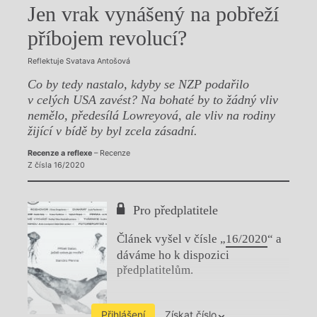
Jen vrak vynášený na pobřeží
příbojem revolucí?
Reflektuje Svatava Antošová
Co by tedy nastalo, kdyby se NZP podařilo
v celých USA zavést? Na bohaté by to žádný vliv
nemělo, předesílá Lowreyová, ale vliv na rodiny
žijící v bídě by byl zcela zásadní.
Recenze a reflexe
– Recenze
Z čísla 16/2020
Pro předplatitele
Článek vyšel v čísle „
16/2020
“ a
dáváme ho k dispozici
předplatitelům.
Přihlášení
Získat číslo