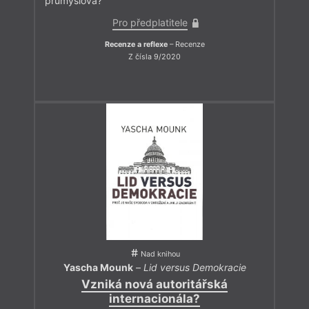
průmyslová?
Pro předplatitele
Recenze a reflexe
– Recenze
Z čísla 9/2020
Nad knihou
Yascha Mounk
–
Lid versus Demokracie
Vzniká nová autoritářská
internacionála?