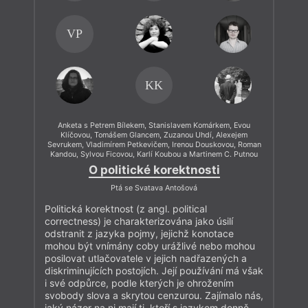
VP
KK
Anketa s Petrem Bílekem, Stanislavem Komárkem, Evou
Klíčovou, Tomášem Glancem, Zuzanou Uhdí, Alexejem
Sevrukem, Vladimírem Petkevičem, Irenou Douskovou, Roman
Kandou, Sylvou Ficovou, Karlí Koubou a Martinem C. Putnou
O politické korektnosti
Ptá se Svatava Antošová
Politická korektnost (z angl. political
correctness) je charakterizována jako úsilí
odstranit z jazyka pojmy, jejichž konotace
mohou být vnímány coby urážlivé nebo mohou
posilovat utlačovatele v jejich nadřazených a
diskriminujících postojích. Její používání má však
i své odpůrce, podle kterých je ohrožením
svobody slova a skrytou cenzurou. Zajímalo nás,
jaký názor na ni mají ti, kteří s jazykem denně