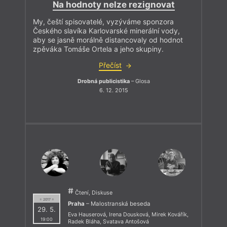
Na hodnoty nelze rezignovat
My, čeští spisovatelé, vyzýváme sponzora
Českého slavíka Karlovarské minerální vody,
aby se jasně morálně distancovaly od hodnot
zpěváka Tomáše Ortela a jeho skupiny.
Přečíst
Drobná publicistika
– Glosa
6. 12. 2015
Čtení, Diskuse
= 2017 =
Praha
– Malostranská beseda
29. 5.
Eva Hauserová
,
Irena Dousková
,
Mirek Kovářík
,
19:00
Radek Bláha
,
Svatava Antošová