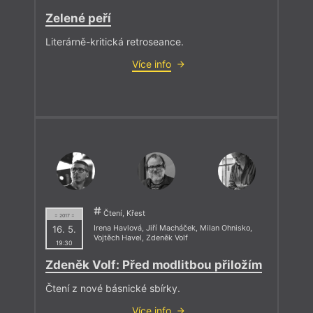
Zelené peří
Literárně-kritická retroseance.
Více info
Čtení, Křest
= 2017 =
16. 5.
Irena Havlová
,
Jiří Macháček
,
Milan Ohnisko
,
Vojtěch Havel
,
Zdeněk Volf
19:30
Zdeněk Volf: Před modlitbou přiložím
Čtení z nové básnické sbírky.
Více info