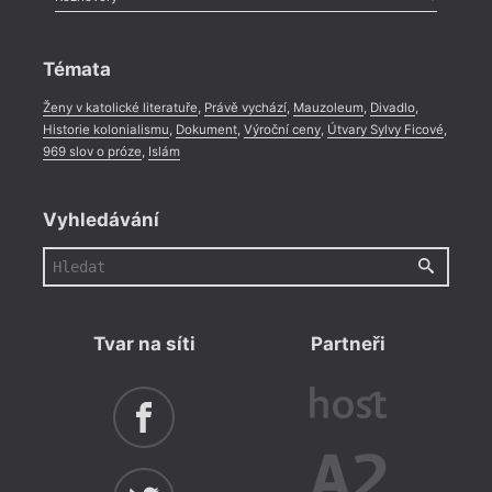
Celá rubrika
Rozhovor
,
Anketa
,
Celá rubrika
Témata
Ženy v katolické literatuře
,
Právě vychází
,
Mauzoleum
,
Divadlo
,
Historie kolonialismu
,
Dokument
,
Výroční ceny
,
Útvary Sylvy Ficové
,
969 slov o próze
,
Islám
Vyhledávání
Tvar na síti
Partneři