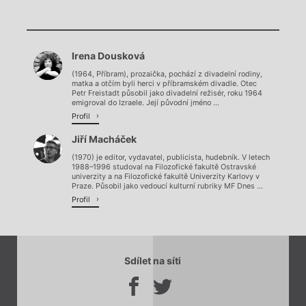
Chviličku.
Chviličku.
Načítá se.
Irena Dousková
Načítá se.
(1964, Příbram), prozaička, pochází z divadelní rodiny,
matka a otčím byli herci v příbramském divadle. Otec
Petr Freistadt působil jako divadelní režisér, roku 1964
emigroval do Izraele. Její původní jméno ...
Profil
Jiří Macháček
(1970) je editor, vydavatel, publicista, hudebník. V letech
1988–1996 studoval na Filozofické fakultě Ostravské
univerzity a na Filozofické fakultě Univerzity Karlovy v
Praze. Působil jako vedoucí kulturní rubriky MF Dnes ...
Profil
Sdílet na síti