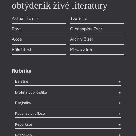
obtýdeník živé literatury
Aktuální číslo
Tvárnice
Ravt
O časopisu Tvar
Akce
Archiv čísel
Příležitosti
Předplatné
Rubriky
Beletrie
Poezie
,
Próza
,
Dokumenty
,
Drama
,
Celá rubrika
Drobná publicistika
Odlesk
,
Zasláno
,
Nezařazené
,
Novinky v Tvaru
,
Slovo
,
Výročí
,
Esejistika
Nekrolog
,
Glosa
,
Sloupek
,
Pozvánka
,
Literární soutěž
,
Komentář
,
Celá rubrika
Esej
,
Pádlo
,
Úvaha
,
Texty
,
Studie
,
Celá rubrika
Recenze a reflexe
Recenze
,
Dvakrát
,
Horké párky
,
969 slov o próze
,
Reportáže
Méně slov o próze
,
Celá rubrika
Literární zítřky
,
Reportáž
,
Literární život
,
Divadlo
,
Kritický ohlas
,
Rozhovory