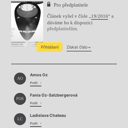
Pro předplatitele
Článek vyšel v čísle „
19/2016
“ a
dáváme ho k dispozici
předplatitelům.
Přihlášení
Získat číslo
Chviličku.
Amos Oz
Načítá se.
AO
Profil
Fania Oz-Salzbergerová
FOS
Profil
Ladislava Chateau
LC
Profil