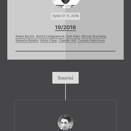
Vyšlo 17. 11. 2016
19/2016
Adam Borzič
,
Astrid Lindgrenová
,
Emil Hakl
,
Michal Maršálek
,
Roberto Bolaño
,
Viktor Pípal
,
Zdeněk Volf
,
Zuzana Gabrišová
Souvisí