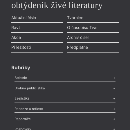
obtýdeník živé literatury
Aktuální číslo
Tvárnice
Ravt
O časopisu Tvar
Akce
Archiv čísel
Příležitosti
Předplatné
Rubriky
Beletrie
Poezie
,
Próza
,
Dokumenty
,
Drama
,
Celá rubrika
Drobná publicistika
Odlesk
,
Zasláno
,
Nezařazené
,
Novinky v Tvaru
,
Slovo
,
Výročí
,
Esejistika
Nekrolog
,
Glosa
,
Sloupek
,
Pozvánka
,
Literární soutěž
,
Komentář
,
Celá rubrika
Esej
,
Pádlo
,
Úvaha
,
Texty
,
Studie
,
Celá rubrika
Recenze a reflexe
Recenze
,
Dvakrát
,
Horké párky
,
969 slov o próze
,
Reportáže
Méně slov o próze
,
Celá rubrika
Literární zítřky
,
Reportáž
,
Literární život
,
Divadlo
,
Kritický ohlas
,
Rozhovory