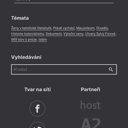
Celá rubrika
Rozhovor
,
Anketa
,
Celá rubrika
Témata
Ženy v katolické literatuře
,
Právě vychází
,
Mauzoleum
,
Divadlo
,
Historie kolonialismu
,
Dokument
,
Výroční ceny
,
Útvary Sylvy Ficové
,
969 slov o próze
,
Islám
Vyhledávání
Tvar na síti
Partneři