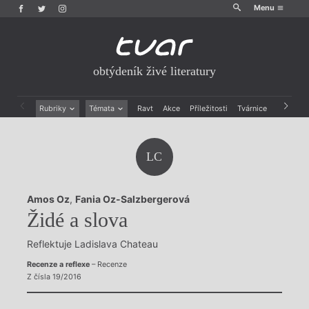
Menu
obtýdeník živé literatury
Rubriky
Témata
Ravt
Akce
Příležitosti
Tvárnice
Archiv
Beletrie
Ženy v katolické literatuře
Drobná publicistika
Právě vychází
LC
Esejistika
Mauzoleum
Recenze a reflexe
Divadlo
Reportáže
Historie kolonialismu
Amos Oz
,
Fania Oz-Salzbergerová
Rozhovory
Dokument
Židé a slova
Výroční ceny
Reflektuje Ladislava Chateau
Recenze a reflexe
– Recenze
Z čísla 19/2016