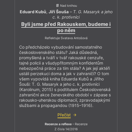
Nad knihou
Eduard Kubů
,
Jiří Šouša
–
T. G. Masaryk a jeho
c. k. protivníci
Byli jsme před Rakouskem, budeme i
po něm
Reflektuje Svatava Antošová
Co předcházelo vybudování samostatného
československého státu? Jaká důsledná,
promyšlená a tváří v tvář rakouské cenzuře,
tajné policii a všudypřítomným konfidentům
nebezpečná práce za tím stála? A jak její aktéři
ustáli perzekuci doma a jak v zahraničí? O tom
všem vypovídá kniha Eduarda Kubů a Jiřího
Šouši: T. G. Masaryk a jeho c. k. protivníci
(Karolinum, 2015) s podtitulem Československá
zahraniční akce ženevského období v zápase s
rakousko-uherskou diplomacií, zpravodajskými
službami a propagandou (1915–1916).
Přečíst
Recenze a reflexe
– Recenze
Z čísla 14/2016