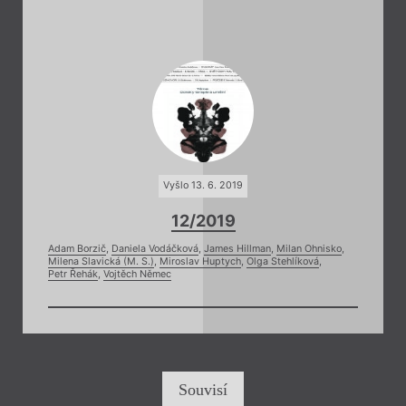
Vyšlo 13. 6. 2019
12/2019
Adam Borzič
,
Daniela Vodáčková
,
James Hillman
,
Milan Ohnisko
,
Milena Slavická (M. S.)
,
Miroslav Huptych
,
Olga Stehlíková
,
Petr Řehák
,
Vojtěch Němec
Souvisí