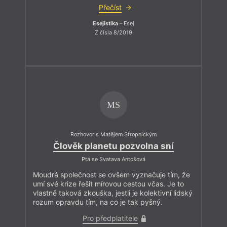
Přečíst
Esejistika
– Esej
Z čísla 8/2019
MS
Rozhovor s Matějem Stropnickým
Člověk planetu pozvolna sní
Ptá se Svatava Antošová
Moudrá společnost se ovšem vyznačuje tím, že
umí své krize řešit mírovou cestou včas. Je to
vlastně taková zkouška, jestli je kolektivní lidský
rozum opravdu tím, na co je tak pyšný.
Pro předplatitele