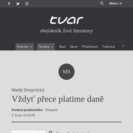
Menu
obtýdeník živé literatury
Rubriky
Témata
Ravt
Akce
Příležitosti
Tvárnice
Archiv
Beletrie
Ženy v katolické literatuře
Drobná publicistika
Právě vychází
Esejistika
Mauzoleum
MS
Recenze a reflexe
Divadlo
Reportáže
Historie kolonialismu
Rozhovory
Dokument
Matěj Stropnický
Výroční ceny
Vždyť přece platíme daně
Drobná publicistika
– Sloupek
Z čísla 12/2019