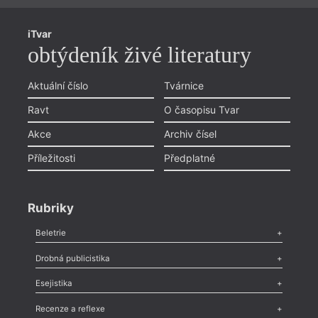
iTvar
obtýdeník živé literatury
Aktuální číslo
Tvárnice
Ravt
O časopisu Tvar
Akce
Archiv čísel
Příležitosti
Předplatné
Rubriky
Beletrie
Poezie
,
Próza
,
Dokumenty
,
Drama
,
Celá rubrika
Drobná publicistika
Odlesk
,
Zasláno
,
Nezařazené
,
Novinky v Tvaru
,
Slovo
,
Výročí
,
Esejistika
Nekrolog
,
Glosa
,
Sloupek
,
Pozvánka
,
Literární soutěž
,
Komentář
,
Celá rubrika
Esej
,
Pádlo
,
Úvaha
,
Texty
,
Studie
,
Celá rubrika
Recenze a reflexe