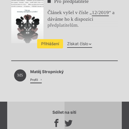
Pro předplatitele
Článek vyšel v čísle „
12/2019
“ a
dáváme ho k dispozici
předplatitelům.
Přihlášení
Získat číslo
Chviličku.
Matěj Stropnický
Načítá se.
MS
Profil
Sdílet na síti