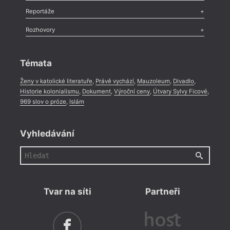
Recenze
,
Dvakrát
,
Horké párky
,
969 slov o próze
,
Reportáže
Méně slov o próze
,
Celá rubrika
Literární zítřky
,
Reportáž
,
Literární život
,
Divadlo
,
Kritický ohlas
,
Rozhovory
Celá rubrika
Rozhovor
,
Anketa
,
Celá rubrika
Témata
Ženy v katolické literatuře
,
Právě vychází
,
Mauzoleum
,
Divadlo
,
Historie kolonialismu
,
Dokument
,
Výroční ceny
,
Útvary Sylvy Ficové
,
969 slov o próze
,
Islám
Vyhledávání
Tvar na síti
Partneři