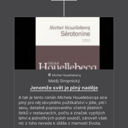
Michel Houellebecq
Matěj Stropnický
Jenomže svět je plný naděje
A tak je tento román Michela Houellebecqa sice
plný pro něj obvyklého požitkářství v jídle, pití i
sexu, detailně popisovaného včetně jídelních
lístků v restauracích, počtu a značek vypitých
lahví a jednotlivých poloh souloží, zároveň však
nic z toho nevede k útěše z marnosti života.