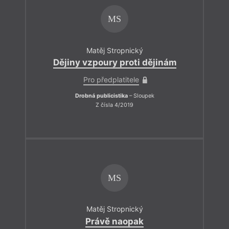
MS
Matěj Stropnický
Dějiny vzpoury proti dějinám
Pro předplatitele
Drobná publicistika
– Sloupek
Z čísla 4/2019
MS
Matěj Stropnický
Právě naopak