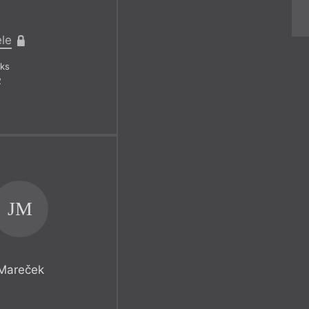
ele
ks
2
JM
 Mareček