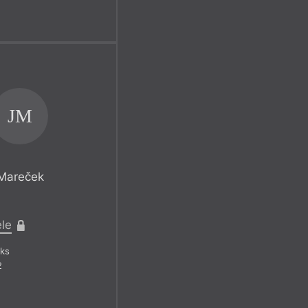
JM
 Mareček
ele
ks
2