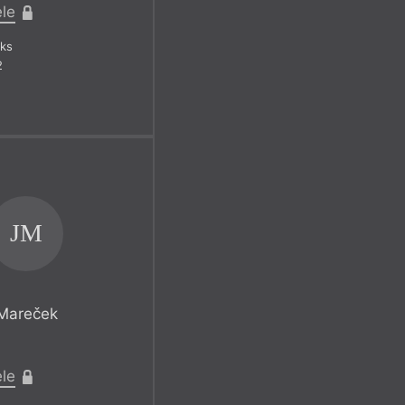
ele
ks
2
JM
 Mareček
ele