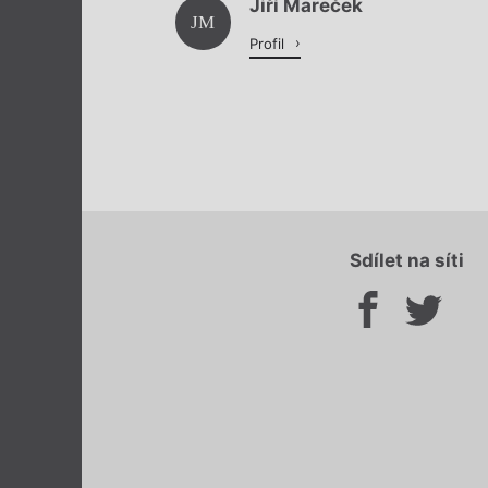
Jiří Mareček
JM
Profil
Sdílet na síti