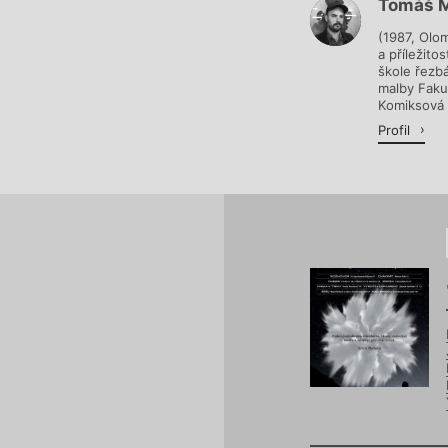
Tomáš M
Načítá se.
(1987, Olo
a příležito
škole řezbá
malby Fakul
Komiksová K
Profil