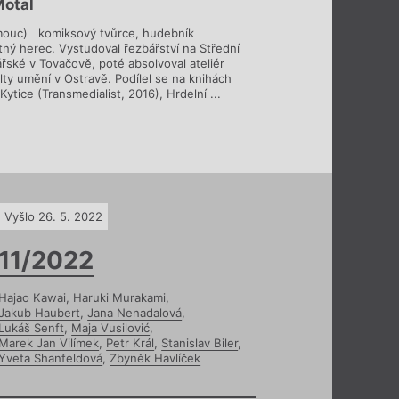
otal
mouc) komiksový tvůrce, hudebník
stný herec. Vystudoval řezbářství na Střední
řské v Tovačově, poté absolvoval ateliér
ty umění v Ostravě. Podílel se na knihách
ytice (Transmedialist, 2016), Hrdelní ...
Vyšlo 26. 5. 2022
11/2022
Hajao Kawai
,
Haruki Murakami
,
Jakub Haubert
,
Jana Nenadalová
,
Lukáš Senft
,
Maja Vusilović
,
Marek Jan Vilímek
,
Petr Král
,
Stanislav Biler
,
Yveta Shanfeldová
,
Zbyněk Havlíček