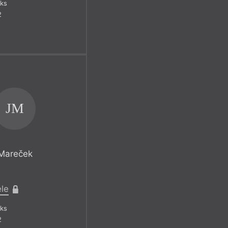
ks
2
JM
 Mareček
ele
ks
2