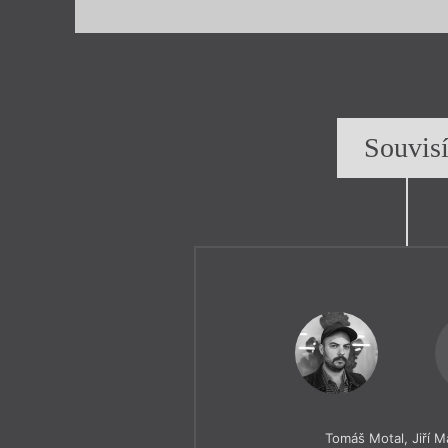
Souvis
Tomáš Motal
,
Jiří 