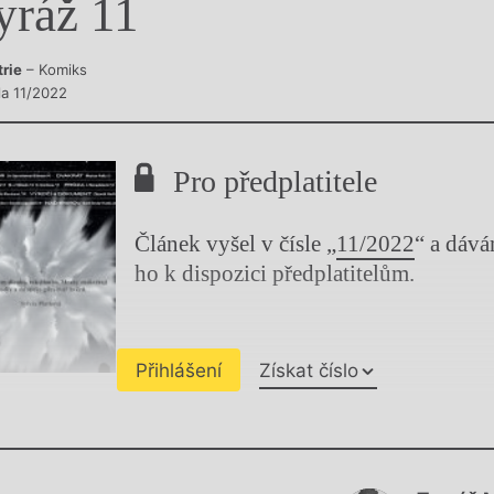
yráž 11
y
trie
– Komiks
la 11/2022
Pro předplatitele
Článek vyšel v čísle „
11/2022
“ a dáv
ho k dispozici předplatitelům.
Přihlášení
Získat číslo
Chviličku.