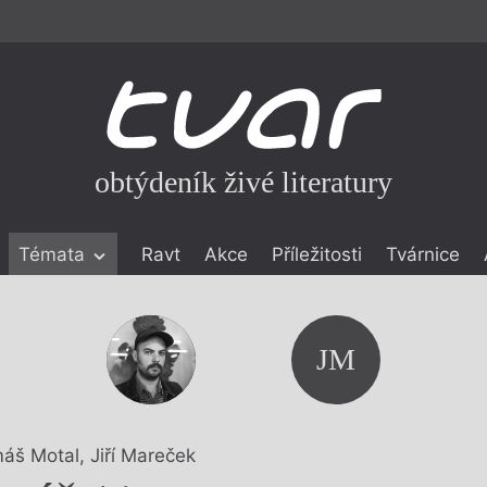
obtýdeník živé literatury
Témata
Ravt
Akce
Příležitosti
Tvárnice
ické literatuře
icistika
zí
JM
eflexe
onialismu
áš Motal
,
Jiří Mareček