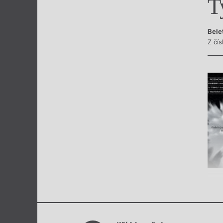
T
Výroční cen
Bele
Z čís