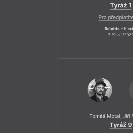
Tyráž 1
Pro předplatit
Beletrie
– Komi
Z čísla 1/202
Tomáš Motal
,
Jiří
Tyráž 9