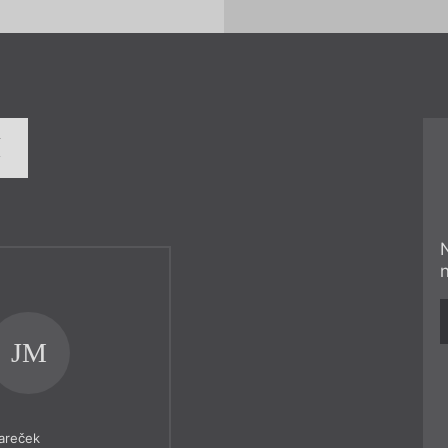
í
JM
Mareček