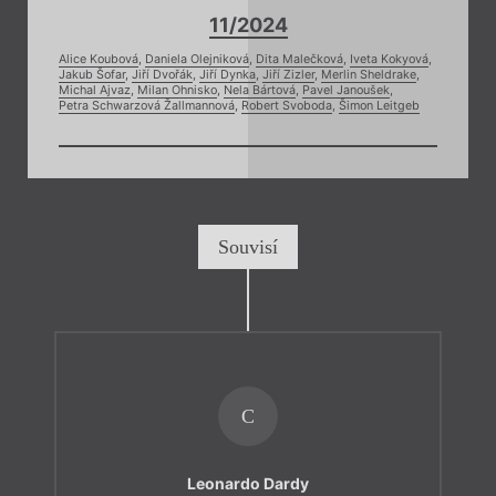
11/2024
Alice Koubová
,
Daniela Olejniková
,
Dita Malečková
,
Iveta Kokyová
,
Jakub Šofar
,
Jiří Dvořák
,
Jiří Dynka
,
Jiří Zizler
,
Merlin Sheldrake
,
Michal Ajvaz
,
Milan Ohnisko
,
Nela Bártová
,
Pavel Janoušek
,
Petra Schwarzová Žallmannová
,
Robert Svoboda
,
Šimon Leitgeb
Souvisí
C
Leonardo Dardy