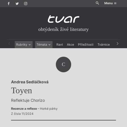
Menu
obtýdeník živé literatury
Rubriky
Témata
Ravt
Akce
Příležitosti
Tvárnice
Archiv
Beletrie
Ženy v katolické literatuře
Drobná publicistika
Právě vychází
C
Esejistika
Mauzoleum
Recenze a reflexe
Divadlo
Reportáže
Historie kolonialismu
Andrea Sedláčková
Rozhovory
Dokument
Toyen
Výroční ceny
Reflektuje Chorizo
Recenze a reflexe
– Horké párky
Z čísla 11/2024