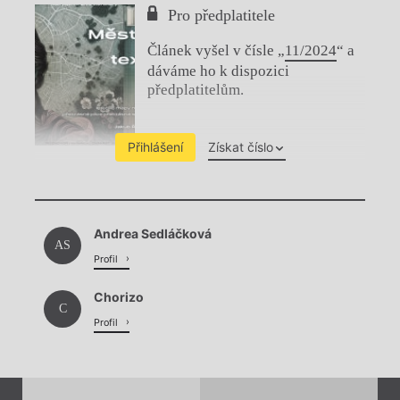
Pro předplatitele
Článek vyšel v čísle „
11/2024
“ a
dáváme ho k dispozici
předplatitelům.
Přihlášení
Získat číslo
Chviličku.
Andrea Sedláčková
Načítá se.
AS
Profil
Chorizo
C
Profil