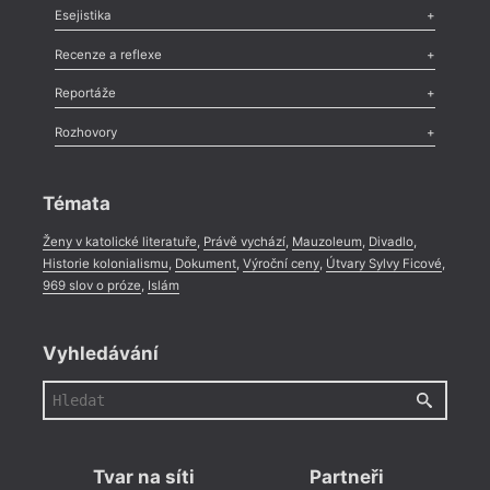
Odlesk
,
Zasláno
,
Nezařazené
,
Novinky v Tvaru
,
Slovo
,
Výročí
,
Esejistika
Nekrolog
,
Glosa
,
Sloupek
,
Pozvánka
,
Literární soutěž
,
Komentář
,
Celá rubrika
Esej
,
Pádlo
,
Úvaha
,
Texty
,
Studie
,
Celá rubrika
Recenze a reflexe
Recenze
,
Dvakrát
,
Horké párky
,
969 slov o próze
,
Reportáže
Méně slov o próze
,
Celá rubrika
Literární zítřky
,
Reportáž
,
Literární život
,
Divadlo
,
Kritický ohlas
,
Rozhovory
Celá rubrika
Rozhovor
,
Anketa
,
Celá rubrika
Témata
Ženy v katolické literatuře
,
Právě vychází
,
Mauzoleum
,
Divadlo
,
Historie kolonialismu
,
Dokument
,
Výroční ceny
,
Útvary Sylvy Ficové
,
969 slov o próze
,
Islám
Vyhledávání
Tvar na síti
Partneři