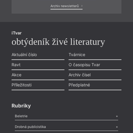
Archiv newsletterů
iTvar
obtýdeník živé literatury
Aktuální číslo
Tvárnice
Ravt
O časopisu Tvar
Akce
Archiv čísel
Příležitosti
Předplatné
Rubriky
Beletrie
Poezie
,
Próza
,
Dokumenty
,
Drama
,
Celá rubrika
Drobná publicistika