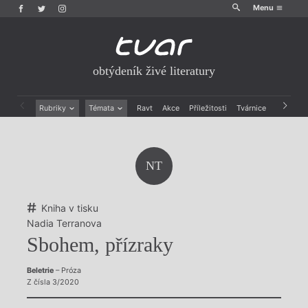
Menu
obtýdeník živé literatury
Rubriky
Témata
Ravt
Akce
Příležitosti
Tvárnice
Archiv
Beletrie
Ženy v katolické literatuře
Drobná publicistika
Právě vychází
Esejistika
Mauzoleum
NT
Recenze a reflexe
Divadlo
Reportáže
Historie kolonialismu
Rozhovory
Dokument
Kniha v tisku
Výroční ceny
Nadia Terranova
Sbohem, přízraky
Beletrie
– Próza
Z čísla 3/2020