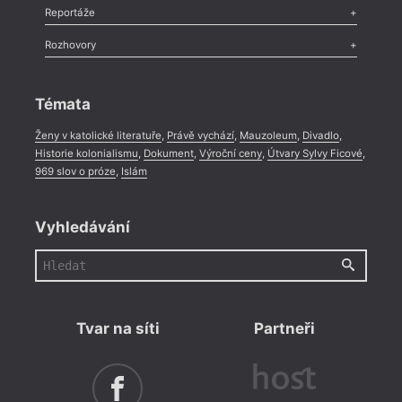
Recenze
,
Dvakrát
,
Horké párky
,
969 slov o próze
,
Reportáže
Méně slov o próze
,
Celá rubrika
Literární zítřky
,
Reportáž
,
Literární život
,
Divadlo
,
Kritický ohlas
,
Rozhovory
Celá rubrika
Rozhovor
,
Anketa
,
Celá rubrika
Témata
Ženy v katolické literatuře
,
Právě vychází
,
Mauzoleum
,
Divadlo
,
Historie kolonialismu
,
Dokument
,
Výroční ceny
,
Útvary Sylvy Ficové
,
969 slov o próze
,
Islám
Vyhledávání
Tvar na síti
Partneři