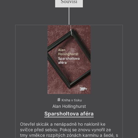
Souvisí
Kniha v tisku
Alan Hollinghurst
Sparsholtova aféra
Otevřel skicák a nenápadně ho naklonil ke
svíčce před sebou. Pokoj se znovu vynořil ze
tmy vměkce rozpitých zónách karmínu a šedé, s