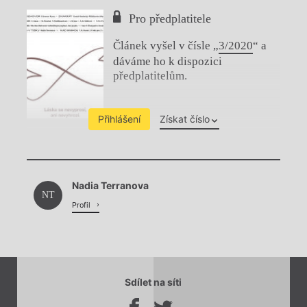
Pro předplatitele
Článek vyšel v čísle „
3/2020
“ a
dáváme ho k dispozici
předplatitelům.
Přihlášení
Získat číslo
Chviličku.
Nadia Terranova
Načítá se.
NT
Profil
Sdílet na síti