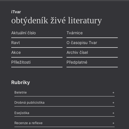
iTvar
obtýdeník živé literatury
Aktuální číslo
Tvárnice
Ravt
O časopisu Tvar
Akce
Archiv čísel
Příležitosti
Předplatné
Rubriky
Beletrie
Poezie
,
Próza
,
Dokumenty
,
Drama
,
Celá rubrika
Drobná publicistika
Odlesk
,
Zasláno
,
Nezařazené
,
Novinky v Tvaru
,
Slovo
,
Výročí
,
Esejistika
Nekrolog
,
Glosa
,
Sloupek
,
Pozvánka
,
Literární soutěž
,
Komentář
,
Celá rubrika
Esej
,
Pádlo
,
Úvaha
,
Texty
,
Studie
,
Celá rubrika
Recenze a reflexe