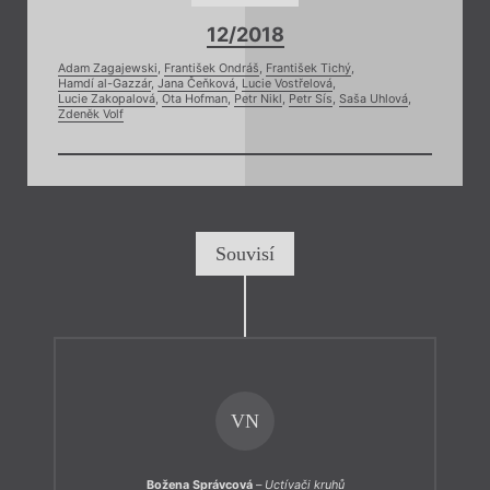
12/2018
Adam Zagajewski
,
František Ondráš
,
František Tichý
,
Hamdí al-Gazzár
,
Jana Čeňková
,
Lucie Vostřelová
,
Lucie Zakopalová
,
Ota Hofman
,
Petr Nikl
,
Petr Sís
,
Saša Uhlová
,
Zdeněk Volf
Souvisí
VN
Božena Správcová
–
Uctívači kruhů