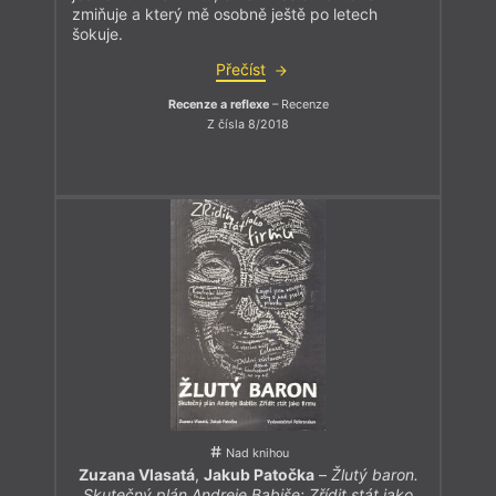
zmiňuje a který mě osobně ještě po letech
šokuje.
Přečíst
Recenze a reflexe
– Recenze
Z čísla 8/2018
Nad knihou
Zuzana Vlasatá
,
Jakub Patočka
–
Žlutý baron.
Skutečný plán Andreje Babiše: Zřídit stát jako