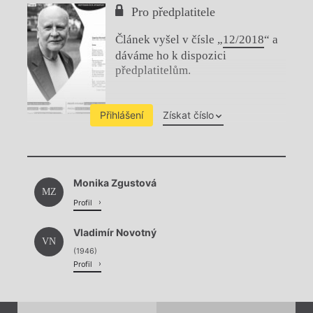
Pro předplatitele
Článek vyšel v čísle „
12/2018
“ a
dáváme ho k dispozici
předplatitelům.
Přihlášení
Získat číslo
Chviličku.
Monika Zgustová
Načítá se.
MZ
Profil
Vladimír Novotný
VN
(1946)
Profil