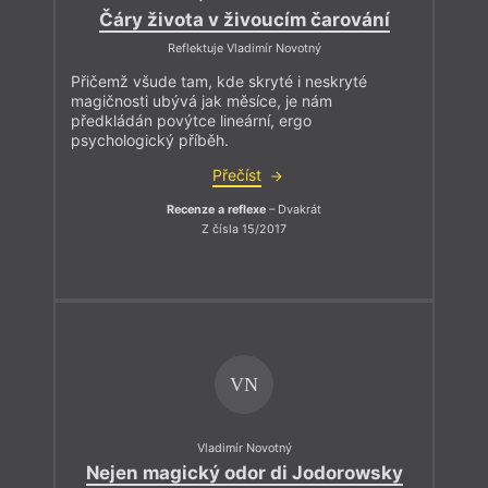
Čáry života v živoucím čarování
Reflektuje Vladimír Novotný
Přičemž všude tam, kde skryté i neskryté
magičnosti ubývá jak měsíce, je nám
předkládán povýtce lineární, ergo
psychologický příběh.
Přečíst
Recenze a reflexe
– Dvakrát
Z čísla 15/2017
VN
Vladimír Novotný
Nejen magický odor di Jodorowsky