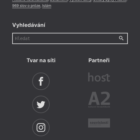
969 slov o próze
,
Islám
Vyhledávání
Tvar na síti
Partneři