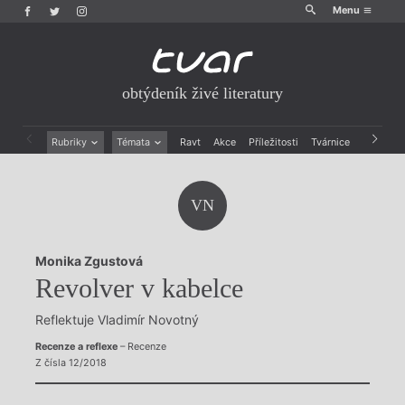
Menu
obtýdeník živé literatury
Rubriky
Témata
Ravt
Akce
Příležitosti
Tvárnice
Archiv
Beletrie
Ženy v katolické literatuře
Drobná publicistika
Právě vychází
VN
Esejistika
Mauzoleum
Recenze a reflexe
Divadlo
Reportáže
Historie kolonialismu
Monika Zgustová
Rozhovory
Dokument
Revolver v kabelce
Výroční ceny
Reflektuje Vladimír Novotný
Recenze a reflexe
– Recenze
Z čísla 12/2018