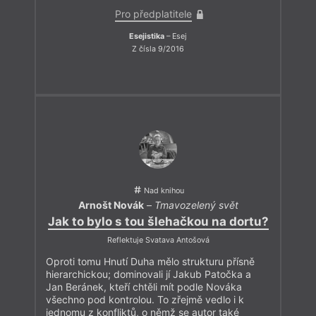
Pro předplatitele
Esejistika
– Esej
Z čísla 9/2016
Nad knihou
Arnošt Novák
–
Tmavozelený svět
Jak to bylo s tou šlehačkou na dortu?
Reflektuje Svatava Antošová
Oproti tomu Hnutí Duha mělo strukturu přísně
hierarchickou; dominovali jí Jakub Patočka a
Jan Beránek, kteří chtěli mít podle Nováka
všechno pod kontrolou. To zřejmě vedlo i k
jednomu z konfliktů, o němž se autor také