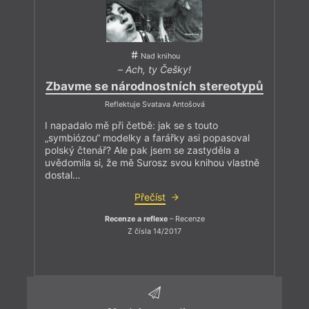
Nad knihou
–
Ach, ty Češky!
Zbavme se národnostních stereotypů
Reflektuje Svatava Antošová
I napadalo mě při četbě: jak se s touto
„symbiózou“ modelky a farářky asi popasoval
polský čtenář? Ale pak jsem se zastyděla a
uvědomila si, že mě Surosz svou knihou vlastně
dostal…
Přečíst
Recenze a reflexe
– Recenze
Z čísla 14/2017