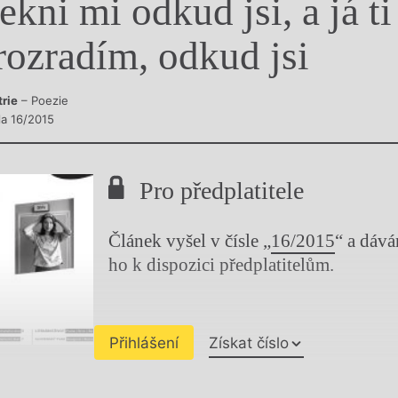
ekni mi odkud jsi, a já ti
y
rozradím, odkud jsi
trie
– Poezie
la 16/2015
Pro předplatitele
Článek vyšel v čísle „
16/2015
“ a dáv
ho k dispozici předplatitelům.
Přihlášení
Získat číslo