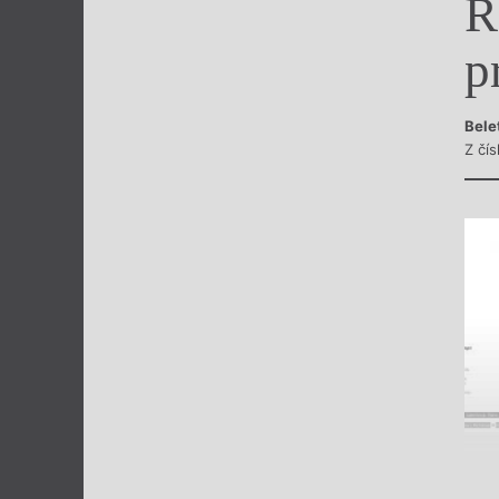
Ř
Výroční cen
p
Bele
Z čís