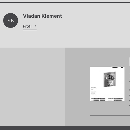
Chviličku.
Vladan Klement
Načítá se.
VK
Profil