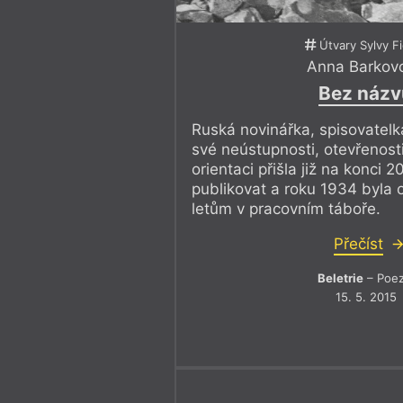
Útvary Sylvy F
Anna Barkov
Bez názv
Ruská novinářka, spisovatelka
své neústupnosti, otevřenosti
orientaci přišla již na konci 2
publikovat a roku 1934 byla 
letům v pracovním táboře.
Přečíst
Beletrie
– Poez
15. 5. 2015