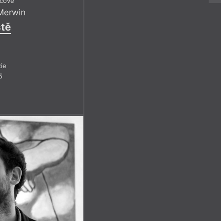
icové
 Merwin
ště
ie
5