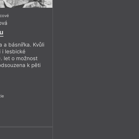
icové
ová
u
 a básnířka. Kvůli
 i lesbické
0. let o možnost
odsouzena k pěti
ie