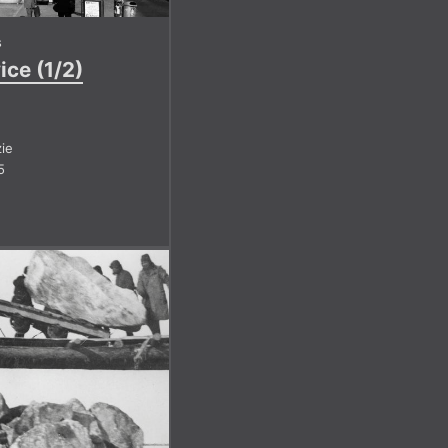
s
ce (1/2)
ie
5