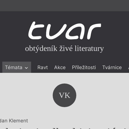
obtýdeník živé literatury
Témata
Ravt
Akce
Příležitosti
Tvárnice
ické literatuře
icistika
zí
VK
eflexe
onialismu
dan Klement