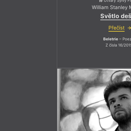
Útvary Sylvy F
William Stanley
Světlo de
Přečíst
Beletrie
– Poez
Z čísla 16/201