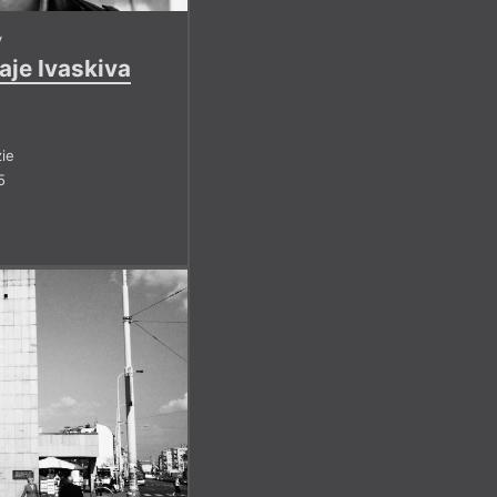
v
aje Ivaskiva
ie
5