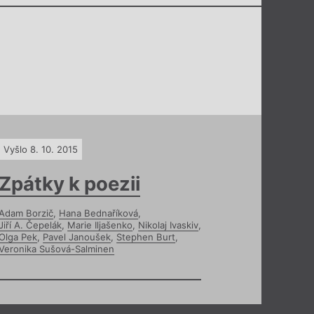
Vyšlo 8. 10. 2015
Zpátky k poezii
Adam Borzič
,
Hana Bednaříková
,
Jiří A. Čepelák
,
Marie Iljašenko
,
Nikolaj Ivaskiv
,
Olga Pek
,
Pavel Janoušek
,
Stephen Burt
,
Veronika Sušová-Salminen