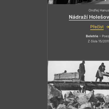
Ondřej Hanu
Nádraží Holešovi
Přečíst
Beletrie
– Poez
Z čísla 15/201