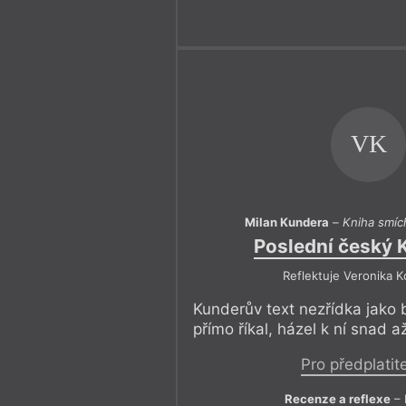
VK
Milan Kundera
–
Kniha smíc
Poslední český 
Reflektuje Veronika 
Kunderův text nezřídka jako b
přímo říkal, házel k ní snad a
Pro předplatit
Recenze a reflexe
– 