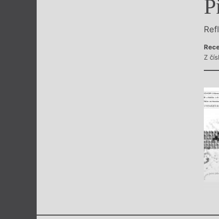
P
Výroční cen
Ref
Rece
Z čís