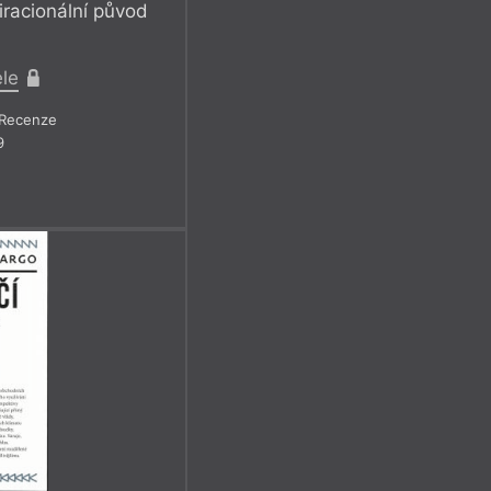
racionální původ
ele
Recenze
9