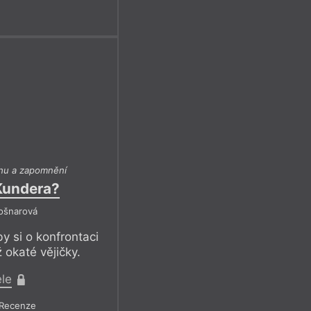
hu a zapomnění
Kundera?
Košnarová
y si o konfrontaci
ž okaté vějičky.
ele
Recenze