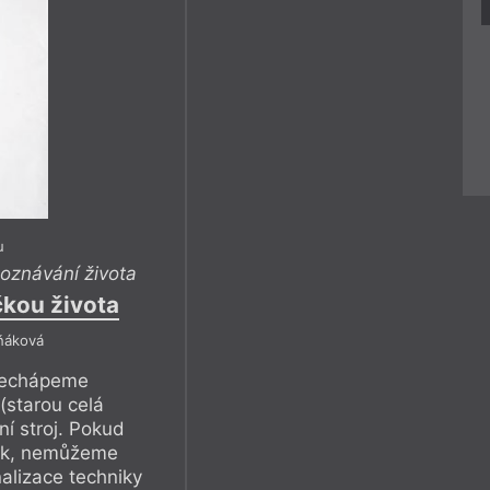
u
oznávání života
čkou života
ňáková
nechápeme
(starou celá
ní stroj. Pokud
tek, nemůžeme
alizace techniky