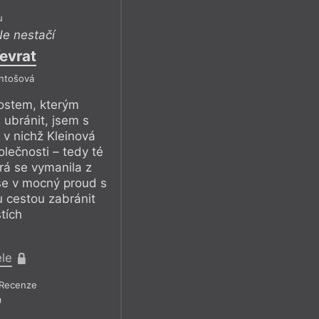
u
e nestačí
evrat
Antošová
ostem, kterým
 ubránit, jsem s
 v nichž Kleinová
lečnosti – tedy té
erá se vymanila z
se v mocný proud s
 cestou zabránit
tích
ele
Recenze
9