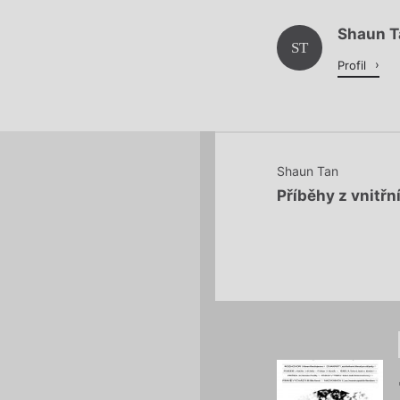
Shaun T
Načítá se.
ST
Profil
Shaun Tan
Příběhy z vnitř