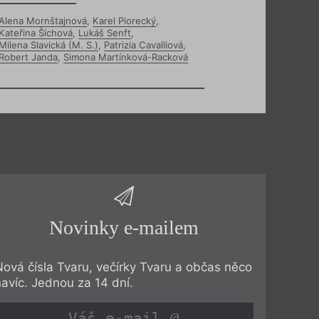
Alena Mornštajnová
,
Karel Piorecký
,
Kateřina Šichová
,
Lukáš Senft
,
Milena Slavická (M. S.)
,
Patrizia Cavalliová
,
Robert Janda
,
Simona Martínková-Racková
Novinky e-mailem
Nová čísla Tvaru, večírky Tvaru a občas něco
navíc. Jednou za 14 dní.