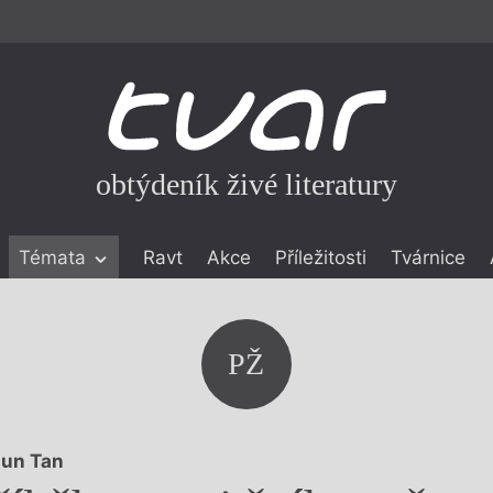
obtýdeník živé literatury
Témata
Ravt
Akce
Příležitosti
Tvárnice
ické literatuře
icistika
zí
PŽ
eflexe
onialismu
un Tan