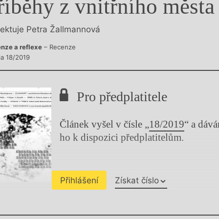
říběhy z vnitřního města
y
lektuje Petra Žallmannová
nze a reflexe
– Recenze
la 18/2019
Pro předplatitele
Článek vyšel v čísle „
18/2019
“ a dáv
ho k dispozici předplatitelům.
Přihlášení
Získat číslo
Chviličku.