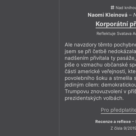
Nad kniho
Naomi Kleinová
–
N
Korporátní př
Reflektuje Svatava 
Ale navzdory těmto pochybn
jsem se při četbě nedokázala
nadšením přivítala ty pasáže,
píše o vzmachu občanské spo
části americké veřejnosti, kt
povolebního šoku a stmelila 
jediným cílem: demokratickou
Trumpovu znovuzvolení v příš
prezidentských volbách.
Pro předplatit
Recenze a reflexe
– 
Z čísla 9/201