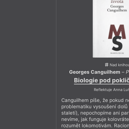
Nad kniho
Georges Canguilhem
–
P
Biologie pod pokli
Reflektuje Anna Lu
Canguilhem píše, že pokud 
problematiku vysoušení dolů 
staletí), nepochopíme ani par
nevíme, jak funguje kolovrá
rozumět lokomotivám. Racion