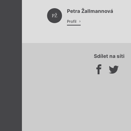
Petra Žallmannová
PŽ
Profil
Sdílet na síti