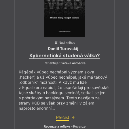
Nad knihou
Daniil Turovskij
–
Kybernetická studená válka?
Reflektuje Svatava Antošová
Kágébák vůbec nechápal význam slova
„hacker“, a už vůbec nechápal, jaké má takový
„odborník“ možnosti. A když mu lidé
z Equalizeru nabídli, že uspořádají pro sovětské
tajné služby o hackingu seminář, setkali se jen
s pohrdavým nezájmem. Tento nezájem ze
strany KGB se však brzy změnil v zájem
naprosto enormní…
Přečíst
Recenze a reflexe
– Recenze