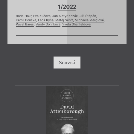
1/2022
Boris Hokr
,
Eva Klíčová
,
Jan Alatyr Kozák
,
Jiří Štěpán
,
Kamil Bouška
,
Leoš Kyša
,
Matěj Senft
,
Michaela Merglová
,
Pavel Bareš
,
Vendy Sonnková
,
Yveta Shanfeldová
Souvisí