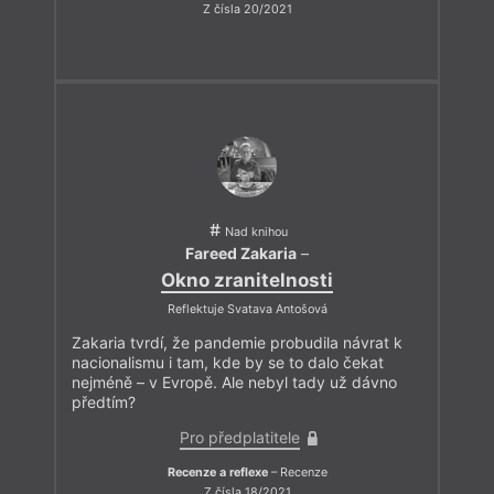
Z čísla 20/2021
Nad knihou
Fareed Zakaria
–
Okno zranitelnosti
Reflektuje Svatava Antošová
Zakaria tvrdí, že pandemie probudila návrat k
nacionalismu i tam, kde by se to dalo čekat
nejméně – v Evropě. Ale nebyl tady už dávno
předtím?
Pro předplatitele
Recenze a reflexe
– Recenze
Z čísla 18/2021