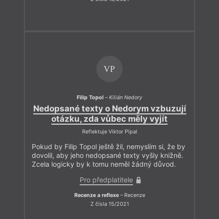
VP
Filip Topol
–
Kilián Nedory
Nedopsané texty o Nedorym vzbuzují
otázku, zda vůbec měly vyjít
Reflektuje Viktor Pípal
Pokud by Filip Topol ještě žil, nemyslím si, že by
dovolil, aby jeho nedopsané texty vyšly knižně.
Zcela logicky by k tomu neměl žádný důvod.
Pro předplatitele
Recenze a reflexe
– Recenze
Z čísla 15/2021