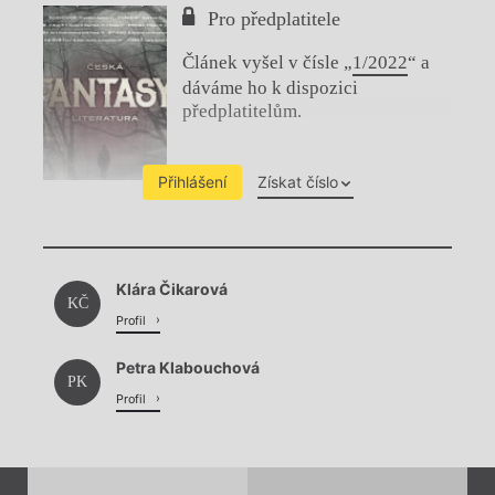
Pro předplatitele
Článek vyšel v čísle „
1/2022
“ a
dáváme ho k dispozici
předplatitelům.
Přihlášení
Získat číslo
Chviličku.
Klára Čikarová
Načítá se.
KČ
Profil
Petra Klabouchová
PK
Profil