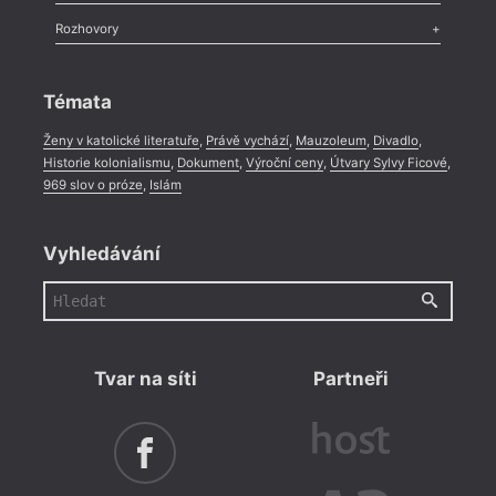
Méně slov o próze
,
Celá rubrika
Literární zítřky
,
Reportáž
,
Literární život
,
Divadlo
,
Kritický ohlas
,
Rozhovory
Celá rubrika
Rozhovor
,
Anketa
,
Celá rubrika
Témata
Ženy v katolické literatuře
,
Právě vychází
,
Mauzoleum
,
Divadlo
,
Historie kolonialismu
,
Dokument
,
Výroční ceny
,
Útvary Sylvy Ficové
,
969 slov o próze
,
Islám
Vyhledávání
Tvar na síti
Partneři