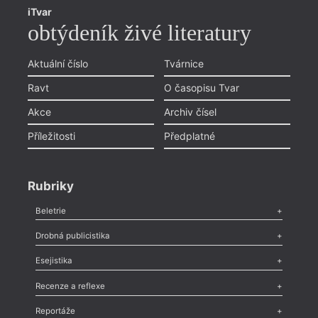
iTvar
obtýdeník živé literatury
Aktuální číslo
Tvárnice
Ravt
O časopisu Tvar
Akce
Archiv čísel
Příležitosti
Předplatné
Rubriky
Beletrie
Poezie
,
Próza
,
Dokumenty
,
Drama
,
Celá rubrika
Drobná publicistika
Odlesk
,
Zasláno
,
Nezařazené
,
Novinky v Tvaru
,
Slovo
,
Výročí
,
Esejistika
Nekrolog
,
Glosa
,
Sloupek
,
Pozvánka
,
Literární soutěž
,
Komentář
,
Celá rubrika
Esej
,
Pádlo
,
Úvaha
,
Texty
,
Studie
,
Celá rubrika
Recenze a reflexe
Recenze
,
Dvakrát
,
Horké párky
,
969 slov o próze
,
Reportáže