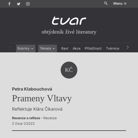
Menu
obtýdeník živé literatury
Rubriky
Témata
Ravt
Akce
Příležitosti
Tvárnice
Archiv
Beletrie
Ženy v katolické literatuře
Drobná publicistika
Právě vychází
KČ
Esejistika
Mauzoleum
Recenze a reflexe
Divadlo
Reportáže
Historie kolonialismu
Petra Klabouchová
Rozhovory
Dokument
Prameny Vltavy
Výroční ceny
Reflektuje Klára Čikarová
Recenze a reflexe
– Recenze
Z čísla 1/2022