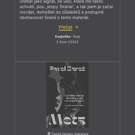
vnímat jako signál, že věci, které mě takto
uchvátí, jsou „stopy Siranie“, a tak jsem je začal
rozvíjet, domýšlet do důsledků a postupně
obohacovat Siranii o tento materiál.
Přečíst
Esejistika
– Esej
Z čísla 1/2022
Česká fantasy literatura