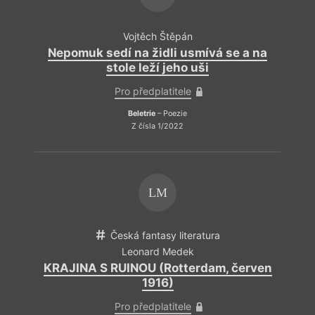
Vojtěch Štěpán
Nepomuk sedí na židli usmívá se a na
stole leží jeho uši
Pro předplatitele
Beletrie
– Poezie
Z čísla 1/2022
LM
Česká fantasy literatura
Leonard Medek
KRAJINA S RUINOU (Rotterdam, červen
1916)
Pro předplatitele