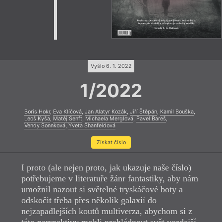
Vyšlo 6. 1. 2022
1/2022
Boris Hokr
,
Eva Klíčová
,
Jan Alatyr Kozák
,
Jiří Štěpán
,
Kamil Bouška
,
Leoš Kyša
,
Matěj Senft
,
Michaela Merglová
,
Pavel Bareš
,
Vendy Sonnková
,
Yveta Shanfeldová
Získat číslo
I proto (ale nejen proto, jak ukazuje naše číslo)
potřebujeme v literatuře žánr fantastiky, aby nám
umožnil nazout si světelné tryskáčové boty a
odskočit třeba přes několik galaxií do
nejzapadlejších koutů multiverza, abychom si z