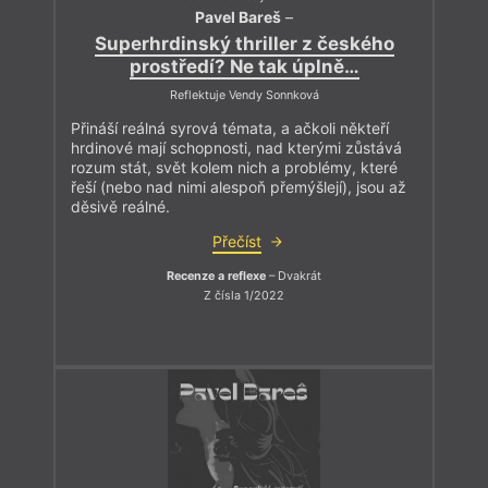
Pavel Bareš
–
Superhrdinský thriller z českého
prostředí? Ne tak úplně…
Reflektuje Vendy Sonnková
Přináší reálná syrová témata, a ačkoli někteří
hrdinové mají schopnosti, nad kterými zůstává
rozum stát, svět kolem nich a problémy, které
řeší (nebo nad nimi alespoň přemýšlejí), jsou až
děsivě reálné.
Přečíst
Recenze a reflexe
– Dvakrát
Z čísla 1/2022