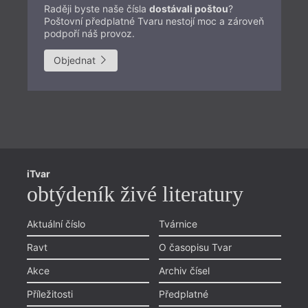
Raději byste naše čísla
dostávali poštou
?
Poštovní předplatné Tvaru nestojí moc a zároveň
podpoří náš provoz.
Objednat
Př
iTvar
Aš
obtýdeník živé literatury
Li
Pr
Aktuální číslo
Tvárnice
Chviličku.
Ol
Ravt
O časopisu Tvar
Načítá se.
Zlí
Akce
Archiv čísel
Li
Příležitosti
Předplatné
Objednávka předplatného