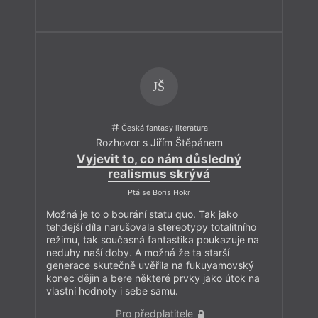
Tvarujte českou literaturu!
Bez nového webu se totiž
neobejdeme a z peněz, které dostáváme z grantů či prodeje
čísla, nemáme šanci nový web vytvořit. Pro štědré dárce jsme
vymysleli řadu odměn, které průběžně aktualizujeme.
V poslední době je to řada exkluzivních knih autorů
spojených přímo s redakcí, ať již jejich novinek, či vzácných
JŠ
bibliofilií. Jednou z cen je také roční předplatné. Pokud vám
na Tvaru záleží a rádi jej čtete, prosím, podpořte nás. Moc si
vaší iniciativy vážíme.
Česká fantasy literatura
S přáním živého čtení a magického roku 2022!
Rozhovor s Jiřím Štěpánem
Vyjevit to, co nám důsledný
realismus skrývá
Ptá se Boris Hokr
Možná je to o bourání statu quo. Tak jako
tehdejší díla narušovala stereotypy totalitního
režimu, tak současná fantastika poukazuje na
neduhy naší doby. A možná že ta starší
generace skutečně uvěřila na fukuyamovský
konec dějin a bere některé prvky jako útok na
vlastní hodnoty i sebe samu.
Pro předplatitele