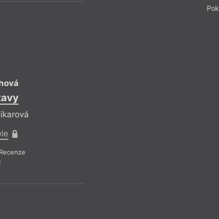
Pok
KČ
chová
Petra Klabouch
tavy
Prameny Vlta
Čikarová
Reflektuje Klára Či
ele
Pro předplatitel
Recenze
Recenze a reflexe
– Re
2
Z čísla 1/2022