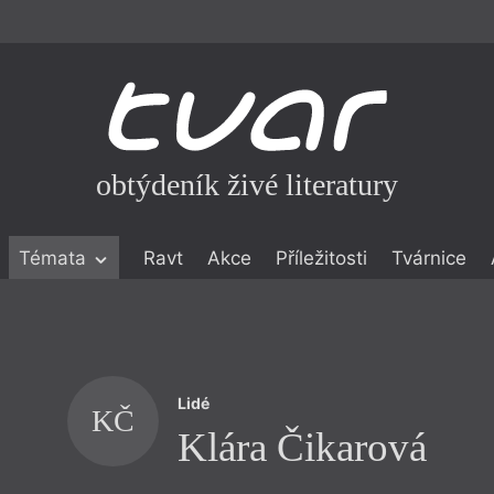
obtýdeník živé literatury
Témata
Ravt
Akce
Příležitosti
Tvárnice
ické literatuře
icistika
zí
Lidé
eflexe
KČ
Klára Čikarová
onialismu