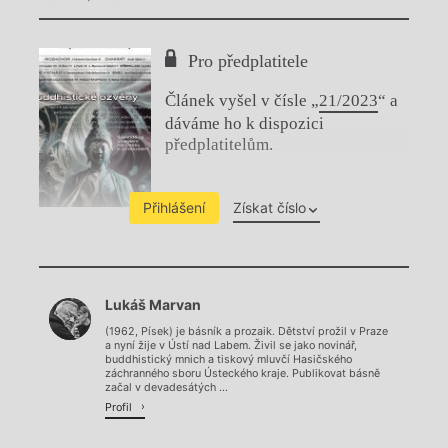
Pro předplatitele
Článek vyšel v čísle „
21/2023
“ a
dáváme ho k dispozici
předplatitelům.
Přihlášení
Získat číslo
Chviličku.
Lukáš Marvan
Načítá se.
(1962, Písek) je básník a prozaik. Dětství prožil v Praze
a nyní žije v Ústí nad Labem. Živil se jako novinář,
buddhistický mnich a tiskový mluvčí Hasičského
záchranného sboru Ústeckého kraje. Publikovat básně
začal v devadesátých ...
Profil