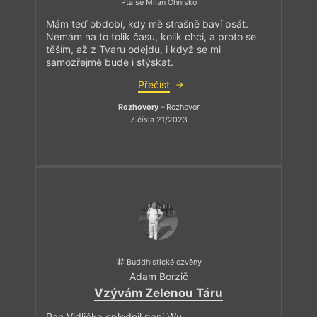
Ptá se Milan Ohnisko
Mám teď období, kdy mě strašně baví psát.
Nemám na to tolik času, kolik chci, a proto se
těším, až z Tvaru odejdu, i když se mi
samozřejmě bude i stýskat.
Přečíst
Rozhovory
– Rozhovor
Z čísla 21/2023
Buddhistické ozvěny
Adam Borzič
Vzývám Zelenou Táru
Pan Vidlička oplodnil paní Wu