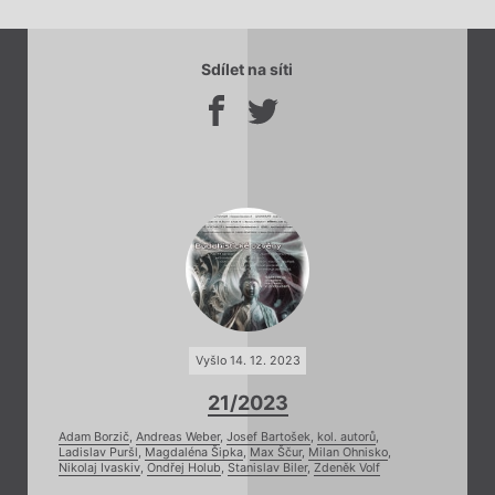
Sdílet na síti
Vyšlo 14. 12. 2023
21/2023
Adam Borzič
,
Andreas Weber
,
Josef Bartošek
,
kol. autorů
,
Ladislav Puršl
,
Magdaléna Šipka
,
Max Ščur
,
Milan Ohnisko
,
Nikolaj Ivaskiv
,
Ondřej Holub
,
Stanislav Biler
,
Zdeněk Volf