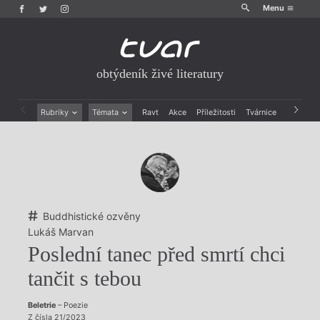
Menu
obtýdeník živé literatury
Rubriky
Témata
Ravt
Akce
Příležitosti
Tvárnice
Archiv
Beletrie
Ženy v katolické literatuře
Drobná publicistika
Právě vychází
Esejistika
Mauzoleum
Recenze a reflexe
Divadlo
Reportáže
Historie kolonialismu
Rozhovory
Dokument
Buddhistické ozvěny
Výroční ceny
Lukáš Marvan
Poslední tanec před smrtí chci
tančit s tebou
Beletrie
– Poezie
Z čísla 21/2023