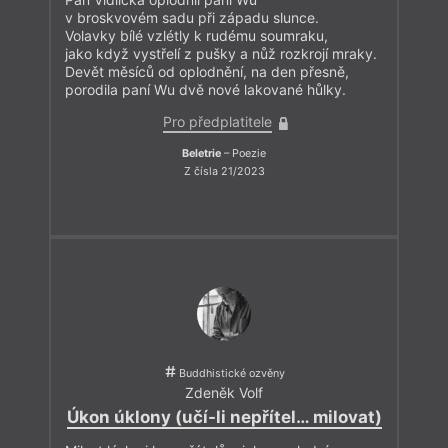
v broskvovém sadu při západu slunce.
Volavky bílé vzlétly k rudému soumraku,
jako když vystřelí z pušky a nůž rozkrojí mraky.
Devět měsíců od oplodnění, na den přesně,
porodila paní Wu dvě nové lakované hůlky.
Pro předplatitele
Beletrie
– Poezie
Z čísla 21/2023
Buddhistické ozvěny
Zdeněk Volf
Úkon úklony (učí-li nepřítel… milovat)