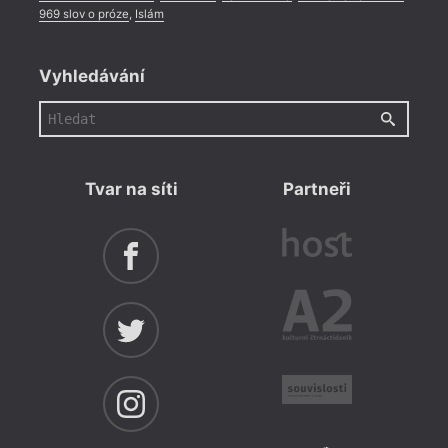
969 slov o próze
,
Islám
Vyhledávání
Tvar na síti
Partneři