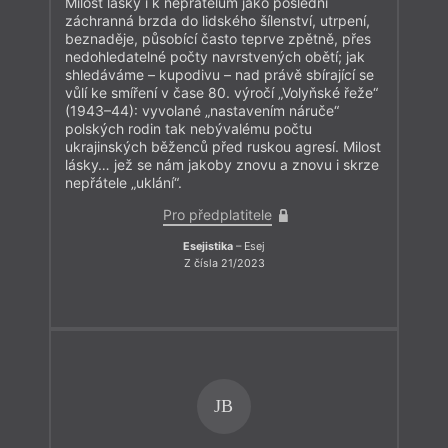
Milost lásky i k nepřátelům jako poslední
záchranná brzda do lidského šílenství, utrpení,
beznaděje, působící často teprve zpětně, přes
nedohledatelné počty navrstvených obětí; jak
shledáváme – kupodivu – nad právě sbírající se
vůlí ke smíření v čase 80. výročí „Volyňské řeže“
(1943–44): vyvolané „nastavením náruče“
polských rodin tak nebývalému počtu
ukrajinských běženců před ruskou agresí. Milost
lásky… jež se nám jakoby znovu a znovu i skrze
nepřátele „uklání“.
Pro předplatitele
Esejistika
– Esej
Z čísla 21/2023
JB