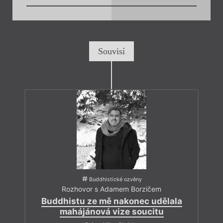
Souvisí
Buddhistické ozvěny
Rozhovor s Adamem Borzičem
Buddhistu ze mě nakonec udělala
mahájánová vize soucitu