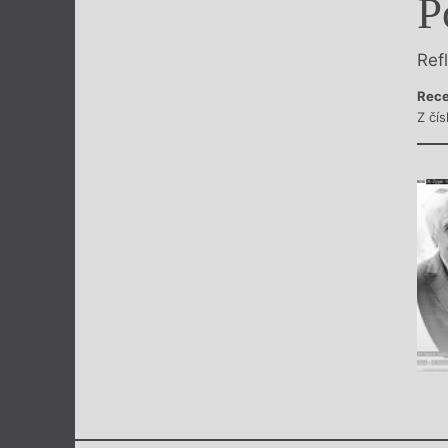
P
Výroční cen
Ref
Rece
Z čís