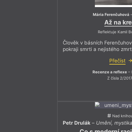
Mária Ferenčuhová
Až na kr
Reflektuje Kamil 
Člověk v básních Ferenčuhov
pokraji smrti a nejistého zmr
Přečíst
Recenze a reflexe
– 
Z čísla 2/201
Nad kniho
Petr Drulák
–
Umění, mystika 
Co s moderní rac