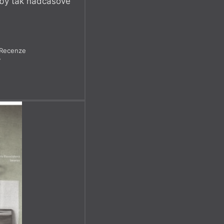
ž by tak nadčasově
Recenze
7