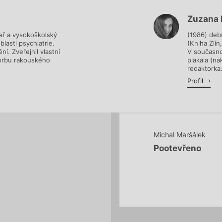
Zuzana 
Načítá se.
kař a vysokoškolský
(1986) de
blasti psychiatrie.
(Kniha Zlín
í. Zveřejnil vlastní
V současnos
vorbu rakouského
plakala (na
redaktorka.
Profil
Michal Maršálek
Pootevřeno