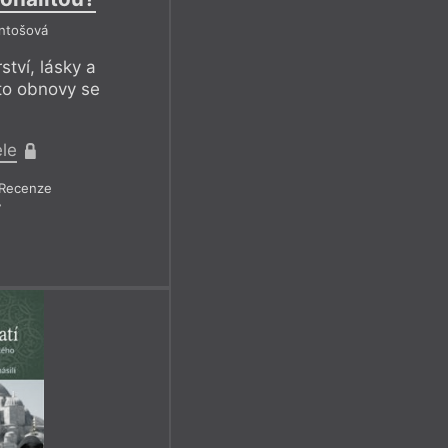
Antošová
ství, lásky a
éto obnovy se
ele
Recenze
7