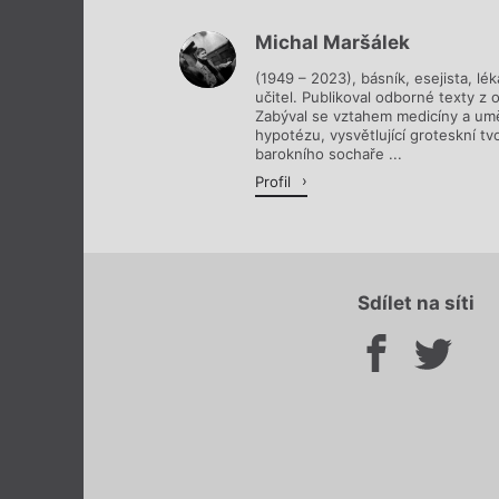
Michal Maršálek
(1949 – 2023), básník, esejista, lé
učitel. Publikoval odborné texty z o
Zabýval se vztahem medicíny a uměn
hypotézu, vysvětlující groteskní t
barokního sochaře ...
Profil
Sdílet na síti