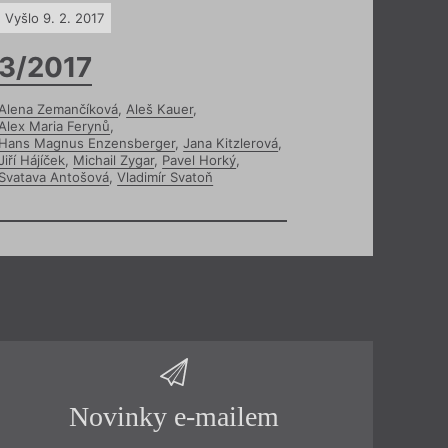
Vyšlo 9. 2. 2017
3/2017
Alena Zemančíková
,
Aleš Kauer
,
Alex Maria Ferynů
,
Hans Magnus Enzensberger
,
Jana Kitzlerová
,
Jiří Hájíček
,
Michail Zygar
,
Pavel Horký
,
Svatava Antošová
,
Vladimír Svatoň
Novinky e-mailem