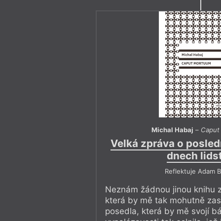
Michal Habaj
–
Caput
Velká zpráva o posled
dnech lids
Reflektuje Adam B
Neznám žádnou jinou knihu z
která by mě tak mohutně zas
posedla, která by mě svojí bá