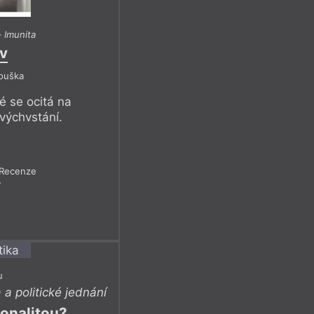
–
Imunita
ev
Bouška
é se ocitá na
tvýchvstání.
Recenze
7
u
a politické jednání
ionalitou?