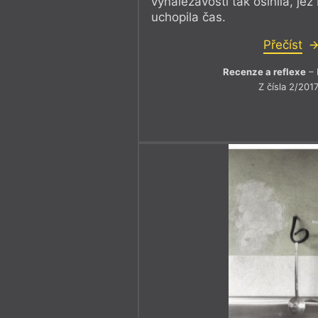
vynalézavosti tak oslnila, je
uchopila čas.
Přečíst
Recenze a reflexe
– 
Z čísla 2/201