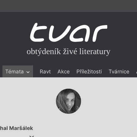
obtýdeník živé literatury
Témata
Ravt
Akce
Příležitosti
Tvárnice
ické literatuře
icistika
zí
eflexe
onialismu
hal Maršálek