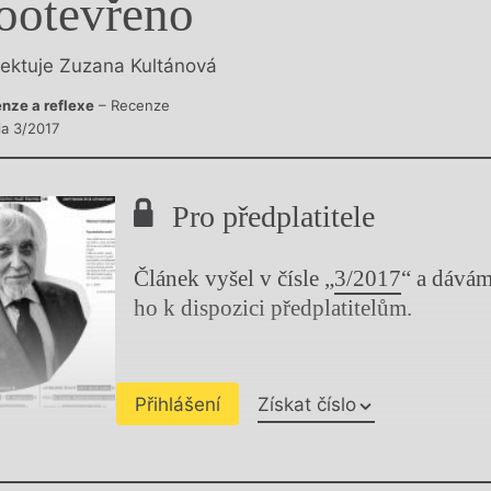
ootevřeno
y
lektuje Zuzana Kultánová
nze a reflexe
– Recenze
la 3/2017
Pro předplatitele
Článek vyšel v čísle „
3/2017
“ a dává
ho k dispozici předplatitelům.
Přihlášení
Získat číslo
Chviličku.