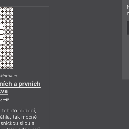
 Mortuum
ních a prvních
tva
orzič
 tohoto období,
áhla, tak mocně
snickou silou a