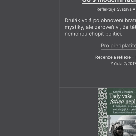
Reflektuje Svatava 
Drulák volá po obnovení bratr
mystiky, ale zároveň ví, že t
nemohou chopit politici.
Pro předplatit
Recenze a reflexe
– 
Z čísla 2/201