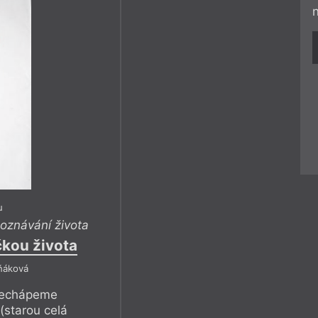
u
oznávání života
čkou života
ňáková
nechápeme
(starou celá