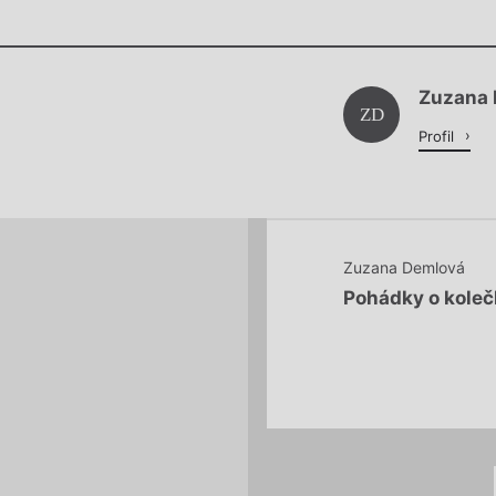
Chviličku.
Zuzana
Načítá se.
ZD
Profil
Zuzana Demlová
Pohádky o kole