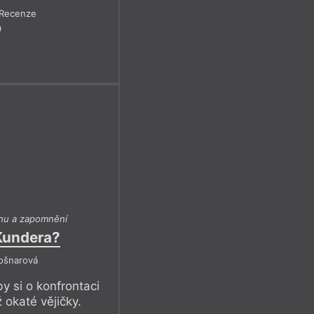
Recenze
9
hu a zapomnění
Kundera?
Košnarová
y si o konfrontaci
ž okaté vějičky.