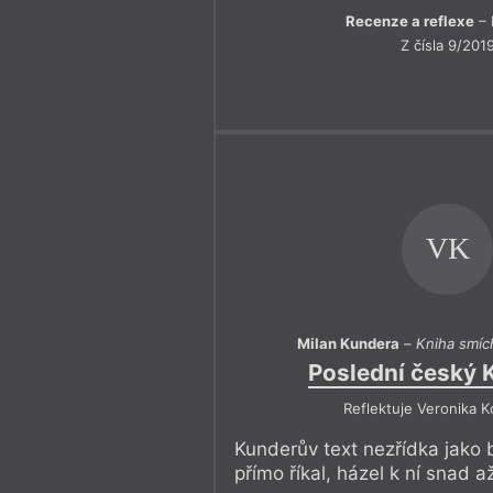
Recenze a reflexe
– 
Z čísla 9/201
VK
Milan Kundera
–
Kniha smíc
Poslední český 
Reflektuje Veronika 
Kunderův text nezřídka jako b
přímo říkal, házel k ní snad a