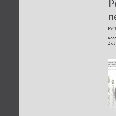
P
Výroční cen
n
Ref
Rece
Z čís