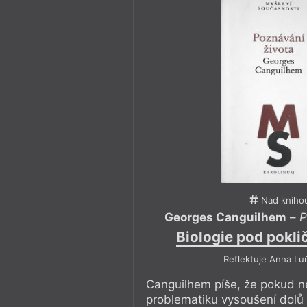
Nad kniho
Georges Canguilhem
–
P
Biologie pod pokli
Reflektuje Anna Lu
Canguilhem píše, že pokud 
problematiku vysoušení dolů 