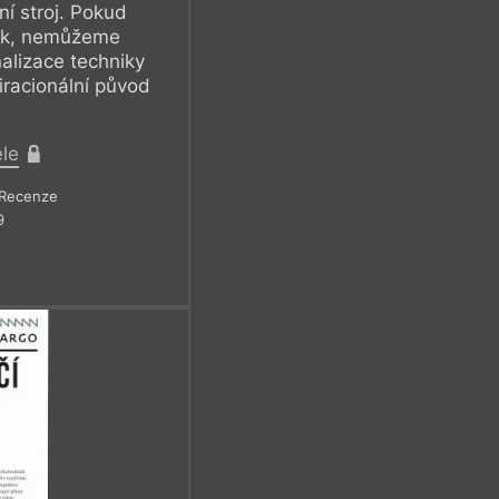
ní stroj. Pokud
tek, nemůžeme
alizace techniky
racionální původ
ele
Recenze
9