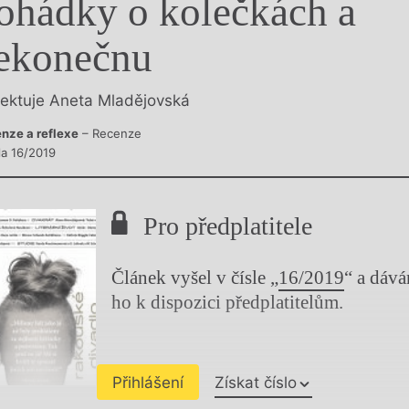
ohádky o kolečkách a
y
ekonečnu
lektuje Aneta Mladějovská
nze a reflexe
– Recenze
la 16/2019
Pro předplatitele
Článek vyšel v čísle „
16/2019
“ a dáv
ho k dispozici předplatitelům.
Přihlášení
Získat číslo