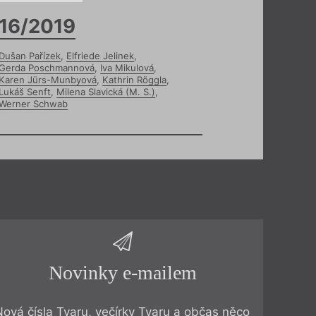
16/2019
Dušan Pařízek
,
Elfriede Jelinek
,
Gerda Poschmannová
,
Iva Mikulová
,
Karen Jürs-Munbyová
,
Kathrin Röggla
,
Lukáš Senft
,
Milena Slavická (M. S.)
,
Werner Schwab
Novinky e-mailem
Nová čísla Tvaru, večírky Tvaru a občas něco