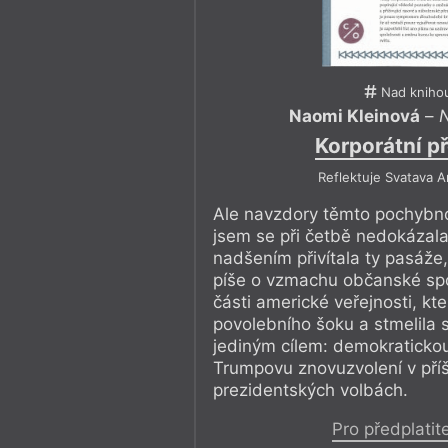
Nad kniho
Naomi Kleinová
–
N
Korporátní př
Reflektuje Svatava 
Ale navzdory těmto pochybn
jsem se při četbě nedokázala
nadšením přivítala ty pasáže,
píše o vzmachu občanské spo
části americké veřejnosti, kt
povolebního šoku a stmelila 
jediným cílem: demokratickou
Trumpovu znovuzvolení v příš
prezidentských volbách.
Pro předplatit