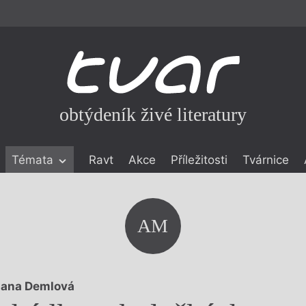
obtýdeník živé literatury
Témata
Ravt
Akce
Příležitosti
Tvárnice
ické literatuře
icistika
zí
AM
eflexe
onialismu
ana Demlová