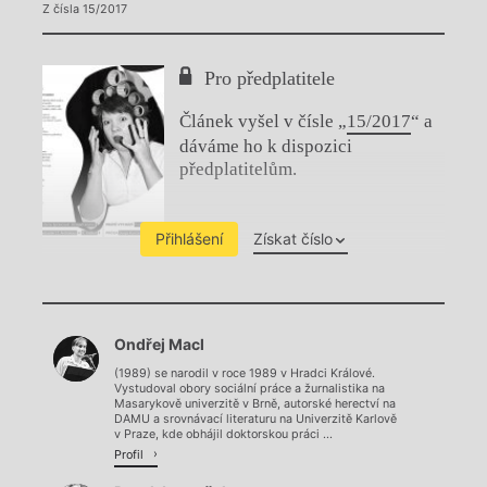
Z čísla 15/2017
Pro předplatitele
Článek vyšel v čísle „
15/2017
“ a
dáváme ho k dispozici
předplatitelům.
Přihlášení
Získat číslo
Chviličku.
Ondřej Macl
Načítá se.
(1989) se narodil v roce 1989 v Hradci Králové.
Vystudoval obory sociální práce a žurnalistika na
Masarykově univerzitě v Brně, autorské herectví na
DAMU a srovnávací literaturu na Univerzitě Karlově
v Praze, kde obhájil doktorskou práci ...
Profil