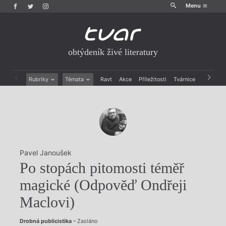
Menu
obtýdeník živé literatury
Rubriky
Témata
Ravt
Akce
Příležitosti
Tvárnice
Archiv
Beletrie
Ženy v katolické literatuře
Drobná publicistika
Právě vychází
Esejistika
Mauzoleum
Recenze a reflexe
Divadlo
Reportáže
Historie kolonialismu
Rozhovory
Dokument
Pavel Janoušek
Výroční ceny
Po stopách pitomosti téměř
magické (Odpověď Ondřeji
Maclovi)
Drobná publicistika
– Zasláno