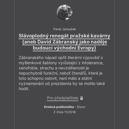
Pavel Janoušek
Slávoplodný renegát pražské kavárny
(aneb David Zábranský jako naděje
budoucí východní Evropy)
Zábranského nápad opřít literární výpověď o
myšlenkové šablony vyrůstající z intolerance,
xenofobie, strachu a nevzdělanosti je
nepochybně funkční, neboť čtenářů, které je
toto schopno oslovit, není málo a státní
vyznamenání od prezidenta by se mohlo také
hodit.
Pro předplatitele
Drobná publicistika
– Slovo
Z čísla 11/2018