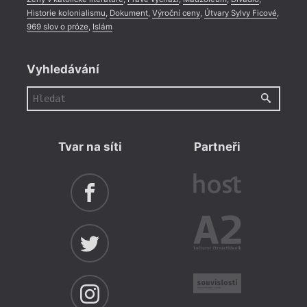
Historie kolonialismu
,
Dokument
,
Výroční ceny
,
Útvary Sylvy Ficové
,
969 slov o próze
,
Islám
Vyhledávání
Tvar na síti
Partneři