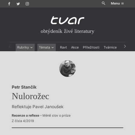
Menu
obtýdeník živé literatury
Rubriky
Témata
Ravt
Akce
Příležitosti
Tvárnice
Archiv
Beletrie
Ženy v katolické literatuře
Drobná publicistika
Právě vychází
Esejistika
Mauzoleum
Recenze a reflexe
Divadlo
Reportáže
Historie kolonialismu
Petr Stančík
Rozhovory
Dokument
Nulorožec
Výroční ceny
Reflektuje Pavel Janoušek
Recenze a reflexe
– Méně slov o próze
Z čísla 4/2019