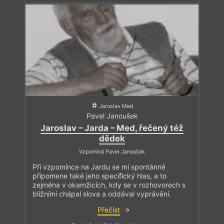
Jaroslav Med
Pavel Janoušek
Jaroslav – Jarda – Med, řečený též
dědek
Vzpomíná Pavel Janoušek
Při vzpomínce na Jardu se mi spontánně
připomene také jeho speciﬁcký hlas, a to
zejména v okamžicích, kdy se v rozhovorech s
bližními chápal slova a oddával vyprávění.
Přečíst