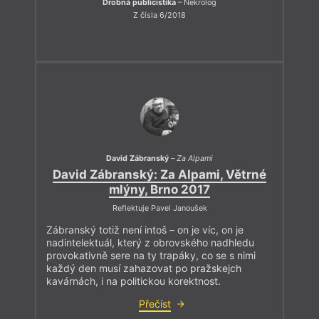
Drobná publicistika
– Nekrolog
Z čísla 6/2018
David Zábranský
–
Za Alpami
David Zábranský: Za Alpami, Větrné
mlýny, Brno 2017
Reflektuje Pavel Janoušek
Zábranský totiž není intoš – on je víc, on je
nadintelektuál, který z obrovského nadhledu
provokativně sere na ty trapáky, co se s nimi
každý den musí zahazovat po pražskejch
kavárnách, i na politickou korektnost.
Přečíst