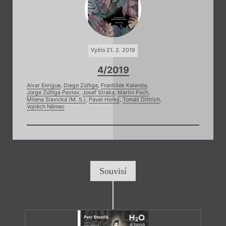
Vyšlo 21. 2. 2019
4/2019
Alvar Enrigue
,
Diego Zúñiga
,
František Kalenda
,
Jorge Zúñiga Pavlov
,
Josef Straka
,
Martin Poch
,
Milena Slavická (M. S.)
,
Pavel Horký
,
Tomáš Dittrich
,
Vojtěch Němec
Souvisí