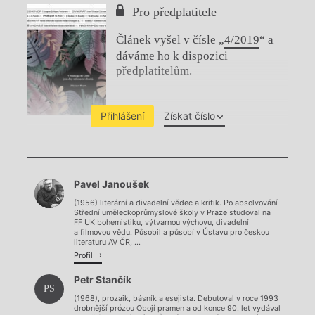
Pro předplatitele
Článek vyšel v čísle „
4/2019
“ a
dáváme ho k dispozici
předplatitelům.
Přihlášení
Získat číslo
Chviličku.
Pavel Janoušek
Načítá se.
(1956) literární a divadelní vědec a kritik. Po absolvování
Střední uměleckoprůmyslové školy v Praze studoval na
FF UK bohemistiku, výtvarnou výchovu, divadelní
a filmovou vědu. Působil a působí v Ústavu pro českou
literaturu AV ČR, ...
Profil
Petr Stančík
PS
(1968), prozaik, básník a esejista. Debutoval v roce 1993
drobnější prózou Obojí pramen a od konce 90. let vydával