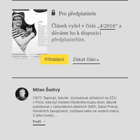
Pro předplatitele
Článek vyšel v čísle „
4/2016
“ a
dáváme ho k dispozici
předplatitelům.
Přihlášení
Získat číslo
Chviličku.
Milan Šedivý
Načítá se.
(1977, Teplice), básník. Vystudoval učitelství na ZČU
v Plzni, kde byl členem literárního klubu Ason. Básně
publikoval v celostátních denících (MfD, Salon Práva),
literárních časopisech, rozhlase nebo ve vozech metra.
Z jeho tvorby ...
Profil