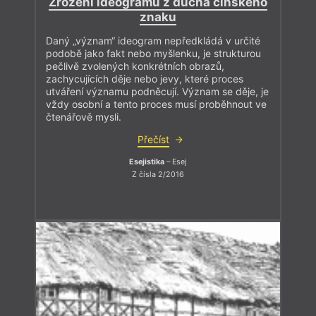
Zrození ideogramu z ducha čínského
znaku
Daný „význam“ ideogram nepředkládá v určité
podobě jako fakt nebo myšlenku, je strukturou
pečlivě zvolených konkrétních obrazů,
zachycujících děje nebo jevy, které proces
utváření významu podněcují. Význam se děje, je
vždy osobní a tento proces musí proběhnout ve
čtenářově mysli.
Přečíst
Esejistika
– Esej
Z čísla 2/2016