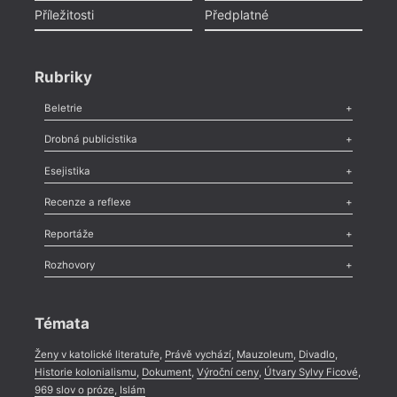
Příležitosti
Předplatné
Rubriky
Beletrie
Poezie
,
Próza
,
Dokumenty
,
Drama
,
Celá rubrika
Drobná publicistika
Odlesk
,
Zasláno
,
Nezařazené
,
Novinky v Tvaru
,
Slovo
,
Výročí
,
Esejistika
Nekrolog
,
Glosa
,
Sloupek
,
Pozvánka
,
Literární soutěž
,
Komentář
,
Celá rubrika
Esej
,
Pádlo
,
Úvaha
,
Texty
,
Studie
,
Celá rubrika
Recenze a reflexe
Recenze
,
Dvakrát
,
Horké párky
,
969 slov o próze
,
Reportáže
Méně slov o próze
,
Celá rubrika
Literární zítřky
,
Reportáž
,
Literární život
,
Divadlo
,
Kritický ohlas
,
Rozhovory
Celá rubrika
Rozhovor
,
Anketa
,
Celá rubrika
Témata
Ženy v katolické literatuře
,
Právě vychází
,
Mauzoleum
,
Divadlo
,
Historie kolonialismu
,
Dokument
,
Výroční ceny
,
Útvary Sylvy Ficové
,
969 slov o próze
,
Islám