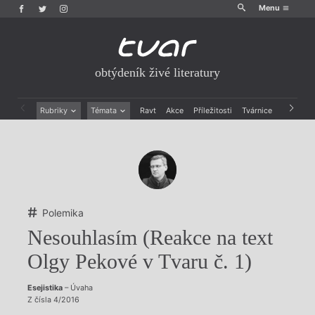
Menu
obtýdeník živé literatury
Rubriky
Témata
Ravt
Akce
Příležitosti
Tvárnice
Archiv
Beletrie
Ženy v katolické literatuře
Drobná publicistika
Právě vychází
Esejistika
Mauzoleum
Recenze a reflexe
Divadlo
Reportáže
Historie kolonialismu
Rozhovory
Dokument
Polemika
Výroční ceny
Nesouhlasím (Reakce na text
Olgy Pekové v Tvaru č. 1)
Esejistika
– Úvaha
Z čísla 4/2016