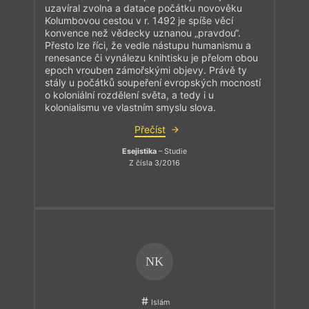
uzavíral zvolna a datace počátku novověku
Kolumbovou cestou v r. 1492 je spíše věcí
konvence než vědecky uznanou „pravdou“.
Přesto lze říci, že vedle nástupu humanismu a
renesance či vynálezu knihtisku je přelom obou
epoch vrouben zámořskými objevy. Právě ty
stály u počátků soupeření evropských mocností
o koloniální rozdělení světa, a tedy i u
kolonialismu ve vlastním smyslu slova.
Přečíst
Esejistika
– Studie
Z čísla 3/2016
NK
Islám