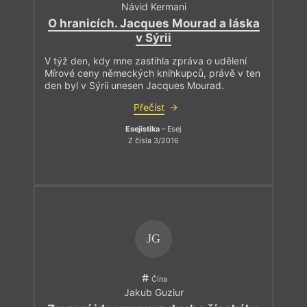
Návid Kermani
O hranicích. Jacques Mourad a láska
v Sýrii
V týž den, kdy mne zastihla zpráva o udělení
Mírové ceny německých knihkupců, právě v ten
den byl v Sýrii unesen Jacques Mourad.
Přečíst
Esejistika
– Esej
Z čísla 3/2016
JG
Čína
Jakub Guziur