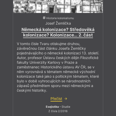
Historie kolonialismu
Josef Žemlička
Německá kolonizace? Středověká
kolonizace? Kolonizace… 2. část
V tomto čísle Tvaru otiskujme druhou,
závěrečnou část článku Josefa Žemličky
pojednávajícího o německé kolonizaci 13. století.
Autor, profesor Ústavu českých dějin Filozofické
fakulty Univerzity Karlovy v Praze a
zaměstnanec Historického ústavu AV ČR, se v
něm vyrovnává s tématem německé východní
kolonizace také jako s poltickým tématem, které
bylo v době vyhrocujících se národnostních
zápasů předmětem sporu mezi německými a
českými historiky.
Přečíst
Esejistika
– Studie
Z čísla 2/2016