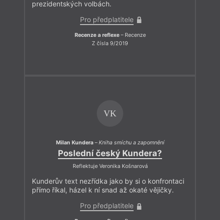
prezidentských volbách.
Pro předplatitele
Recenze a reflexe
– Recenze
Z čísla 9/2019
VK
Milan Kundera
–
Kniha smíchu a zapomnění
Poslední český Kundera?
Reflektuje Veronika Košnarová
Kunderův text nezřídka jako by si o konfrontaci
přímo říkal, házel k ní snad až okaté vějičky.
Pro předplatitele