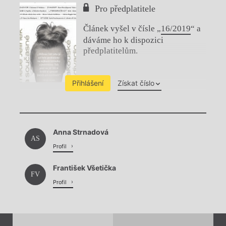
Pro předplatitele
Článek vyšel v čísle „
16/2019
“ a
dáváme ho k dispozici
předplatitelům.
Přihlášení
Získat číslo
Chviličku.
Anna Strnadová
Načítá se.
AS
Profil
František Všetička
FV
Profil