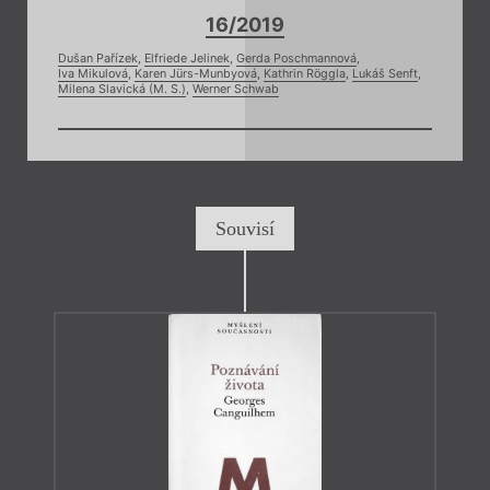
16/2019
Dušan Pařízek
,
Elfriede Jelinek
,
Gerda Poschmannová
,
Iva Mikulová
,
Karen Jürs-Munbyová
,
Kathrin Röggla
,
Lukáš Senft
,
Milena Slavická (M. S.)
,
Werner Schwab
Souvisí