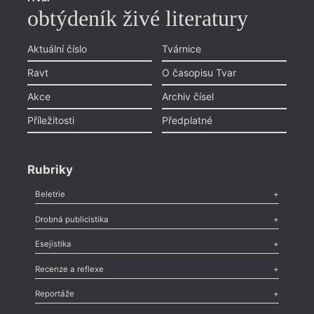
obtýdeník živé literatury
Aktuální číslo
Tvárnice
Ravt
O časopisu Tvar
Akce
Archiv čísel
Příležitosti
Předplatné
Rubriky
Beletrie
Poezie
,
Próza
,
Dokumenty
,
Drama
,
Celá rubrika
Drobná publicistika
Odlesk
,
Zasláno
,
Nezařazené
,
Novinky v Tvaru
,
Slovo
,
Výročí
,
Esejistika
Nekrolog
,
Glosa
,
Sloupek
,
Pozvánka
,
Literární soutěž
,
Komentář
,
Celá rubrika
Esej
,
Pádlo
,
Úvaha
,
Texty
,
Studie
,
Celá rubrika
Recenze a reflexe
Recenze
,
Dvakrát
,
Horké párky
,
969 slov o próze
,
Reportáže
Méně slov o próze
,
Celá rubrika