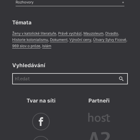
Literární zítřky
,
Reportáž
,
Literární život
,
Divadlo
,
Kritický ohlas
,
Rozhovory
Celá rubrika
Rozhovor
,
Anketa
,
Celá rubrika
Témata
Ženy v katolické literatuře
,
Právě vychází
,
Mauzoleum
,
Divadlo
,
Historie kolonialismu
,
Dokument
,
Výroční ceny
,
Útvary Sylvy Ficové
,
969 slov o próze
,
Islám
Vyhledávání
Tvar na síti
Partneři