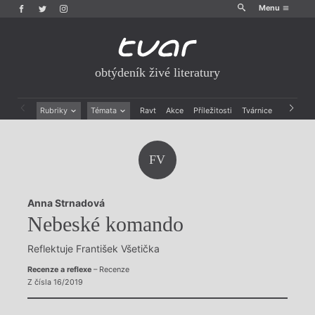
Menu
obtýdeník živé literatury
Rubriky
Témata
Ravt
Akce
Příležitosti
Tvárnice
Archiv
Beletrie
Ženy v katolické literatuře
Drobná publicistika
Právě vychází
FV
Esejistika
Mauzoleum
Recenze a reflexe
Divadlo
Reportáže
Historie kolonialismu
Anna Strnadová
Rozhovory
Dokument
Nebeské komando
Výroční ceny
Reflektuje František Všetička
Recenze a reflexe
– Recenze
Z čísla 16/2019