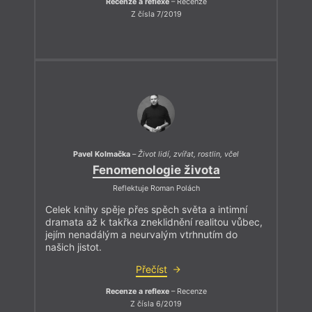
Recenze a reflexe
– Recenze
Z čísla 7/2019
Pavel Kolmačka
–
Život lidí, zvířat, rostlin, včel
Fenomenologie života
Reflektuje Roman Polách
Celek knihy spěje přes spěch světa a intimní
dramata až k takřka zneklidnění realitou vůbec,
jejím nenadálým a neurvalým vtrhnutím do
našich jistot.
Přečíst
Recenze a reflexe
– Recenze
Z čísla 6/2019