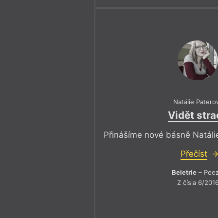
Natálie Patero
Vidět stra
Přinášíme nové básně Natál
Přečíst
Beletrie
– Poez
Z čísla 6/201