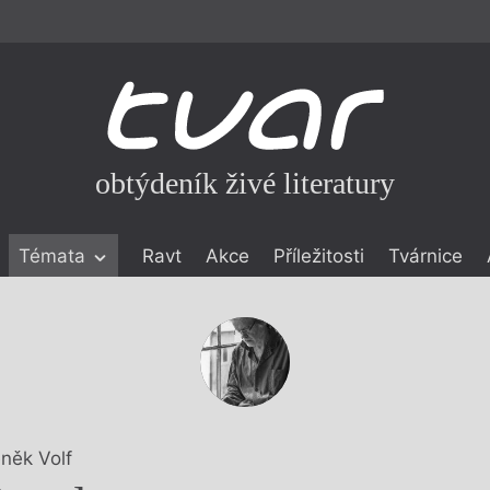
obtýdeník živé literatury
Témata
Ravt
Akce
Příležitosti
Tvárnice
ické literatuře
icistika
zí
eflexe
onialismu
něk Volf