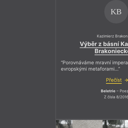
KB
Kazimierz Brakon
Výběr z básní K
Brakonieck
“Porovnáváme mravní imperat
evropskými metaforami…”
Přečíst
Beletrie
– Poez
Z čísla 8/201