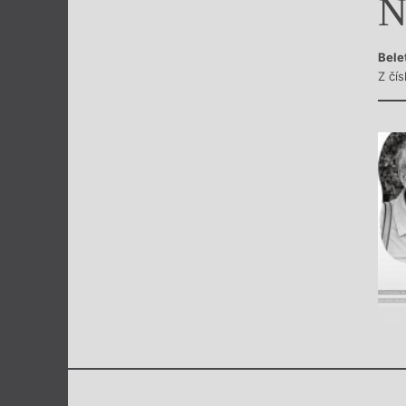
N
Výroční cen
Bele
Z čís