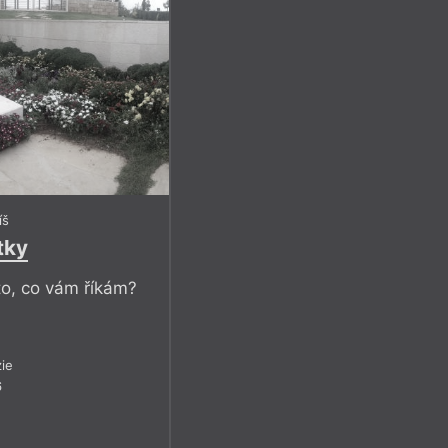
íš
tky
to, co vám říkám?
ie
6