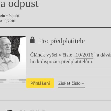
a odpust
y
trie
– Poezie
la 10/2016
Pro předplatitele
Článek vyšel v čísle „
10/2016
“ a dáv
ho k dispozici předplatitelům.
Přihlášení
Získat číslo
Chviličku.