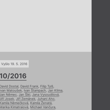
Vyšlo 19. 5. 2016
10/2016
David Dostal
,
David Frank
,
Filip Tylš
,
Ivan Matoušek
,
Ivan Štampach
,
Jan Klíma
,
Jan Němec
,
Jan Šikl
,
Jana Vysoudilová
,
Jiří Josek
,
Jiří Zemánek
,
Juhani Aho
,
Kamila Němečková
,
Kamila Ženatá
,
Marika Kimatraiová
,
Michael Vančura
,