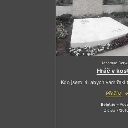
Mahmúd Darw
Hráč v kos
Kdo jsem já, abych vám řekl 
Přečíst
Beletrie
– Poez
Z čísla 7/201