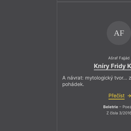
AF
Ašraf Fajjád
Kníry Fridy 
A návrat: mytologický tvor… 
pohádek.
Přečíst
Beletrie
– Poez
Z čísla 3/201