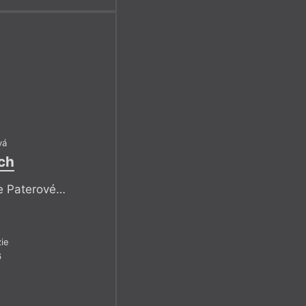
vá
ch
ie Paterové…
ie
6