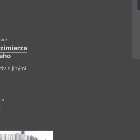
iecki
azimierza
eho
iv s jinými
ie
6