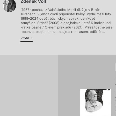
Zdeněk Volf
Načítá se.
(1957) pochází z Valašského Meziříčí, žije v Brně-
Tuřanech, v jehož okolí připouštěl krávy. Vydal mezi lety
1999–2024 devět básnických sbírek, deníkové
zamýšlení Srdcář (2008) a esejistickou stať K individuaci
krátké básně / Oknem překladu (2021). Příležitostně píše
recenze, eseje, spolupracuje s rozhlasem, edičně ...
Profil