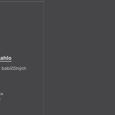
Kahlo
z babiččiných
ie
6