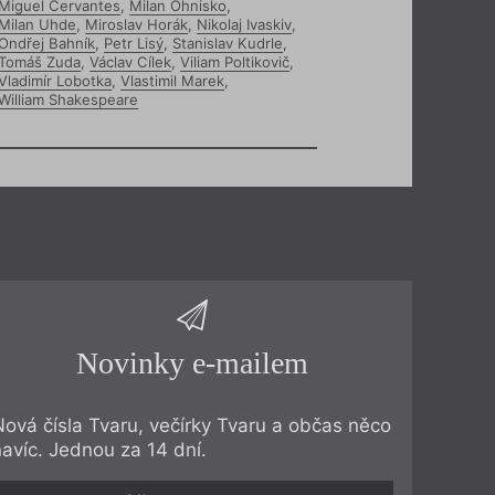
Miguel Cervantes
,
Milan Ohnisko
,
Milan Uhde
,
Miroslav Horák
,
Nikolaj Ivaskiv
,
Ondřej Bahník
,
Petr Lisý
,
Stanislav Kudrle
,
Tomáš Zuda
,
Václav Cílek
,
Viliam Poltikovič
,
Vladimír Lobotka
,
Vlastimil Marek
,
William Shakespeare
Novinky e-mailem
Nová čísla Tvaru, večírky Tvaru a občas něco
navíc. Jednou za 14 dní.